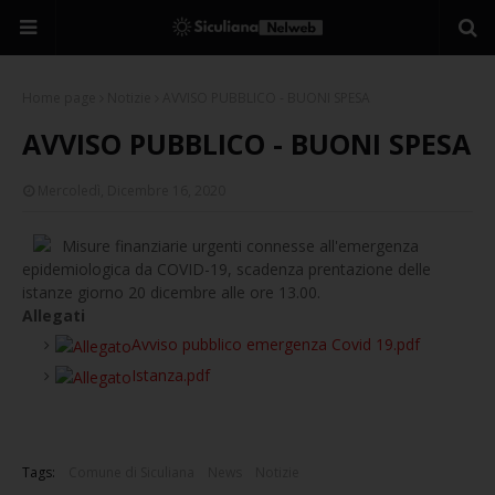
Home page
Notizie
AVVISO PUBBLICO - BUONI SPESA
AVVISO PUBBLICO - BUONI SPESA
Mercoledì, Dicembre 16, 2020
Misure finanziarie urgenti connesse all'emergenza
epidemiologica da COVID-19, scadenza prentazione delle
istanze giorno 20 dicembre alle ore 13.00.
Allegati
Avviso pubblico emergenza Covid 19.pdf
Istanza.pdf
Tags:
Comune di Siculiana
News
Notizie