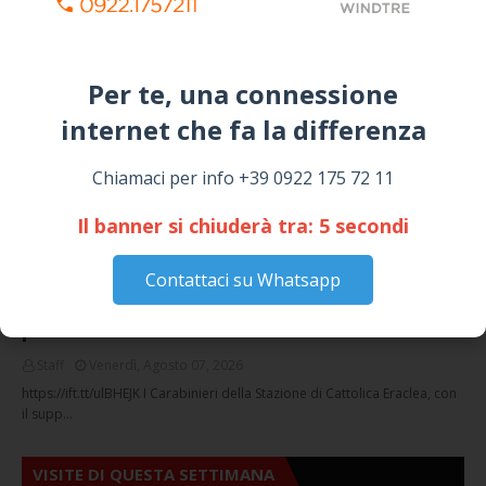
SICULIANA PER I FESTEGGIAMENTI DI SAN
GIUSEPPE
March 16, 2026
Per te, una connessione
internet che fa la differenza​
NOTIZIE
Chiamaci per info +39 0922 175 72 11
Il banner si chiuderà tra:
4
secondi
Contattaci su Whatsapp
Cattolica Eraclea, minaccia la nipote con una
pistola clandestina: arrestato 69enne
Staff
Venerdì, Agosto 07, 2026
https://ift.tt/ulBHEJK I Carabinieri della Stazione di Cattolica Eraclea, con
il supp…
VISITE DI QUESTA SETTIMANA