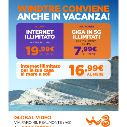
ai cittadini
Domenica, Novembre 22, 2020
Circolo della stampa, terzo appuntamento
con il giornalista Giacinto Pipitone
Martedì, Agosto 04, 2026
Elezioni a Siculiana, in testa candidato
sindaco Zambito
Lunedì, Ottobre 05, 2020
📅 ESTATE MEDITERRANEA 2026 – COMUNE DI
SICULIANA
July 24, 2026
Siculiana, concerto del 1° Maggio 2026 in
Piazza Umberto I: arrivano I Cugini di
Campagna
April 14, 2026
I “TEPPISTI DEI SOGNI” IN CONCERTO A