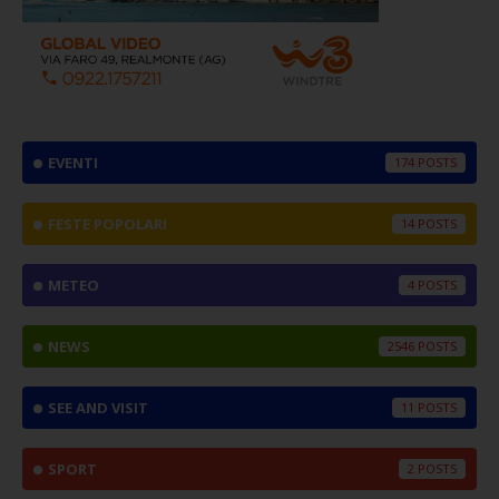
EVENTI
174
FESTE POPOLARI
14
METEO
4
NEWS
2546
SEE AND VISIT
11
SPORT
2