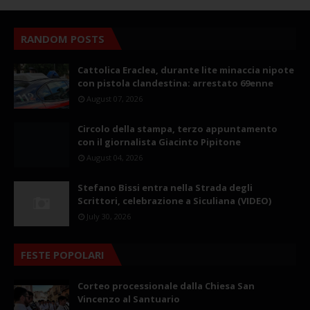
RANDOM POSTS
Cattolica Eraclea, durante lite minaccia nipote
con pistola clandestina: arrestato 69enne
August 07, 2026
Circolo della stampa, terzo appuntamento
con il giornalista Giacinto Pipitone
August 04, 2026
Stefano Bissi entra nella Strada degli
Scrittori, celebrazione a Siculiana (VIDEO)
July 30, 2026
FESTE POPOLARI
Corteo processionale dalla Chiesa San
Vincenzo al Santuario