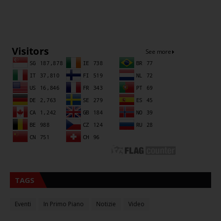
Sna
TAGS
Eventi
In Primo Piano
Notizie
Video