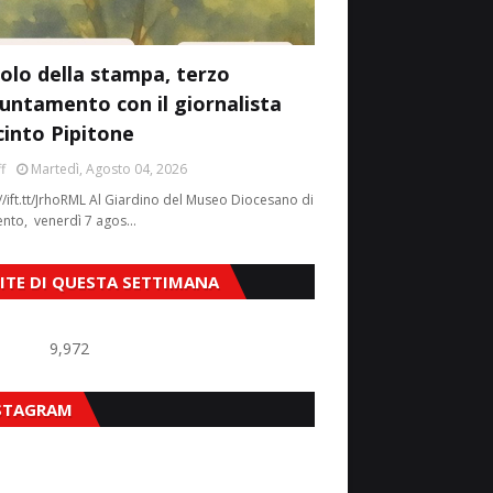
colo della stampa, terzo
untamento con il giornalista
cinto Pipitone
f
Martedì, Agosto 04, 2026
//ift.tt/JrhoRML Al Giardino del Museo Diocesano di
ento, venerdì 7 agos…
SITE DI QUESTA SETTIMANA
9,972
STAGRAM