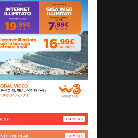
VENTI
174
ESTE POPOLARI
14