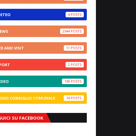
ETEO
4
EWS
2544
EE AND VISIT
11
PORT
2
IDEO
138
IDEO CONSIGLIO COMUNALE
74
GUICI SU FACEBOOK