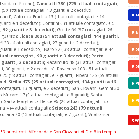
al sindaco Picone);
Canicattì 380 (226 attuali contagiati,
(50 attuale contagiati, 13 guariti e 2 deceduti);
M
uariti); Cattolica Eraclea 15 ( 1 attuali contagiati e 14
 guariti e 1 deceduto); Comitini 6 (1 attuale contagiato, e 5
, 92 guariti e 3 deceduti);
Grotte 64 (37 contagiati, 26
N
 guarito);
Licata 200 (51 attuali contagiati, 144 guariti,
 33 ( 4 attuali contagiati, 27 guariti e 2 deceduti);
uariti e 1 deceduto); Naro 82 ( 38 attuali contagiati e 44
S
uali contagiati, 90 guariti e 3 deceduti); Porto
guariti, 2 deceduti);
Racalmuto 48 (31 attuali contagiati
S
ati, 30 guariti, e 2 deceduto); Ravanusa 103 ( 51 attuali
25 (18 attuali contagiati, e 7 guariti); Ribera 125 (59 attuali
di Sicilia 175 (25 attuali contagiati, 134 guariti e 16
V
 contagiati, 13 guariti, e 2 deceduti); San Giovanni Gemini 30
lo Muxaro 17 (9 attuali contagiati, e 8 guariti); Santa
V
ti); Santa Margherita Belice 96 (20 attuali contagiati, 75
a 4 (4 attuali contagiati);
Sciacca 243 (79 attuali
culiana 20 (13 attuali contagiati, e 7 guariti); Villafranca
SE
59 nuovi casi. All’ospedale San Giovanni di Dio 8 in terapia