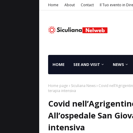
Home
About
Contact
Il Tuo evento in Dir
HOME
SEE AND VISIT
NEWS
Home page
Siculiana News
Covid nell’Agrigenti
terapia intensiva
Covid nell’Agrigentin
All’ospedale San Giova
intensiva