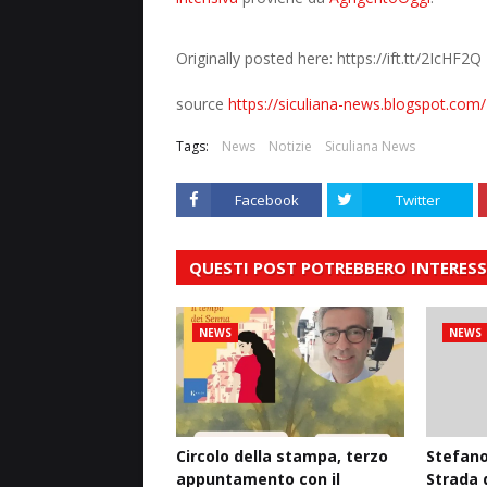
Originally posted here: https://ift.tt/2IcHF2Q
source
https://siculiana-news.blogspot.com
Tags:
News
Notizie
Siculiana News
Facebook
Twitter
QUESTI POST POTREBBERO INTERESS
NEWS
NEWS
Circolo della stampa, terzo
Stefano
appuntamento con il
Strada d