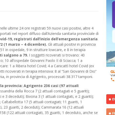
e ultime 24 ore registrati 59 nuovi casi positivi, altre 4
portati nel report diffuso dall’Azienda sanitaria provinciale di
id-19, registrati dall’inizio dell’emergenza sanitaria
72 (1 marzo – 4 dicembre).
Gli attuali positivi in provincia
(51 in ospedale, 9 in strutture lowcare, e 8 in terapia
ti salgono a 79.
I soggetti ricoverati si trovano: 40
o; 10 all’ospedale Giovanni Paolo II di Sciacca; 1 a
owcare: 1 a Ribera hotel Covid; 4 a Canicattì hotel Covid (ex
ti ricoverati in terapia intensiva: 8 al “San Giovanni di Dio”
emia, in provincia di Agrigento, processati 38.317 tamponi.
la provincia:
Agrigento 236 casi (97 attuali
ssandria della Rocca 7 (2 attuali contagiati e 5 guariti);
e 3 deceduti); Bivona 3 (1 attuali contagiati, e 2 guariti);
E
 Caltabellotta 17 (5 attuali contagiati; 11 guariti, 1
i, 23 guariti, 2 deceduti); Cammarata 16 (12 attuali
 158 (122 attuali contagiati, 35 guariti, 1 deceduto, anche se
F