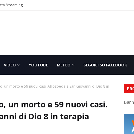
etta Streaming
VIDEO
YOUTUBE
METEO
SEGUICI SU FACEBOOK
no, un morto e 59 nuovi casi. All’ospedale San Giovanni di Dio 8 in
PR
o, un morto e 59 nuovi casi.
Bann
nni di Dio 8 in terapia