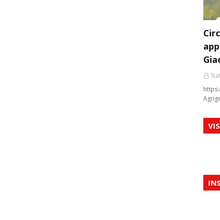
Cir
app
Gia
Staf
https:
Agrig
VI
IN