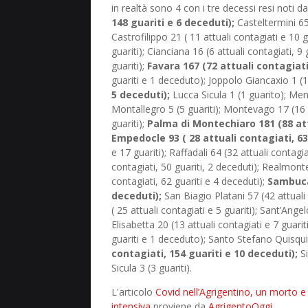
in realtà sono 4 con i tre decessi resi noti d
148 guariti e 6 deceduti);
Casteltermini 65 
Castrofilippo 21 ( 11 attuali contagiati e 10 g
guariti); Cianciana 16 (6 attuali contagiati, 9
guariti);
Favara 167 (72 attuali contagiati
guariti e 1 deceduto); Joppolo Giancaxio 1 (1
5 deceduti);
Lucca Sicula 1 (1 guarito); Menfi
Montallegro 5 (5 guariti); Montevago 17 (16 g
guariti);
Palma di Montechiaro 181 (88 att
Empedocle 93 ( 28 attuali contagiati, 63 
e 17 guariti); Raffadali 64 (32 attuali contagi
contagiati, 50 guariti, 2 deceduti); Realmonte 
contagiati, 62 guariti e 4 deceduti);
Sambuca 
deceduti);
San Biagio Platani 57 (42 attuali
( 25 attuali contagiati e 5 guariti); Sant’Ange
Elisabetta 20 (13 attuali contagiati e 7 guari
guariti e 1 deceduto); Santo Stefano Quisquin
contagiati, 154 guariti e 10 deceduti);
Si
Sicula 3 (3 guariti).
L'articolo
Covid nell’Agrigentino, un morto e 
intensiva
proviene da
AgrigentoOggi
.