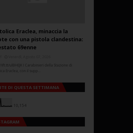
tolica Eraclea, minaccia la
ote con una pistola clandestina:
estato 69enne
f
Venerdì, Agosto 07, 2026
//ift.tt/ulBHEJK I Carabinieri della Stazione di
ica Eraclea, con il supp…
SITE DI QUESTA SETTIMANA
10,154
STAGRAM