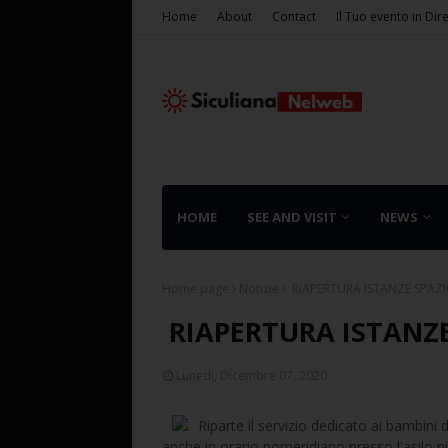
Home
About
Contact
Il Tuo evento in Dir
HOME
SEE AND VISIT
NEWS
Home page
Notizie
RIAPERTURA ISTANZE SPAZ
RIAPERTURA ISTANZ
Lunedì, Dicembre 07, 2020
Riparte il servizio dedicato ai bambini d
anche in orario pomeridiano presso l'asilo ni