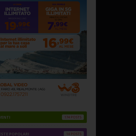
VENTI
174
ESTE POPOLARI
14