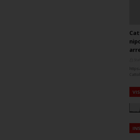
Cat
nip
arr
Staf
https:
Cattol
VI
IN