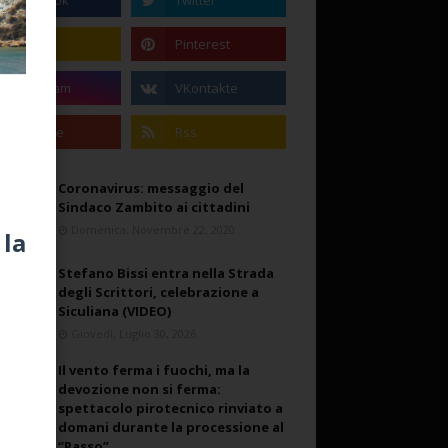
Coronavirus: messaggio del
Sindaco Zambito ai cittadini
Domenica, Novembre 22, 2020
Stefano Bissi entra nella Strada
degli Scrittori, celebrazione a
Siculiana (VIDEO)
Giovedì, Luglio 30, 2026
Il vento ferma i fuochi, ma la
devozione non si ferma:
spettacolo pirotecnico rinviato a
domani durante la processione al
“Passo”