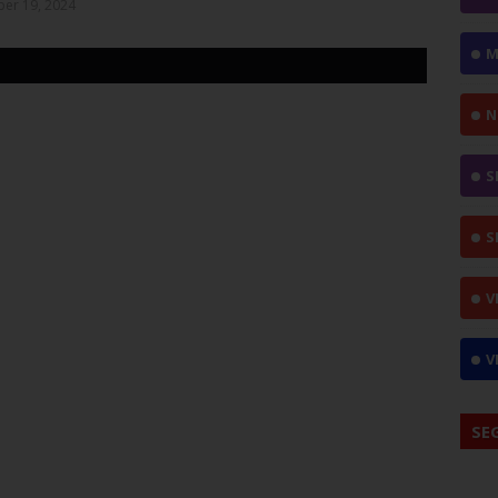
er 19, 2024
M
N
S
S
V
V
SE