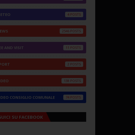
ETEO
4
EWS
2546
EE AND VISIT
11
PORT
2
IDEO
138
IDEO CONSIGLIO COMUNALE
74
GUICI SU FACEBOOK