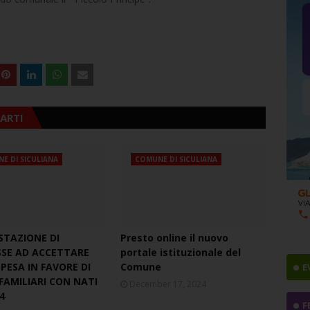
ARTI
E DI SICULIANA
COMUNE DI SICULIANA
STAZIONE DI
Presto online il nuovo
SSE AD ACCETTARE
portale istituzionale del
PESA IN FAVORE DI
Comune
E
FAMILIARI CON NATI
December 17, 2024
4
F