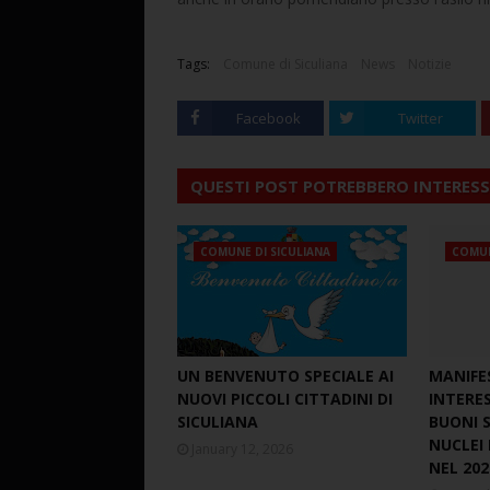
Tags:
Comune di Siculiana
News
Notizie
Facebook
Twitter
QUESTI POST POTREBBERO INTERESS
COMUNE DI SICULIANA
COMUN
UN BENVENUTO SPECIALE AI
MANIFE
NUOVI PICCOLI CITTADINI DI
INTERE
SICULIANA
BUONI S
NUCLEI 
January 12, 2026
NEL 202