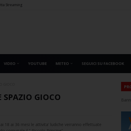
etta Streaming
VIDEO
YOUTUBE
METEO
SEGUICI SU FACEBOOK
IO GIOCO
PR
E SPAZIO GIOCO
Bann
ai 18 ai 36 mesi le attivita' ludiche verranno effettuate
do comunale il “ Piccolo Principe”.