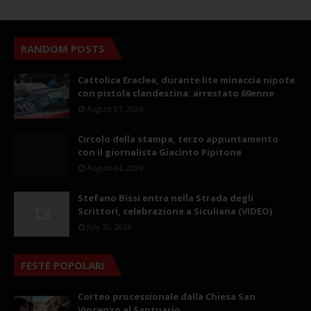
RANDOM POSTS
Cattolica Eraclea, durante lite minaccia nipote
con pistola clandestina: arrestato 69enne
August 07, 2026
Circolo della stampa, terzo appuntamento
con il giornalista Giacinto Pipitone
August 04, 2026
Stefano Bissi entra nella Strada degli
Scrittori, celebrazione a Siculiana (VIDEO)
July 30, 2026
FESTE POPOLARI
Corteo processionale dalla Chiesa San
Vincenzo al Santuario