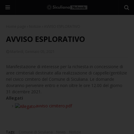
Home page
Notizie
AVVISO ESPLORATIVO
AVVISO ESPLORATIVO
Martedì, Gennaio 05, 2021
Manifestazione di interesse per la richiesta in concessione di
aree cimiteriali destinate alla realizzazione di cappelle/gentilizie
nel civico cimitero del Comune di Siculiana. Le domande
dovranno pervenire entro e non oltre le ore 12.00 del giorno
31 dicembre 2021.
Allegati
avviso cimitero.pdf
Tags:
Comune di Siculiana
News
Notizie