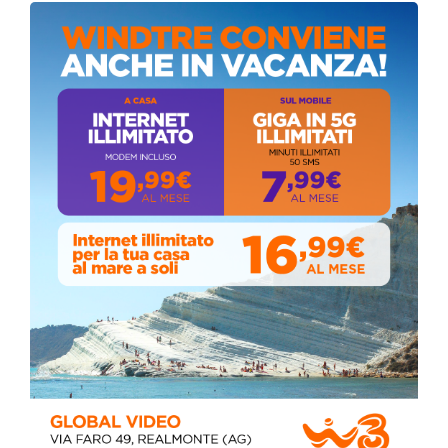
Coronavirus: messaggio del Sindaco Zambito
ai cittadini
Domenica, Novembre 22, 2020
Circolo della stampa, terzo appuntamento
con il giornalista Giacinto Pipitone
Martedì, Agosto 04, 2026
Elezioni a Siculiana, in testa candidato
sindaco Zambito
Lunedì, Ottobre 05, 2020
📅 ESTATE MEDITERRANEA 2026 – COMUNE DI
SICULIANA
July 24, 2026
Siculiana, concerto del 1° Maggio 2026 in
Piazza Umberto I: arrivano I Cugini di
Campagna
April 14, 2026