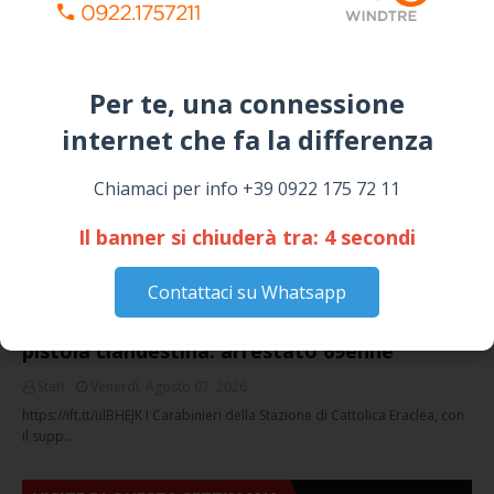
I “TEPPISTI DEI SOGNI” IN CONCERTO A
SICULIANA PER I FESTEGGIAMENTI DI SAN
GIUSEPPE
March 16, 2026
Per te, una connessione
internet che fa la differenza​
NOTIZIE
Chiamaci per info +39 0922 175 72 11
Il banner si chiuderà tra:
4
secondi
Contattaci su Whatsapp
Cattolica Eraclea, minaccia la nipote con una
pistola clandestina: arrestato 69enne
Staff
Venerdì, Agosto 07, 2026
https://ift.tt/ulBHEJK I Carabinieri della Stazione di Cattolica Eraclea, con
il supp…