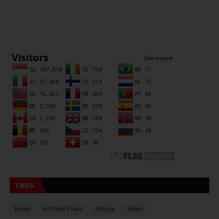
Sna
TAGS
Eventi
In Primo Piano
Notizie
Video