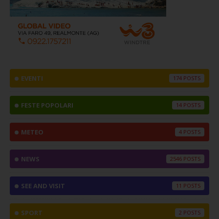
EVENTI
174
FESTE POPOLARI
14
METEO
4
NEWS
2546
SEE AND VISIT
11
SPORT
2