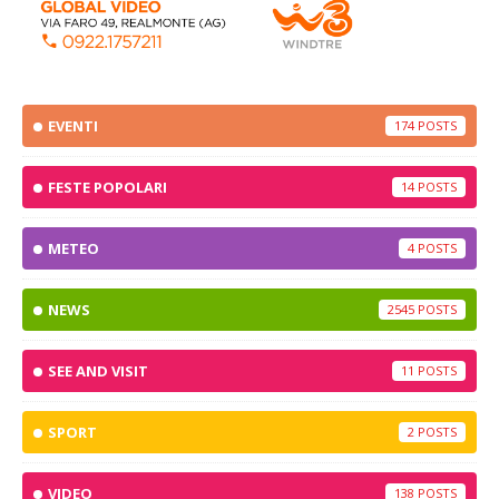
EVENTI
174
FESTE POPOLARI
14
METEO
4
NEWS
2545
SEE AND VISIT
11
SPORT
2
VIDEO
138