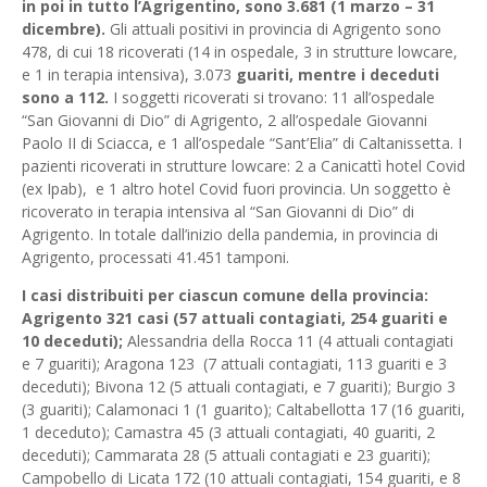
in poi in tutto l’Agrigentino, sono 3.681 (1 marzo – 31
dicembre).
Gli attuali positivi in provincia di Agrigento sono
478, di cui 18 ricoverati (14 in ospedale, 3 in strutture lowcare,
e 1 in terapia intensiva), 3.073
guariti, mentre i deceduti
sono a 112.
I soggetti ricoverati si trovano: 11 all’ospedale
“San Giovanni di Dio” di Agrigento, 2 all’ospedale Giovanni
Paolo II di Sciacca, e 1 all’ospedale “Sant’Elia” di Caltanissetta. I
pazienti ricoverati in strutture lowcare: 2 a Canicattì hotel Covid
(ex Ipab), e 1 altro hotel Covid fuori provincia. Un soggetto è
ricoverato in terapia intensiva al “San Giovanni di Dio” di
Agrigento. In totale dall’inizio della pandemia, in provincia di
Agrigento, processati 41.451 tamponi.
I casi distribuiti per ciascun comune della provincia:
Agrigento 321 casi (57 attuali contagiati, 254 guariti e
10 deceduti);
Alessandria della Rocca 11 (4 attuali contagiati
e 7 guariti); Aragona 123 (7 attuali contagiati, 113 guariti e 3
deceduti); Bivona 12 (5 attuali contagiati, e 7 guariti); Burgio 3
(3 guariti); Calamonaci 1 (1 guarito); Caltabellotta 17 (16 guariti,
1 deceduto); Camastra 45 (3 attuali contagiati, 40 guariti, 2
deceduti); Cammarata 28 (5 attuali contagiati e 23 guariti);
Campobello di Licata 172 (10 attuali contagiati, 154 guariti, e 8