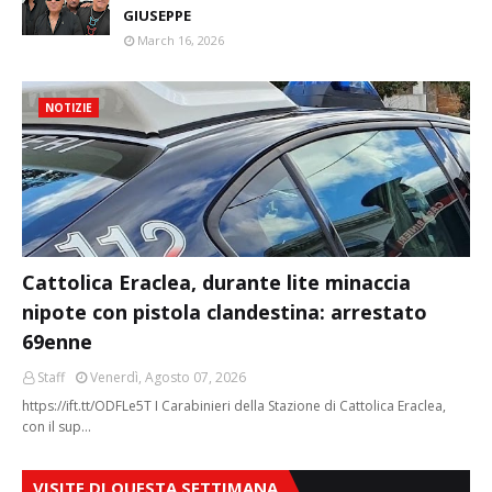
GIUSEPPE
March 16, 2026
NOTIZIE
Cattolica Eraclea, durante lite minaccia
nipote con pistola clandestina: arrestato
69enne
Staff
Venerdì, Agosto 07, 2026
https://ift.tt/ODFLe5T I Carabinieri della Stazione di Cattolica Eraclea,
con il sup…
VISITE DI QUESTA SETTIMANA