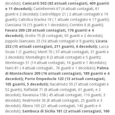
deceduti);
Canicattì 502 (82 attuali contagiati, 409 guariti
e 11 deceduti);
Casteltermini 67 (4 attuali contagiati, 61
guariti e 2 deceduti); Castrofilippo 21 ( 2 attuali contagiati e 19
guariti); Cattolica Eraclea 18 ( 1 attuale contagiato e 17 guariti);
Cianciana 16 (15 guariti e 1 deceduto); Comitini 6 (6 guariti);
Favara 200 (20 attuali contagiati, 176 guariti e 4
deceduti);
Grotte 75 (8 contagiati, 65 guariti e 2 deceduti);
Joppolo Giancaxio 25 (16 attuali contagiati e 9 guariti);
Licata
232 (15 attuali contagiati, 211 guariti, 6 deceduti);
Lucca
Sicula 1 (1 guarito); Menfi 70 ( 37 attuali contagiati, 31 guariti e
2 deceduti); Montallegro 8 (3 attuali contagiati e 5 guariti);
Montevago 31 (14 attuali contagiati, 16 guariti e 1 deceduto);
Naro 81 ( 4 attuali contagiati , 76 guariti e 1 deceduto);
Palma
di Montechiaro 209 (16 attuali contagiati, 189 guariti e 4
deceduti); Porto Empedocle 123 (13 attuali contagiati,
105 guariti, 5 deceduti);
Racalmuto 59 (7 attuali contagiati e
52 guariti); Raffadali 71 (8 attuali contagiati, 61 guariti, e 2
deceduti); Ravanusa 158 ( 45 attuali contagiati, 110 guariti, 3
deceduti); Realmonte 36 (8 attuali contagiati, 25 guariti e 3
deceduti); Ribera 165 (21 attuali contagiati, 140 guariti e 4
deceduti);
Sambuca di Sicilia 181 (2 attuali contagiati, 160