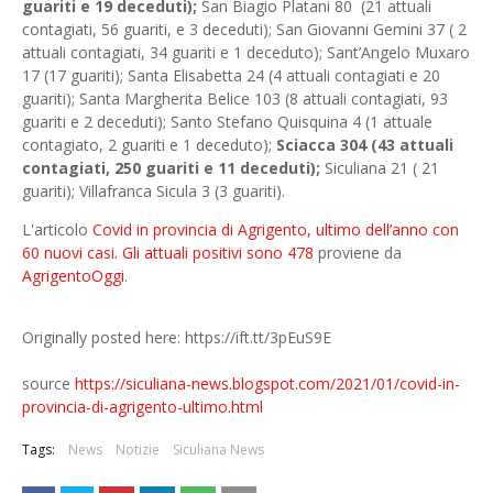
guariti e 19 deceduti);
San Biagio Platani 80 (21 attuali
contagiati, 56 guariti, e 3 deceduti); San Giovanni Gemini 37 ( 2
attuali contagiati, 34 guariti e 1 deceduto); Sant’Angelo Muxaro
17 (17 guariti); Santa Elisabetta 24 (4 attuali contagiati e 20
guariti); Santa Margherita Belice 103 (8 attuali contagiati, 93
guariti e 2 deceduti); Santo Stefano Quisquina 4 (1 attuale
contagiato, 2 guariti e 1 deceduto);
Sciacca 304 (43 attuali
contagiati, 250 guariti e 11 deceduti);
Siculiana 21 ( 21
guariti); Villafranca Sicula 3 (3 guariti).
L'articolo
Covid in provincia di Agrigento, ultimo dell’anno con
60 nuovi casi. Gli attuali positivi sono 478
proviene da
AgrigentoOggi
.
Originally posted here: https://ift.tt/3pEuS9E
source
https://siculiana-news.blogspot.com/2021/01/covid-in-
provincia-di-agrigento-ultimo.html
Tags:
News
Notizie
Siculiana News