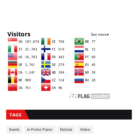
Sna
TAGS
Eventi
In Primo Piano
Notizie
Video