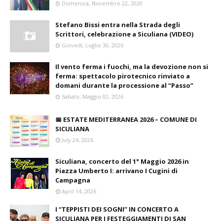
Domenica, Novembre 22, 2020
Stefano Bissi entra nella Strada degli
Scrittori, celebrazione a Siculiana (VIDEO)
Giovedì, Luglio 30, 2026
Il vento ferma i fuochi, ma la devozione non si
ferma: spettacolo pirotecnico rinviato a
domani durante la processione al “Passo”
Sabato, Maggio 02, 2026
📅 ESTATE MEDITERRANEA 2026 – COMUNE DI
SICULIANA
July 24, 2026
Siculiana, concerto del 1° Maggio 2026 in
Piazza Umberto I: arrivano I Cugini di
Campagna
April 14, 2026
I “TEPPISTI DEI SOGNI” IN CONCERTO A
SICULIANA PER I FESTEGGIAMENTI DI SAN