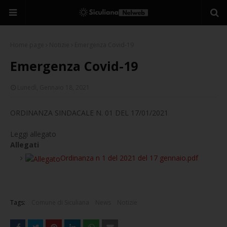
Home page
Notizie
Emergenza Covid-19
Emergenza Covid-19
Lunedì, Gennaio 18, 2021
ORDINANZA SINDACALE N. 01 DEL 17/01/2021
Leggi allegato
Allegati
Ordinanza n 1 del 2021 del 17 gennaio.pdf
Tags:
Comune di Siculiana
News
Notizie