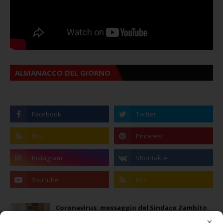
ALMANACCO DEL GIORNO
Coronavirus: messaggio del Sindaco Zambito
ai cittadini
×