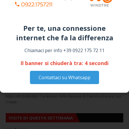
GIUSEPPE
March 16, 2026
Per te, una connessione
NOTIZIE
internet che fa la differenza​
Chiamaci per info +39 0922 175 72 11
Il banner si chiuderà tra:
4
secondi
Cattolica Eraclea, minaccia la nipote con una
Contattaci su Whatsapp
pistola clandestina: arrestato 69enne
Staff
Venerdì, Agosto 07, 2026
https://ift.tt/ulBHEJK I Carabinieri della Stazione di Cattolica Eraclea, con
il supp…
VISITE DI QUESTA SETTIMANA