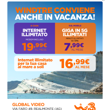
Domenica, Novembre 22, 2020
Circolo della stampa, terzo appuntamento
con il giornalista Giacinto Pipitone
Martedì, Agosto 04, 2026
Elezioni a Siculiana, in testa candidato
sindaco Zambito
Lunedì, Ottobre 05, 2020
📅 ESTATE MEDITERRANEA 2026 – COMUNE DI
SICULIANA
July 24, 2026
Siculiana, concerto del 1° Maggio 2026 in
Piazza Umberto I: arrivano I Cugini di
Campagna
April 14, 2026
I “TEPPISTI DEI SOGNI” IN CONCERTO A
SICULIANA PER I FESTEGGIAMENTI DI SAN