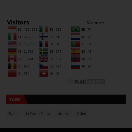
Sna
TAGS
Eventi
In Primo Piano
Notizie
Video