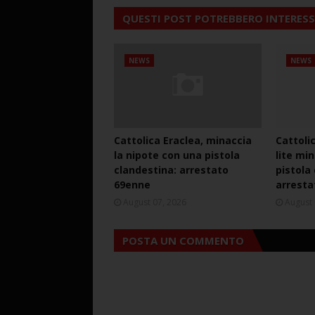
QUESTI POST POTREBBERO INTERESS
NEWS
NEWS
Cattolica Eraclea, minaccia
Cattoli
la nipote con una pistola
lite mi
clandestina: arrestato
pistola
69enne
arresta
August 07, 2026
August 
POSTA UN COMMENTO