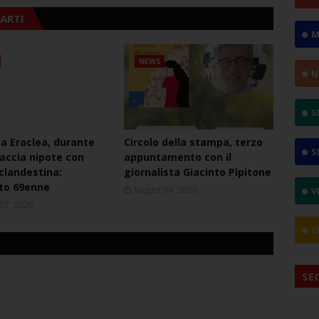
ARTI
M
NEWS
N
S
ca Eraclea, durante
Circolo della stampa, terzo
S
naccia nipote con
appuntamento con il
 clandestina:
giornalista Giacinto Pipitone
to 69enne
August 04, 2026
V
07, 2026
V
SE