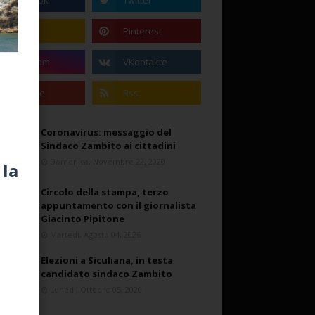
Coronavirus: messaggio del
Sindaco Zambito ai cittadini
Domenica, Novembre 22, 2020
 la
Circolo della stampa, terzo
appuntamento con il giornalista
Giacinto Pipitone
Martedì, Agosto 04, 2026
Elezioni a Siculiana, in testa
candidato sindaco Zambito
Lunedì, Ottobre 05, 2020