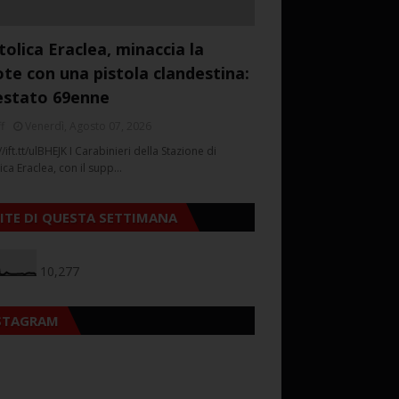
tolica Eraclea, minaccia la
ote con una pistola clandestina:
estato 69enne
f
Venerdì, Agosto 07, 2026
//ift.tt/ulBHEJK I Carabinieri della Stazione di
ica Eraclea, con il supp…
SITE DI QUESTA SETTIMANA
10,277
STAGRAM