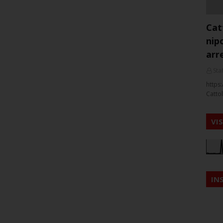
Cat
nip
arr
Staf
https:
Cattol
VI
IN