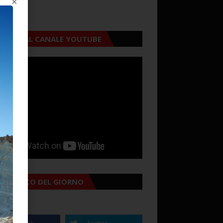
×
CRIVITI AL CANALE YOUTUBE
MANACCO DEL GIORNO