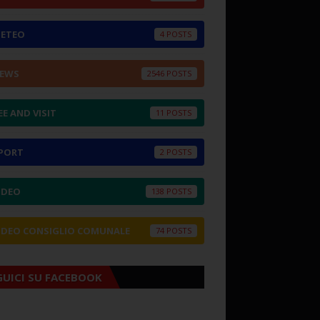
ETEO
4
EWS
2546
EE AND VISIT
11
PORT
2
IDEO
138
IDEO CONSIGLIO COMUNALE
74
GUICI SU FACEBOOK