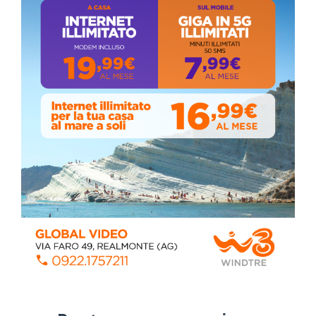
ALMANACCO DEL GIORNO
Coronavirus: messaggio del Sindaco Zambito
ai cittadini
Domenica, Novembre 22, 2020
Circolo della stampa, terzo appuntamento
con il giornalista Giacinto Pipitone
Martedì, Agosto 04, 2026