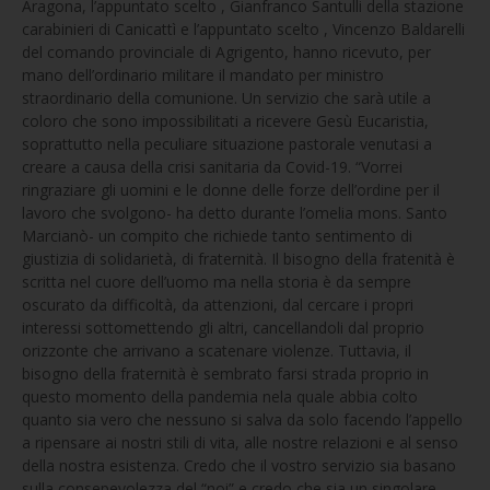
Aragona, l’appuntato scelto , Gianfranco Santulli della stazione
carabinieri di Canicattì e l’appuntato scelto , Vincenzo Baldarelli
del comando provinciale di Agrigento, hanno ricevuto, per
mano dell’ordinario militare il mandato per ministro
straordinario della comunione. Un servizio che sarà utile a
coloro che sono impossibilitati a ricevere Gesù Eucaristia,
soprattutto nella peculiare situazione pastorale venutasi a
creare a causa della crisi sanitaria da Covid-19. “Vorrei
ringraziare gli uomini e le donne delle forze dell’ordine per il
lavoro che svolgono- ha detto durante l’omelia mons. Santo
Marcianò- un compito che richiede tanto sentimento di
giustizia di solidarietà, di fraternità. Il bisogno della fratenità è
scritta nel cuore dell’uomo ma nella storia è da sempre
oscurato da difficoltà, da attenzioni, dal cercare i propri
interessi sottomettendo gli altri, cancellandoli dal proprio
orizzonte che arrivano a scatenare violenze. Tuttavia, il
bisogno della fraternità è sembrato farsi strada proprio in
questo momento della pandemia nela quale abbia colto
quanto sia vero che nessuno si salva da solo facendo l’appello
a ripensare ai nostri stili di vita, alle nostre relazioni e al senso
della nostra esistenza. Credo che il vostro servizio sia basano
sulla consepevolezza del “noi” e credo che sia un singolare