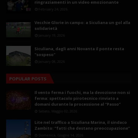
ringraziamenti in un video emozionante
February 24, 2026
Vecchie Glorie in campo: a Siculiana un gol alla
solidarietà
January 19, 2026
Siculiana, dagli anni Novanta il ponte resta
"sospeso"
January 08, 2026
POPULAR POSTS
Il vento ferma i fuochi, ma la devozione non si
ferma: spettacolo pirotecnico rinviato a
domani durante la processione al “Passo”
Sabato, Maggio 02, 2026
Lite nel traffico a Siculiana Marina, il sindaco
Zambito: “fatti che destano preoccupazione”
Domenica, Giugno 14, 2026