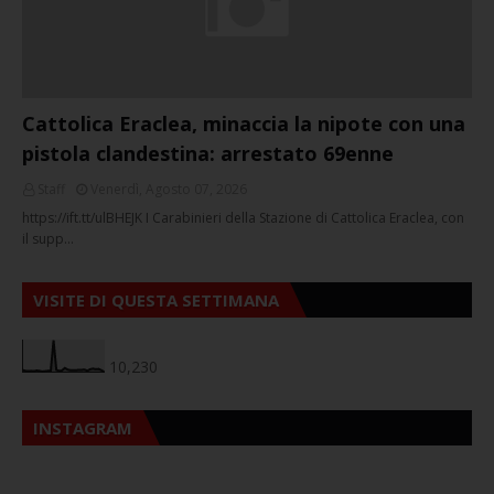
Cattolica Eraclea, minaccia la nipote con una
pistola clandestina: arrestato 69enne
Staff
Venerdì, Agosto 07, 2026
https://ift.tt/ulBHEJK I Carabinieri della Stazione di Cattolica Eraclea, con
il supp…
VISITE DI QUESTA SETTIMANA
10,230
INSTAGRAM