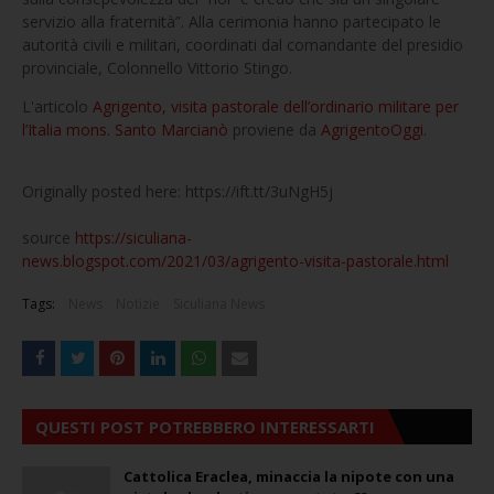
servizio alla fraternità”. Alla cerimonia hanno partecipato le
autorità civili e militari, coordinati dal comandante del presidio
provinciale, Colonnello Vittorio Stingo.
L'articolo
Agrigento, visita pastorale dell’ordinario militare per
l’Italia mons. Santo Marcianò
proviene da
AgrigentoOggi
.
Originally posted here: https://ift.tt/3uNgH5j
source
https://siculiana-
news.blogspot.com/2021/03/agrigento-visita-pastorale.html
Tags:
News
Notizie
Siculiana News
QUESTI POST POTREBBERO INTERESSARTI
Cattolica Eraclea, minaccia la nipote con una