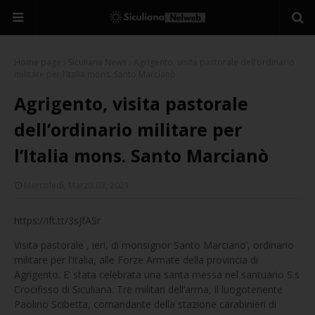
Home page
Siculiana News
Agrigento, visita pastorale dell’ordinario
militare per l’Italia mons. Santo Marcianò
Agrigento, visita pastorale
dell’ordinario militare per
l’Italia mons. Santo Marcianò
Mercoledì, Marzo 03, 2021
https://ift.tt/3sJfASr
Visita pastorale , ieri, di monsignor Santo Marciano’, ordinario
militare per l’Italia, alle Forze Armate della provincia di
Agrigento. E’ stata celebrata una santa messa nel santuario S.s
Crocifisso di Siculiana. Tre militari dell’arma, il luogotenente
Paolino Scibetta, comandante della stazione carabinieri di