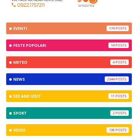
EVENTI
174
FESTE POPOLARI
14
METEO
4
NEWS
2544
SEE AND VISIT
11
SPORT
2
VIDEO
138