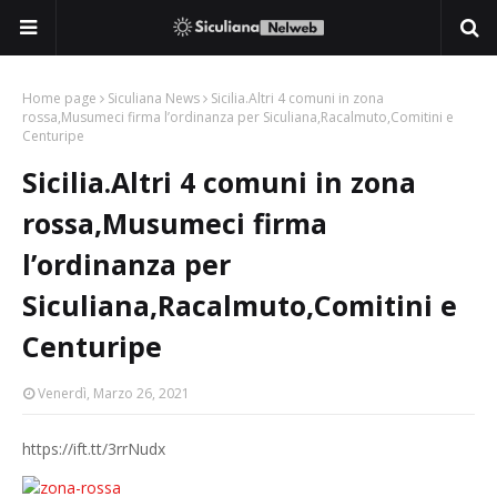
Home page
Siculiana News
Sicilia.Altri 4 comuni in zona
rossa,Musumeci firma l’ordinanza per Siculiana,Racalmuto,Comitini e
Centuripe
Sicilia.Altri 4 comuni in zona
rossa,Musumeci firma
l’ordinanza per
Siculiana,Racalmuto,Comitini e
Centuripe
Venerdì, Marzo 26, 2021
https://ift.tt/3rrNudx