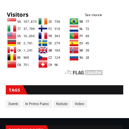
Sna
TAGS
Eventi
In Primo Piano
Notizie
Video