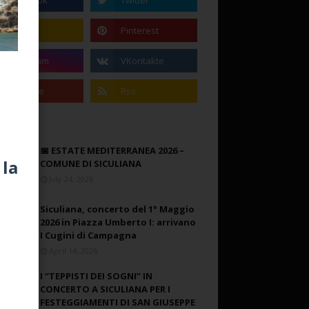
📅 ESTATE MEDITERRANEA 2026 –
 la
COMUNE DI SICULIANA
July 24, 2026
Siculiana, concerto del 1° Maggio
2026 in Piazza Umberto I: arrivano
I Cugini di Campagna
April 14, 2026
I “TEPPISTI DEI SOGNI” IN
CONCERTO A SICULIANA PER I
FESTEGGIAMENTI DI SAN GIUSEPPE