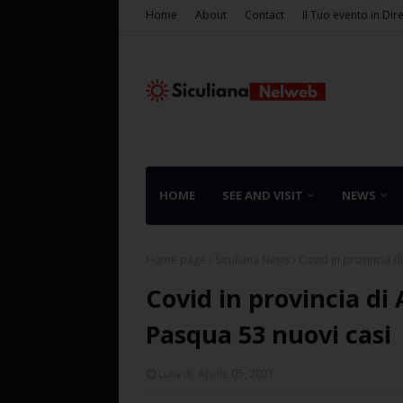
Home
About
Contact
Il Tuo evento in Dir
HOME
SEE AND VISIT
NEWS
Home page
Siculiana News
Covid in provincia d
Covid in provincia di 
Pasqua 53 nuovi casi
Lunedì, Aprile 05, 2021