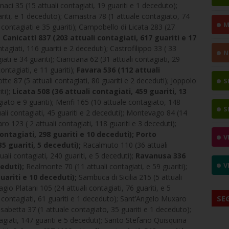
onaci 35 (15 attuali contagiati, 19 guariti e 1 deceduto);
uariti, e 1 deceduto); Camastra 78 (1 attuale contagiato, 74
M
 contagiati e 35 guariti); Campobello di Licata 283 (27
;
Canicattì 837 (203 attuali contagiati, 617 guariti e 17
agiati, 116 guariti e 2 deceduti); Castrofilippo 33 ( 33
N
giati e 34 guariti); Cianciana 62 (31 attuali contagiati, 29
contagiati, e 11 guariti);
Favara 536 (112 attuali
tte 87 (5 attuali contagiati, 80 guariti e 2 deceduti); Joppolo
S
ti);
Licata 508 (36 attuali contagiati, 459 guariti, 13
iato e 9 guariti); Menfi 165 (10 attuale contagiato, 148
S
uali contagiati, 45 guariti e 2 deceduti); Montevago 84 (14
aro 123 ( 2 attuali contagiati, 118 guariti e 3 deceduti);
ntagiati, 298 guariti e 10 deceduti);
Porto
V
5 guariti, 5 deceduti);
Racalmuto 110 (36 attuali
tuali contagiati, 240 guariti, e 5 deceduti);
Ravanusa 336
V
eduti);
Realmonte 70 (11 attuali contagiati, e 59 guariti);
uariti e 10 deceduti);
Sambuca di Sicilia 215 (5 attuali
gio Platani 105 (24 attuali contagiati, 76 guariti, e 5
SE
i contagiati, 61 guariti e 1 deceduto); Sant’Angelo Muxaro
Elisabetta 37 (1 attuale contagiato, 35 guariti e 1 deceduto);
agiati, 147 guariti e 5 deceduti); Santo Stefano Quisquina