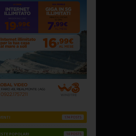
VENTI
174
ESTE POPOLARI
14