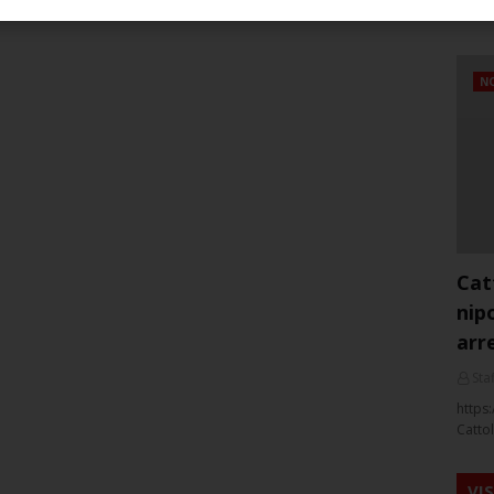
NO
Cat
nip
arr
Staf
https:
Cattol
VI