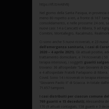
https://ift.tt/eA8V8J
Nel giorno della Santa Pasqua, in provincia d
meno 80 rispetto a ieri, a fronte di 167 tampo
consolidamento, e nelle prossime 24 ore, sar
nuovi casi: 14 a Canicattì e Ribera, 9 ad Agr
Comitini, Montallegro, Racalmuto, Realmonte
Ci sono anche 5 nuovi ricoverati, e 23 nuovi
dell’emergenza sanitaria, i casi di Coro
2020 – 4 aprile 2021).
Gli attuali positivi, a
trattamento domiciliare, e 74 ricoverati ( 50 
terapia intensiva), i soggetti
guariti salgon
trovano: 36 all’ospedale “San Giovanni di Dio
e 4 all’ospedale Fratelli Parlapiano di Ribera.
Covid. Sono 14 i ricoverati in terapia intensi
“Giovanni Paolo II” di Sciacca. In totale dall’
71.657 tamponi.
I casi distribuiti per ciascun comune de
769 guariti e 15 deceduti);
Alessandria del
170 (9 attuali contagiati, 158 guariti e 3 dece