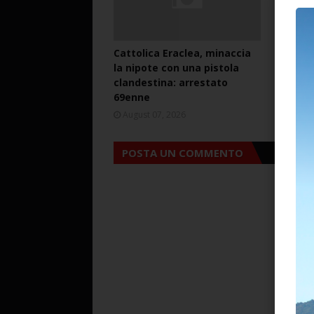
Cattolica Eraclea, minaccia
Cattoli
la nipote con una pistola
lite mi
clandestina: arrestato
pistola
69enne
arresta
August 07, 2026
August 
POSTA UN COMMENTO