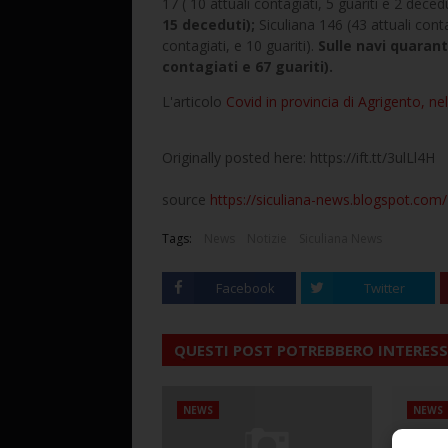
17 ( 10 attuali contagiati, 5 guariti e 2 deced
15 deceduti);
Siculiana 146 (43 attuali contag
contagiati, e 10 guariti).
Sulle navi quarant
contagiati e 67 guariti).
L'articolo
Covid in provincia di Agrigento, ne
Originally posted here: https://ift.tt/3ulLl4H
source
https://siculiana-news.blogspot.com/
Tags:
News
Notizie
Siculiana News
Facebook
Twitter
QUESTI POST POTREBBERO INTERESS
NEWS
NEWS