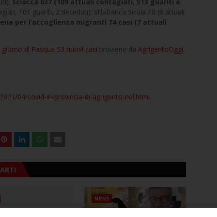
uti);
Sciacca 637 (109 attuali contagiati, 513 guariti e
iati, 101 guariti, 2 deceduti); Villafranca Sicula 18 (8 attuali
ena per l’accoglienza migranti 74 casi (7 attuali
l giorno di Pasqua 53 nuovi casi
proviene da
AgrigentoOggi
.
2021/04/covid-in-provincia-di-agrigento-nel.html
ARTI
NEWS