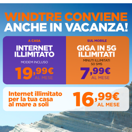
ca Eraclea, durante
Circolo della stampa, terzo
IS
naccia nipote con
appuntamento con il
 clandestina:
giornalista Giacinto Pipitone
to 69enne
August 04, 2026
07, 2026
AL