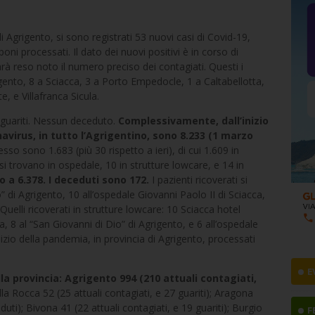
i Agrigento, si sono registrati 53 nuovi casi di Covid-19,
ni processati. Il dato dei nuovi positivi è in corso di
à reso noto il numero preciso dei contagiati. Questi i
igento, 8 a Sciacca, 3 a Porto Empedocle, 1 a Caltabellotta,
, e Villafranca Sicula.
 guariti. Nessun deceduto.
Complessivamente, dall’inizio
navirus, in tutto l’Agrigentino, sono 8.233 (1 marzo
desso sono 1.683 (più 30 rispetto a ieri), di cui 1.609 in
si trovano in ospedale, 10 in strutture lowcare, e 14 in
o a 6.378. I deceduti sono 172.
I pazienti ricoverati si
” di Agrigento, 10 all’ospedale Giovanni Paolo II di Sciacca,
 Quelli ricoverati in strutture lowcare: 10 Sciacca hotel
va, 8 al “San Giovanni di Dio” di Agrigento, e 6 all’ospedale
inizio della pandemia, in provincia di Agrigento, processati
E
lla provincia: Agrigento 994 (210 attuali contagiati,
la Rocca 52 (25 attuali contagiati, e 27 guariti); Aragona
duti); Bivona 41 (22 attuali contagiati, e 19 guariti); Burgio
F