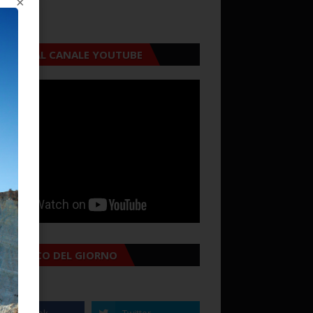
×
CRIVITI AL CANALE YOUTUBE
MANACCO DEL GIORNO