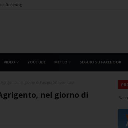
etta Streaming
VIDEO
YOUTUBE
METEO
SEGUICI SU FACEBOOK
i Agrigento, nel giorno di Pasqua 53 nuovi casi
PR
Agrigento, nel giorno di
Bann