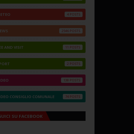
ETEO
4
EWS
2546
EE AND VISIT
11
PORT
2
IDEO
138
IDEO CONSIGLIO COMUNALE
74
GUICI SU FACEBOOK