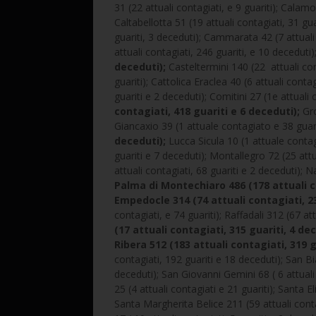
31 (22 attuali contagiati, e 9 guariti); Calam
Caltabellotta 51 (19 attuali contagiati, 31 g
guariti, 3 deceduti); Cammarata 42 (7 attuali
attuali contagiati, 246 guariti, e 10 deceduti)
deceduti);
Casteltermini 140 (22 attuali cont
guariti); Cattolica Eraclea 40 (6 attuali conta
guariti e 2 deceduti); Comitini 27 (1e attuali 
contagiati, 418 guariti e 6 deceduti);
Gro
Giancaxio 39 (1 attuale contagiato e 38 guari
deceduti);
Lucca Sicula 10 (1 attuale contag
guariti e 7 deceduti); Montallegro 72 (25 att
attuali contagiati, 68 guariti e 2 deceduti); N
Palma di Montechiaro 486 (178 attuali co
Empedocle 314 (74 attuali contagiati, 23
contagiati, e 74 guariti); Raffadali 312 (67 at
(17 attuali contagiati, 315 guariti, 4 dec
Ribera 512 (183 attuali contagiati, 319 g
contagiati, 192 guariti e 18 deceduti); San Bia
deceduti); San Giovanni Gemini 68 ( 6 attual
25 (4 attuali contagiati e 21 guariti); Santa 
Santa Margherita Belice 211 (59 attuali cont