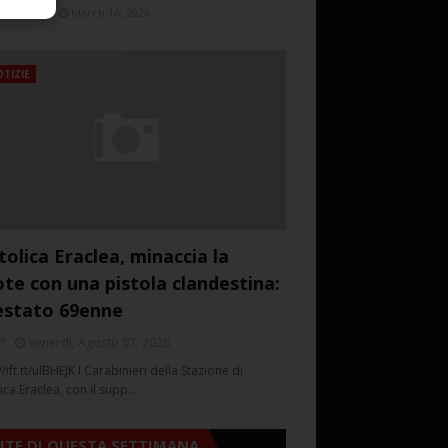
March 16, 2026
TIZIE
tolica Eraclea, minaccia la
ote con una pistola clandestina:
estato 69enne
f
Venerdì, Agosto 07, 2026
//ift.tt/ulBHEJK I Carabinieri della Stazione di
ica Eraclea, con il supp…
SITE DI QUESTA SETTIMANA