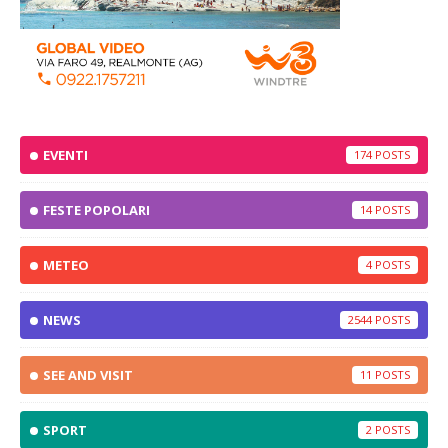
EVENTI
174
FESTE POPOLARI
14
METEO
4
NEWS
2544
SEE AND VISIT
11
SPORT
2