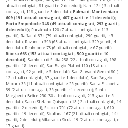
attuali contagiati, 81 guariti e 2 deceduti); Naro 124 ( 3 attuali
contagiati, 118 guariti e 3 deceduti);
Palma di Montechiaro
609 (191 attuali contagiati, 407 guariti e 11 deceduti);
Porto Empedocle 348 (49 attuali contagiati, 293 guariti,
6 deceduti);
Racalmuto 120 (7 attuali contagiati, e 113
guariti); Raffadali 374 (79 attuali contagiati, 290 guariti, e 5
deceduti); Ravanusa 396 (63 attuali contagiati, 329 guariti, 4
deceduti); Realmonte 73 (6 attuali contagiati, e 67 guariti);
Ribera 663 (153 attuali contagiati, 500 guariti e 10
deceduti);
Sambuca di Sicilia 238 (22 attuali contagiati, 198
guariti e 18 deceduti); San Biagio Platani 110 (13 attuali
contagiati, 92 guariti, e 5 deceduti); San Giovanni Gemini 80 (
12 attuali contagiati, 67 guariti e 1 deceduto); Sant’Angelo
Muxaro 36 (11 attuali contagiati e 25 guariti); Santa Elisabetta
39 (2 attuali contagiati, 36 guariti e 1 deceduto); Santa
Margherita Belice 250 (30 attuali contagiati, 215 guariti e 5
deceduti); Santo Stefano Quisquina 18 ( 2 attuali contagiati, 14
guariti e 2 deceduti); Sciacca 701 (72 attuali contagiati, 610
guariti e 19 deceduti); Siculiana 167 (21 attuali contagiati, 144
guariti, 2 deceduti); Villafranca Sicula 19 (2 attuali contagiati, e
17 guariti).