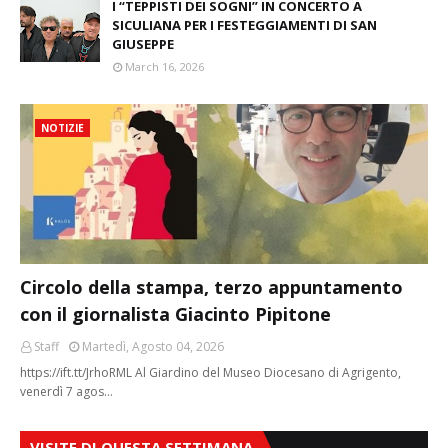
I “TEPPISTI DEI SOGNI” IN CONCERTO A
SICULIANA PER I FESTEGGIAMENTI DI SAN
GIUSEPPE
March 16, 2026
NOTIZIE
Circolo della stampa, terzo appuntamento
con il giornalista Giacinto Pipitone
Staff
Martedì, Agosto 04, 2026
https://ift.tt/JrhoRML Al Giardino del Museo Diocesano di Agrigento,
venerdì 7 agos…
VISITE DI QUESTA SETTIMANA