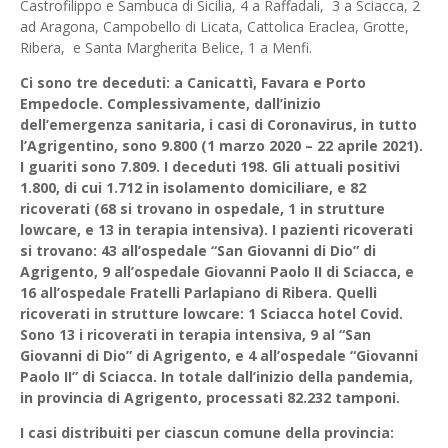
Castrofilippo e Sambuca di Sicilia, 4 a Raffadali, 3 a Sciacca, 2
ad Aragona, Campobello di Licata, Cattolica Eraclea, Grotte,
Ribera, e Santa Margherita Belice, 1 a Menfi.
Ci sono tre deceduti: a Canicattì, Favara e Porto
Empedocle. Complessivamente, dall’inizio
dell’emergenza sanitaria, i casi di Coronavirus, in tutto
l’Agrigentino, sono 9.800 (1 marzo 2020 – 22 aprile 2021).
I guariti sono 7.809. I deceduti 198. Gli attuali positivi
1.800, di cui 1.712 in isolamento domiciliare, e 82
ricoverati (68 si trovano in ospedale, 1 in strutture
lowcare, e 13 in terapia intensiva). I pazienti ricoverati
si trovano: 43 all’ospedale “San Giovanni di Dio” di
Agrigento, 9 all’ospedale Giovanni Paolo II di Sciacca, e
16 all’ospedale Fratelli Parlapiano di Ribera. Quelli
ricoverati in strutture lowcare: 1 Sciacca hotel Covid.
Sono 13 i ricoverati in terapia intensiva, 9 al “San
Giovanni di Dio” di Agrigento, e 4 all’ospedale “Giovanni
Paolo II” di Sciacca. In totale dall’inizio della pandemia,
in provincia di Agrigento, processati 82.232 tamponi.
I casi distribuiti per ciascun comune della provincia: