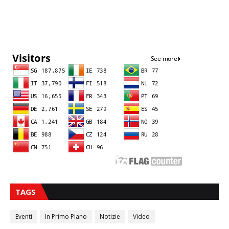
Sna
TAGS
Eventi
In Primo Piano
Notizie
Video