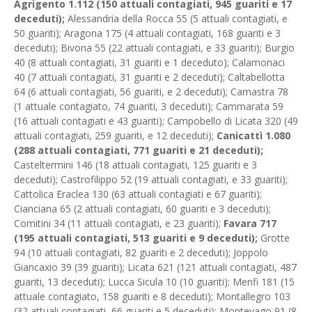
Agrigento 1.112 (150 attuali contagiati, 945 guariti e 17
deceduti);
Alessandria della Rocca 55 (5 attuali contagiati, e
50 guariti); Aragona 175 (4 attuali contagiati, 168 guariti e 3
deceduti); Bivona 55 (22 attuali contagiati, e 33 guariti); Burgio
40 (8 attuali contagiati, 31 guariti e 1 deceduto); Calamonaci
40 (7 attuali contagiati, 31 guariti e 2 deceduti); Caltabellotta
64 (6 attuali contagiati, 56 guariti, e 2 deceduti); Camastra 78
(1 attuale contagiato, 74 guariti, 3 deceduti); Cammarata 59
(16 attuali contagiati e 43 guariti); Campobello di Licata 320 (49
attuali contagiati, 259 guariti, e 12 deceduti);
Canicattì 1.080
(288 attuali contagiati, 771 guariti e 21 deceduti);
Casteltermini 146 (18 attuali contagiati, 125 guariti e 3
deceduti); Castrofilippo 52 (19 attuali contagiati, e 33 guariti);
Cattolica Eraclea 130 (63 attuali contagiati e 67 guariti);
Cianciana 65 (2 attuali contagiati, 60 guariti e 3 deceduti);
Comitini 34 (11 attuali contagiati, e 23 guariti);
Favara 717
(195 attuali contagiati, 513 guariti e 9 deceduti);
Grotte
94 (10 attuali contagiati, 82 guariti e 2 deceduti); Joppolo
Giancaxio 39 (39 guariti); Licata 621 (121 attuali contagiati, 487
guariti, 13 deceduti); Lucca Sicula 10 (10 guariti); Menfi 181 (15
attuale contagiato, 158 guariti e 8 deceduti); Montallegro 103
(32 attuali contagiati, 66 guariti e 5 deceduti); Montevago 91 (8