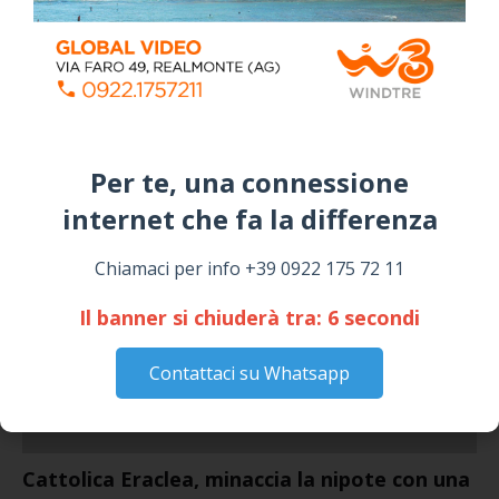
July 24, 2026
Siculiana, concerto del 1° Maggio 2026 in
Piazza Umberto I: arrivano I Cugini di
Campagna
April 14, 2026
I “TEPPISTI DEI SOGNI” IN CONCERTO A
Per te, una connessione
SICULIANA PER I FESTEGGIAMENTI DI SAN
GIUSEPPE
internet che fa la differenza​
March 16, 2026
Chiamaci per info +39 0922 175 72 11
NOTIZIE
Il banner si chiuderà tra:
5
secondi
Contattaci su Whatsapp
Cattolica Eraclea, minaccia la nipote con una