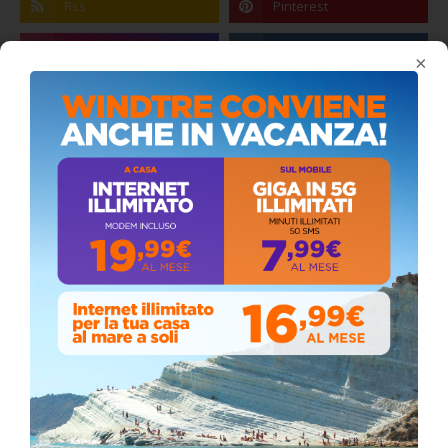
×
Coronavirus: messaggio del Sindaco Zambito
ai cittadini
Domenica, Novembre 22, 2020
Circolo della stampa, terzo appuntamento
con il giornalista Giacinto Pipitone
Martedì, Agosto 04, 2026
Elezioni a Siculiana, in testa candidato
sindaco Zambito
Lunedì, Ottobre 05, 2020
📅 ESTATE MEDITERRANEA 2026 – COMUNE DI
SICULIANA