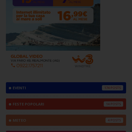
EVENTI
174
FESTE POPOLARI
14
METEO
4