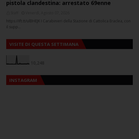
pistola clandestina: arrestato 69enne
Staff
Venerdì, Agosto 07, 2026
https://ift.tt/ulBHEJK I Carabinieri della Stazione di Cattolica Eraclea, con
il supp…
VISITE DI QUESTA SETTIMANA
10,248
INSTAGRAM