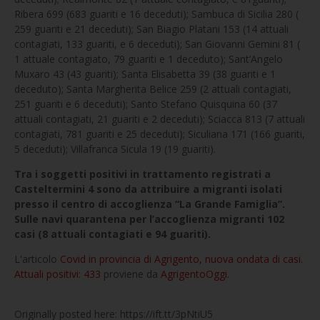
Ribera 699 (683 guariti e 16 deceduti); Sambuca di Sicilia 280 (
259 guariti e 21 deceduti); San Biagio Platani 153 (14 attuali
contagiati, 133 guariti, e 6 deceduti); San Giovanni Gemini 81 (
1 attuale contagiato, 79 guariti e 1 deceduto); Sant’Angelo
Muxaro 43 (43 guariti); Santa Elisabetta 39 (38 guariti e 1
deceduto); Santa Margherita Belice 259 (2 attuali contagiati,
251 guariti e 6 deceduti); Santo Stefano Quisquina 60 (37
attuali contagiati, 21 guariti e 2 deceduti); Sciacca 813 (7 attuali
contagiati, 781 guariti e 25 deceduti); Siculiana 171 (166 guariti,
5 deceduti); Villafranca Sicula 19 (19 guariti).
Tra i soggetti positivi in trattamento registrati a
Casteltermini 4 sono da attribuire a migranti isolati
presso il centro di accoglienza “La Grande Famiglia”.
Sulle navi quarantena per l’accoglienza migranti 102
casi (8 attuali contagiati e 94 guariti).
L'articolo
Covid in provincia di Agrigento, nuova ondata di casi.
Attuali positivi: 433
proviene da
AgrigentoOggi
.
Originally posted here: https://ift.tt/3pNtiU5