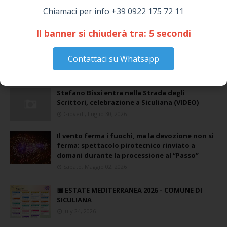
Chiamaci per info +39 0922 175 72 11
Il banner si chiuderà tra:
4
secondi
Coronavirus: messaggio del Sindaco Zambito
Contattaci su Whatsapp
ai cittadini
Domenica, Novembre 22, 2020
Stefano Bissi entra nella Strada degli
Scrittori, celebrazione a Siculiana (VIDEO)
Giovedì, Luglio 30, 2026
Il vento ferma i fuochi, ma la devozione non si
ferma: spettacolo pirotecnico rinviato a
domani durante la processione al “Passo”
Sabato, Maggio 02, 2026
📅 ESTATE MEDITERRANEA 2026 – COMUNE DI
SICULIANA
July 24, 2026