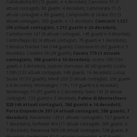
Caltabellotta 83 (79 guariti, e 4 deceduti); Camastra 95 (3
attuali contagiati, 88 guariti, 4 deceduti); Cammarata 71 (5
attuali contagiati e 66 guariti); Campobello di Licata 351 (3
attuali contagiati, 335 guariti, e 13 deceduti);
Canicattì 1.327
(90 attuali contagiati, 1.213 guariti e 24 deceduti);
Casteltermini 161 (9 attuali contagiati, 148 guariti e 4 deceduti);
Castrofilippo 82 (4 attuali contagiati, 79 guariti e 1 deceduto);
Cattolica Eraclea 144 (144 guariti); Cianciana 65 (62 guariti e 3
deceduti); Comitini 38 (38 guariti);
Favara 779 (1 attuale
contagiato, 768 guariti e 10 deceduti);
Grotte 108 (106
guariti e 2 deceduti); Joppolo Giancaxio 40 (40 guariti); Licata
1.089 (122 attuali contagiati, 948 guariti, 19 deceduti); Lucca
Sicula 10 (10 guariti); Menfi 269 (5 attuali contagiati, 256 guariti
e 8 deceduti); Montallegro 119 ( 113 guariti e 6 deceduti);
Montevago 97 (95 guariti e 2 deceduti); Naro 141 (5 attuali
contagiati, 133 guariti e 3 deceduti);
Palma di Montechiaro
828 (46 attuali contagiati, 768 guariti e 14 deceduti);
Porto Empedocle 397 (4 attuali contagiati, 386 guariti, 7
deceduti);
Racalmuto 129 (1 attuale contagiato, 127 guariti e
1 deceduto); Raffadali 404 (11 attuali contagiati, 386 guariti, e
7 deceduti); Ravanusa 584 (38 attuali contagiati, 538 guariti, 8
deceduti); Realmonte 82 (1 attuale contagiato, e 81guariti);