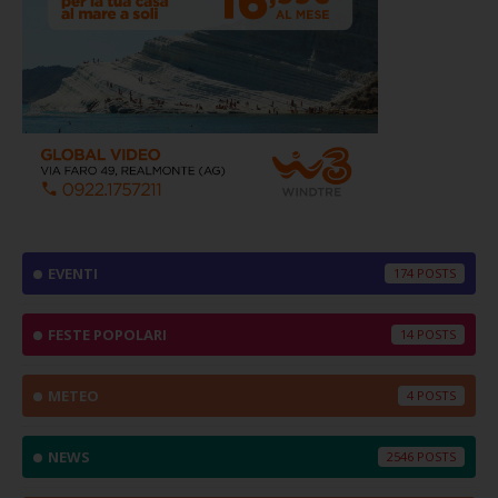
EVENTI
174
FESTE POPOLARI
14
METEO
4
NEWS
2546