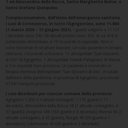
1 ad Alessandria della Rocca, Santa Margherita Belice, e
Santo Stefano Quisquina.
Complessivamente, dall’inizio dell’emergenza sanitaria,
i casi di Coronavirus, in tutto l’Agrigentino, sono 11.800
(1 marzo 2020 – 12 giugno 2021).
I guariti salgono a 11.121.
I deceduti sono 246. Gli attuali positivi sono 433, di cui 418 in
isolamento domiciliare, e 15 ricoverati in ospedale. Non ci
sono ricoverati in strutture lowcare. Un solo paziente in terapia
intensiva. I ricoverati si trovano: 11 all’ospedale “San Giovanni
di Dio” di Agrigento, 1 all’ospedale Fratelli Parlapiano di Ribera,
e 2 in ospedali fuori provincia. Un paziente è ricoverato in
terapia intensiva dell’ospedale “San Giovanni di Dio”. In totale
dall’inizio della pandemia, in provincia di Agrigento, processati
97.087 tamponi processati.
I casi distribuiti per ciascun comune della provincia:
Agrigento 1.206 (14 attuali contagiati, 1.175 guariti e 17
deceduti); Alessandria della Rocca 58 (1 attuale contagiato, e
57 guariti); Aragona 186 (183 guariti e 3 deceduti); Bivona 56 (1
attuale contagiato, e 55 guariti); Burgio 40 (39 guariti e 1
deceduto); Calamonaci 40 (38 guariti e 2 deceduti);