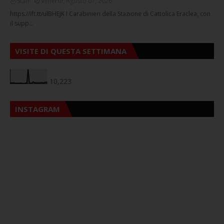
Staff
Venerdì, Agosto 07, 2026
https://ift.tt/ulBHEJK I Carabinieri della Stazione di Cattolica Eraclea, con
il supp…
VISITE DI QUESTA SETTIMANA
10,223
INSTAGRAM