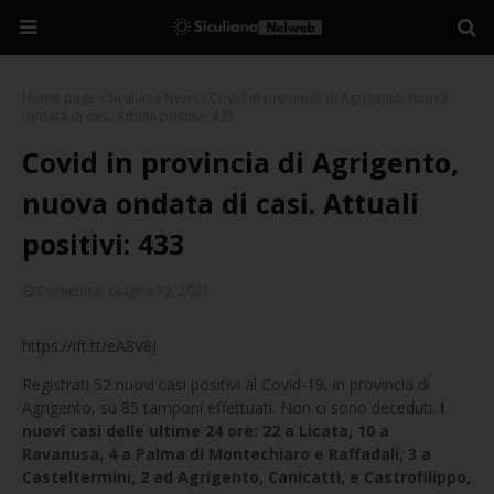
Home page
Siculiana News
Covid in provincia di Agrigento, nuova
ondata di casi. Attuali positivi: 433
Covid in provincia di Agrigento,
nuova ondata di casi. Attuali
positivi: 433
Domenica, Giugno 13, 2021
https://ift.tt/eA8V8J
Registrati 52 nuovi casi positivi al Covid-19, in provincia di
Agrigento, su 85 tamponi effettuati. Non ci sono deceduti.
I
nuovi casi delle ultime 24 ore: 22 a Licata, 10 a
Ravanusa, 4 a Palma di Montechiaro e Raffadali, 3 a
Casteltermini, 2 ad Agrigento, Canicattì, e Castrofilippo,