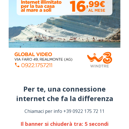
ALMANACCO DEL GIORNO
Per te, una connessione
internet che fa la differenza​
Chiamaci per info +39 0922 175 72 11
Coronavirus: messaggio del Sindaco Zambito
Il banner si chiuderà tra:
4
secondi
ai cittadini