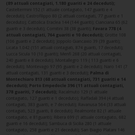
(89 attuali contagiati, 1.180 guariti e 24 deceduti);
Casteltermini 152 (1 attuale contagiato, 147 guariti e 4
deceduti); Castrofilippo 80 (2 attuali contagiati, 77 guariti e 1
deceduto); Cattolica Eraclea 144 (144 guariti); Cianciana 65 (62
guariti e 3 deceduti); Comitini 38 (38 guariti);
Favara 778 (4
attuali contagiati, 764 guariti e 10 deceduti);
Grotte 108
(106 guariti e 2 deceduti); Joppolo Giancaxio 39 (39 guariti);
Licata 1.042 (151 attuali contagiati, 874 guariti, 17 deceduti);
Lucca Sicula 10 (10 guariti); Menfi 268 (20 attuali contagiati,
240 guariti e 8 deceduti); Montallegro 119 ( 113 guariti e 6
deceduti); Montevago 97 (95 guariti e 2 deceduti); Naro 141 (7
attuali contagiati, 131 guariti e 3 deceduti);
Palma di
Montechiaro 813 (68 attuali contagiati, 731 guariti e 14
deceduti); Porto Empedocle 396 (11 attuali contagiati,
378 guariti, 7 deceduti);
Racalmuto 129 (1 attuale
contagiato, 127 guariti e 1 deceduto); Raffadali 394 (4 attuali
contagiati, 383 guariti, e 7 deceduti); Ravanusa 564 (33 attuali
contagiati, 523 guariti, 8 deceduti); Realmonte 82 (1 attuale
contagiato, e 81guariti); Ribera 699 (1 attuale contagiato, 682
guariti e 16 deceduti); Sambuca di Sicilia 280 (1 attuale
contagiato, 258 guariti e 21 deceduti); San Biagio Platani 146