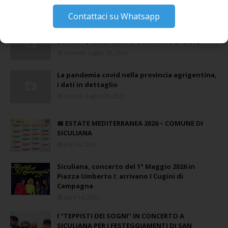
Domenica, Novembre 22, 2020
Contattaci su Whatsapp
Stefano Bissi entra nella Strada degli
Scrittori, celebrazione a Siculiana (VIDEO)
Giovedì, Luglio 30, 2026
La pandemia covid nella provincia agrigentina,
i dati in dettaglio
Lunedì, Luglio 05, 2021
📅 ESTATE MEDITERRANEA 2026 – COMUNE DI
SICULIANA
July 24, 2026
Siculiana, concerto del 1° Maggio 2026 in
Piazza Umberto I: arrivano I Cugini di
Campagna
April 14, 2026
I “TEPPISTI DEI SOGNI” IN CONCERTO A
SICULIANA PER I FESTEGGIAMENTI DI SAN