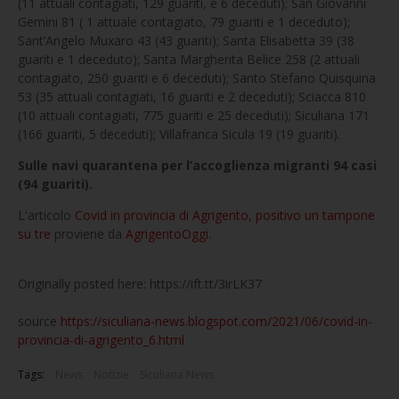
(11 attuali contagiati, 129 guariti, e 6 deceduti); San Giovanni
Gemini 81 ( 1 attuale contagiato, 79 guariti e 1 deceduto);
Sant’Angelo Muxaro 43 (43 guariti); Santa Elisabetta 39 (38
guariti e 1 deceduto); Santa Margherita Belice 258 (2 attuali
contagiato, 250 guariti e 6 deceduti); Santo Stefano Quisquina
53 (35 attuali contagiati, 16 guariti e 2 deceduti); Sciacca 810
(10 attuali contagiati, 775 guariti e 25 deceduti); Siculiana 171
(166 guariti, 5 deceduti); Villafranca Sicula 19 (19 guariti).
Sulle navi quarantena per l’accoglienza migranti 94 casi
(94 guariti).
L'articolo
Covid in provincia di Agrigento, positivo un tampone
su tre
proviene da
AgrigentoOggi
.
Originally posted here: https://ift.tt/3irLK37
source
https://siculiana-news.blogspot.com/2021/06/covid-in-
provincia-di-agrigento_6.html
Tags:
News
Notizie
Siculiana News