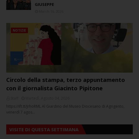
GIUSEPPE
March 16, 2026
NOTIZIE
Circolo della stampa, terzo appuntamento
con il giornalista Giacinto Pipitone
Staff
Martedì, Agosto 04, 2026
https://ift.tt/JrhoRML Al Giardino del Museo Diocesano di Agrigento,
venerdì 7 agos…
VISITE DI QUESTA SETTIMANA