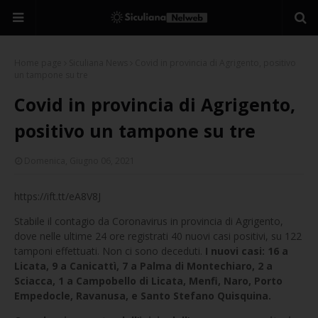
Home page
Siculiana News
Covid in provincia di Agrigento, positivo
un tampone su tre
Covid in provincia di Agrigento,
positivo un tampone su tre
Domenica, Giugno 06, 2021
https://ift.tt/eA8V8J
Stabile il contagio da Coronavirus in provincia di Agrigento,
dove nelle ultime 24 ore registrati 40 nuovi casi positivi, su 122
tamponi effettuati. Non ci sono deceduti.
I nuovi casi: 16 a
Licata, 9 a Canicattì, 7 a Palma di Montechiaro, 2 a
Sciacca, 1 a Campobello di Licata, Menfi, Naro, Porto
Empedocle, Ravanusa, e Santo Stefano Quisquina.