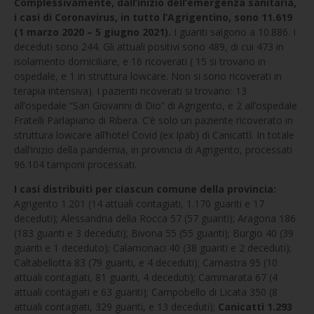
Complessivamente, dall’inizio dell’emergenza sanitaria,
i casi di Coronavirus, in tutto l’Agrigentino, sono 11.619
(1 marzo 2020 – 5 giugno 2021).
I guariti salgono a 10.886. I
deceduti sono 244. Gli attuali positivi sono 489, di cui 473 in
isolamento domiciliare, e 16 ricoverati ( 15 si trovano in
ospedale, e 1 in struttura lowcare. Non si sono ricoverati in
terapia intensiva). I pazienti ricoverati si trovano: 13
all’ospedale “San Giovanni di Dio” di Agrigento, e 2 all’ospedale
Fratelli Parlapiano di Ribera. C’è solo un paziente ricoverato in
struttura lowcare all’hotel Covid (ex Ipab) di Canicattì. In totale
dall’inizio della pandemia, in provincia di Agrigento, processati
96.104 tamponi processati.
I casi distribuiti per ciascun comune della provincia:
Agrigento 1.201 (14 attuali contagiati, 1.170 guariti e 17
deceduti); Alessandria della Rocca 57 (57 guariti); Aragona 186
(183 guariti e 3 deceduti); Bivona 55 (55 guariti); Burgio 40 (39
guariti e 1 deceduto); Calamonaci 40 (38 guariti e 2 deceduti);
Caltabellotta 83 (79 guariti, e 4 deceduti); Camastra 95 (10
attuali contagiati, 81 guariti, 4 deceduti); Cammarata 67 (4
attuali contagiati e 63 guariti); Campobello di Licata 350 (8
attuali contagiati, 329 guariti, e 13 deceduti);
Canicattì 1.293