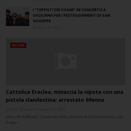
I “TEPPISTI DEI SOGNI” IN CONCERTO A
SICULIANA PER I FESTEGGIAMENTI DI SAN
GIUSEPPE
March 16, 2026
NOTIZIE
Cattolica Eraclea, minaccia la nipote con una
pistola clandestina: arrestato 69enne
Staff
Venerdì, Agosto 07, 2026
https://ift.tt/ulBHEJK I Carabinieri della Stazione di Cattolica Eraclea, con
il supp…