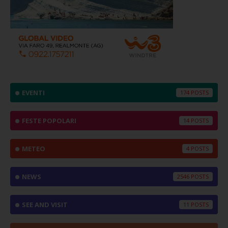
EVENTI
174
FESTE POPOLARI
14
METEO
4
NEWS
2546
SEE AND VISIT
11