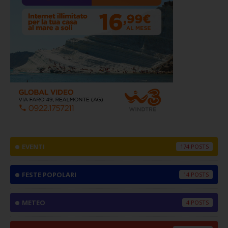
EVENTI
174
FESTE POPOLARI
14
METEO
4