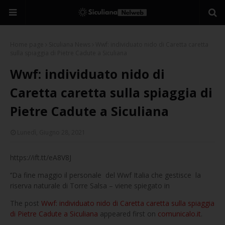
Home page
Siculiana News
Wwf: individuato nido di Caretta caretta
sulla spiaggia di Pietre Cadute a Siculiana
Wwf: individuato nido di
Caretta caretta sulla spiaggia di
Pietre Cadute a Siculiana
Lunedì, Giugno 28, 2021
https://ift.tt/eA8V8J
‘’Da fine maggio il personale del Wwf Italia che gestisce la
riserva naturale di Torre Salsa – viene spiegato in
The post
Wwf: individuato nido di Caretta caretta sulla spiaggia
di Pietre Cadute a Siculiana
appeared first on
comunicalo.it
.