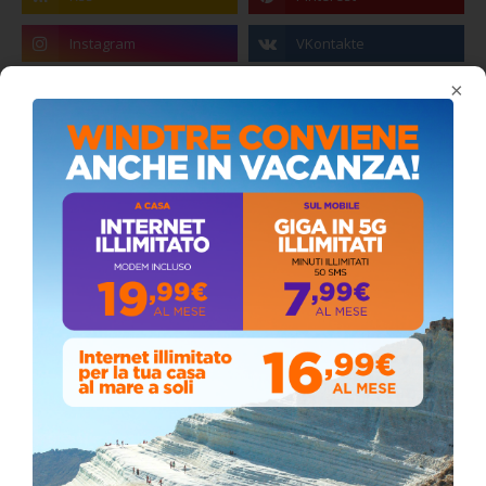
×
Coronavirus: messaggio del Sindaco Zambito
ai cittadini
Domenica, Novembre 22, 2020
Circolo della stampa, terzo appuntamento
con il giornalista Giacinto Pipitone
Martedì, Agosto 04, 2026
📅 ESTATE MEDITERRANEA 2026 – COMUNE DI
SICULIANA
Venerdì, Luglio 24, 2026
📅 ESTATE MEDITERRANEA 2026 – COMUNE DI
SICULIANA
July 24, 2026