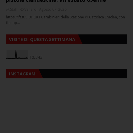
Staff
Venerdì, Agosto 07, 2026
https://ift.tt/ulBHEJK I Carabinieri della Stazione di Cattolica Eraclea, con
il supp…
VISITE DI QUESTA SETTIMANA
10,343
INSTAGRAM