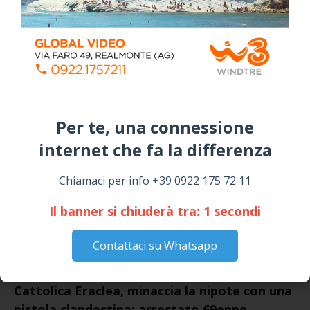
Siculiana, concerto del 1° Maggio 2026 in
Piazza Umberto I: arrivano I Cugini di
Campagna
April 14, 2026
I “TEPPISTI DEI SOGNI” IN CONCERTO A
SICULIANA PER I FESTEGGIAMENTI DI SAN
Per te, una connessione
GIUSEPPE
March 16, 2026
internet che fa la differenza​
Chiamaci per info +39 0922 175 72 11
NOTIZIE
Il banner si chiuderà tra:
1
secondi
Contattaci su Whatsapp
Cattolica Eraclea, minaccia la nipote con una
pistola clandestina: arrestato 69enne