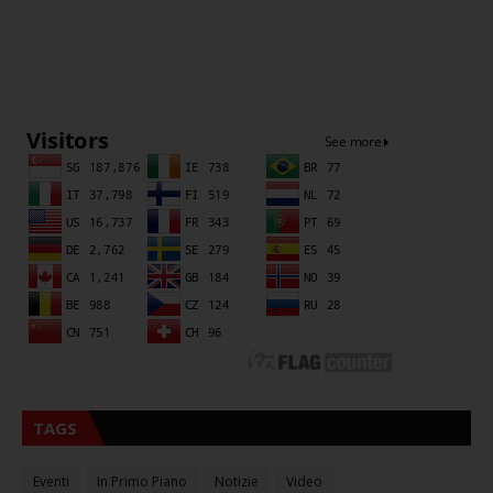
Sna
TAGS
Eventi
In Primo Piano
Notizie
Video