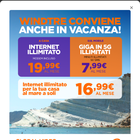
Coronavirus: messaggio del Sindaco Zambito
×
ai cittadini
Domenica, Novembre 22, 2020
Circolo della stampa, terzo appuntamento
con il giornalista Giacinto Pipitone
Martedì, Agosto 04, 2026
Elezioni a Siculiana, in testa candidato
sindaco Zambito
Lunedì, Ottobre 05, 2020
📅 ESTATE MEDITERRANEA 2026 – COMUNE DI
SICULIANA
July 24, 2026
Siculiana, concerto del 1° Maggio 2026 in
Piazza Umberto I: arrivano I Cugini di
Campagna
April 14, 2026