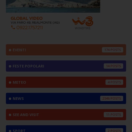
EVENTI
174
FESTE POPOLARI
14
METEO
4
NEWS
2546
SEE AND VISIT
11
SPORT
2