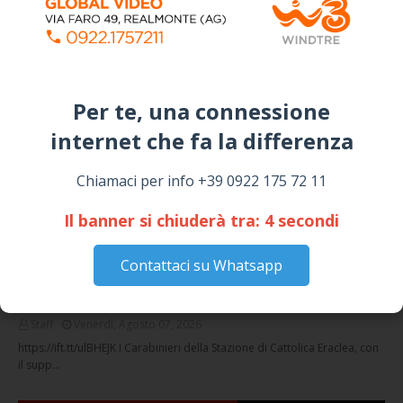
I “TEPPISTI DEI SOGNI” IN CONCERTO A
SICULIANA PER I FESTEGGIAMENTI DI SAN
GIUSEPPE
March 16, 2026
Per te, una connessione
NOTIZIE
internet che fa la differenza​
Chiamaci per info +39 0922 175 72 11
Il banner si chiuderà tra:
3
secondi
Contattaci su Whatsapp
Cattolica Eraclea, minaccia la nipote con una
pistola clandestina: arrestato 69enne
Staff
Venerdì, Agosto 07, 2026
https://ift.tt/ulBHEJK I Carabinieri della Stazione di Cattolica Eraclea, con
il supp…