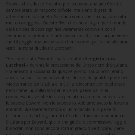
Sikania, che adesso è centro per la quarantena anti Covid, è
sempre stato un rapporto difficile, ma pieno di gesti di
attenzione e solidarietà. Siculiana credo che sia una comunità
molto coraggiosa. Questo film, che andrà in giro per il mondo,
darà un’idea di cosa significa veramente convivere con il
fenomeno migratorio. E’ un’esperienza difficile in cui può venire
fuori il peggio, ma anche tanto bene come quello che abbiamo
visto, la storia di Edward Zorobah”.
“Ho conosciuto Edward – ha raccontato il
regista Luca
Lucchesi
– durante la processione del Cristo nero di Siculiana.
Era arrivato a Siculiana da qualche giorno. I suoi occhi erano
ancora sospesi su un orizzonte di dolore, da qualche parte nel
Mediterraneo tra la Libia e la Sicilia. L’incontro con quel cristo
nero come lui, sollevato per le vie del paese dai miei
compaesani, avrebbe iniziato per lui un cammino nuovo. Non
lo sapeva Edward. Non lo sapevo io. Abbiamo avuto la fortuna
entrambi di essere testimoni di un miracolo. E in parte di
esserne stati anche gli artefici. Con la cittadinanza onoraria di
Siculiana per Edward, quello che giudici e commissioni, leggi e
burocrati, non sono ancora stati in grado di certificare, viene
una volta e per tutte proclamato da un’intera comunità di