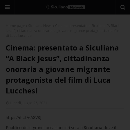
Home page
Siculiana News
Cinema: presentato a Siculiana “A Black
Jesus”, cittadinanza onoraria a giovane migrante protagonista del film
di Luca Lucchesi
Cinema: presentato a Siculiana
“A Black Jesus”, cittadinanza
onoraria a giovane migrante
protagonista del film di Luca
Lucchesi
Lunedì, Luglio 26, 2021
https://ift.tt/eA8V8J
Pubblico delle grandi occasioni ieri sera a
Siculiana
dove
il