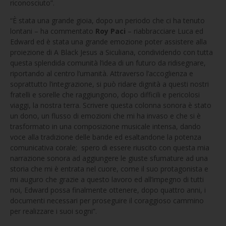
riconosciuto”.
“È stata una grande gioia, dopo un periodo che ci ha tenuto
lontani – ha commentato
Roy Paci
– riabbracciare Luca ed
Edward ed è stata una grande emozione poter assistere alla
proiezione di A Black Jesus a Siculiana, condividendo con tutta
questa splendida comunità l’idea di un futuro da ridisegnare,
riportando al centro l’umanità. Attraverso l’accoglienza e
soprattutto l’integrazione, si può ridare dignità a questi nostri
fratelli e sorelle che raggiungono, dopo difficili e pericolosi
viaggi, la nostra terra. Scrivere questa colonna sonora è stato
un dono, un flusso di emozioni che mi ha invaso e che si è
trasformato in una composizione musicale intensa, dando
voce alla tradizione delle bande ed esaltandone la potenza
comunicativa corale; spero di essere riuscito con questa mia
narrazione sonora ad aggiungere le giuste sfumature ad una
storia che mi è entrata nel cuore, come il suo protagonista e
mi auguro che grazie a questo lavoro ed all’impegno di tutti
noi, Edward possa finalmente ottenere, dopo quattro anni, i
documenti necessari per proseguire il coraggioso cammino
per realizzare i suoi sogni”.