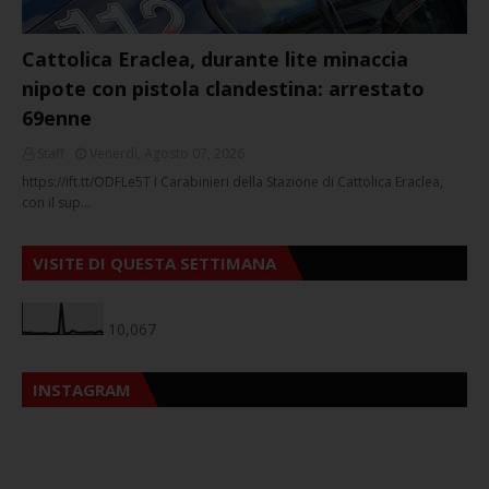
Cattolica Eraclea, durante lite minaccia
nipote con pistola clandestina: arrestato
69enne
Staff
Venerdì, Agosto 07, 2026
https://ift.tt/ODFLe5T I Carabinieri della Stazione di Cattolica Eraclea,
con il sup…
VISITE DI QUESTA SETTIMANA
10,067
INSTAGRAM