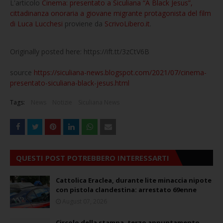
L'articolo
Cinema: presentato a Siculiana “A Black Jesus”,
cittadinanza onoraria a giovane migrante protagonista del film
di Luca Lucchesi
proviene da
ScrivoLibero.it
.
Originally posted here: https://ift.tt/3zCtV6B
source
https://siculiana-news.blogspot.com/2021/07/cinema-
presentato-siculiana-black-jesus.html
Tags:
News
Notizie
Siculiana News
QUESTI POST POTREBBERO INTERESSARTI
Cattolica Eraclea, durante lite minaccia nipote
con pistola clandestina: arrestato 69enne
August 07, 2026
Circolo della stampa, terzo appuntamento