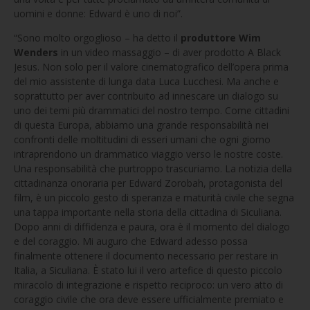
uomini e donne: Edward è uno di noi”.
“Sono molto orgoglioso – ha detto il
produttore Wim
Wenders
in un video massaggio – di aver prodotto A Black
Jesus. Non solo per il valore cinematografico dell’opera prima
del mio assistente di lunga data Luca Lucchesi. Ma anche e
soprattutto per aver contribuito ad innescare un dialogo su
uno dei temi più drammatici del nostro tempo. Come cittadini
di questa Europa, abbiamo una grande responsabilità nei
confronti delle moltitudini di esseri umani che ogni giorno
intraprendono un drammatico viaggio verso le nostre coste.
Una responsabilità che purtroppo trascuriamo. La notizia della
cittadinanza onoraria per Edward Zorobah, protagonista del
film, è un piccolo gesto di speranza e maturità civile che segna
una tappa importante nella storia della cittadina di Siculiana.
Dopo anni di diffidenza e paura, ora è il momento del dialogo
e del coraggio. Mi auguro che Edward adesso possa
finalmente ottenere il documento necessario per restare in
Italia, a Siculiana. È stato lui il vero artefice di questo piccolo
miracolo di integrazione e rispetto reciproco: un vero atto di
coraggio civile che ora deve essere ufficialmente premiato e