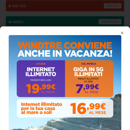
METEO
4
NEWS
2545
×
SEE AND VISIT
11
SPORT
2
VIDEO
138
VIDEO CONSIGLIO COMUNALE
74
SEGUICI SU FACEBOOK