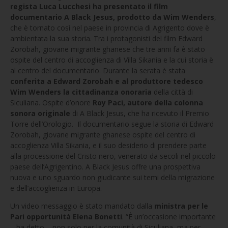
regista Luca Lucchesi ha presentato il film
documentario A Black Jesus, prodotto da Wim Wenders
,
che è tornato così nel paese in provincia di Agrigento dove è
ambientata la sua storia. Tra i protagonisti del film Edward
Zorobah, giovane migrante ghanese che tre anni fa è stato
ospite del centro di accoglienza di Villa Sikania e la cui storia è
al centro del documentario. Durante la serata è stata
conferita a Edward Zorobah e al produttore tedesco
Wim Wenders la cittadinanza onoraria
della città di
Siculiana. Ospite d’onore
Roy Paci, autore della colonna
sonora originale
di A Black Jesus, che ha ricevuto il Premio
Torre dell’Orologio. Il documentario segue la storia di Edward
Zorobah, giovane migrante ghanese ospite del centro di
accoglienza Villa Sikania, e il suo desiderio di prendere parte
alla processione del Cristo nero, venerato da secoli nel piccolo
paese dell’Agrigentino. A Black Jesus offre una prospettiva
nuova e uno sguardo non giudicante sui temi della migrazione
e dell’accoglienza in Europa.
Un video messaggio è stato mandato dalla
ministra per le
Pari opportunità Elena Bonetti
. “È un’occasione importante
– ha detto – non solo per la comunità di Siculiana, ma per