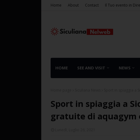
Home
About
Contact
Il Tuo evento in Dir
HOME
SEE AND VISIT
NEWS
Home page
Siculiana News
Sport in spiaggia a 
Sport in spiaggia a Si
gratuite di aquagym
Lunedì, Luglio 26, 2021