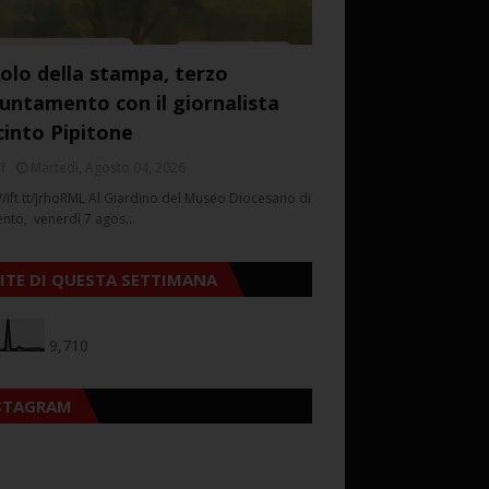
colo della stampa, terzo
untamento con il giornalista
cinto Pipitone
f
Martedì, Agosto 04, 2026
//ift.tt/JrhoRML Al Giardino del Museo Diocesano di
ento, venerdì 7 agos…
SITE DI QUESTA SETTIMANA
9,710
STAGRAM