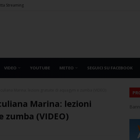
etta Streaming
VIDEO
YOUTUBE
METEO
SEGUICI SU FACEBOOK
Siculiana Marina: lezioni gratuite di aquagym e zumba (VIDEO)
PR
culiana Marina: lezioni
Bann
 e zumba (VIDEO)