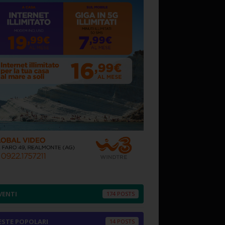
VENTI
174
ESTE POPOLARI
14