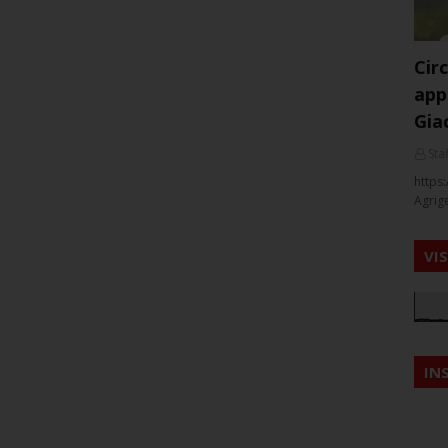
Cir
app
Gia
Staf
https:
Agrig
VI
IN