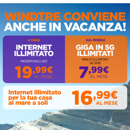
IS
AL