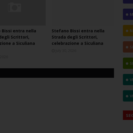
M
 Bissi entra nella
Stefano Bissi entra nella
N
egli Scrittori,
Strada degli Scrittori,
zione a Siculiana
celebrazione a Siculiana
S
July 30, 2026
, 2026
S
V
V
SE