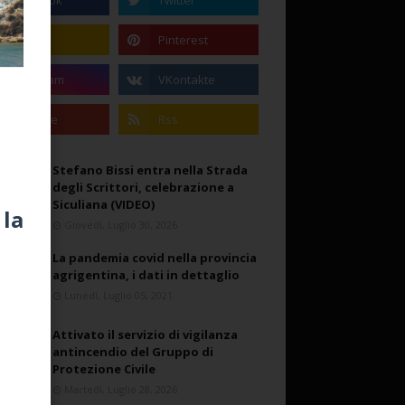
Stefano Bissi entra nella Strada
degli Scrittori, celebrazione a
Siculiana (VIDEO)
 la
Giovedì, Luglio 30, 2026
La pandemia covid nella provincia
agrigentina, i dati in dettaglio
Lunedì, Luglio 05, 2021
Attivato il servizio di vigilanza
antincendio del Gruppo di
Protezione Civile
Martedì, Luglio 28, 2026