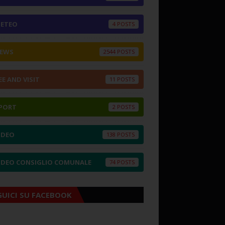
ETEO
4
EWS
2544
EE AND VISIT
11
PORT
2
IDEO
138
IDEO CONSIGLIO COMUNALE
74
GUICI SU FACEBOOK