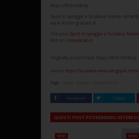
https://ift.tt/eA8V8J
Sport in spiaggia a Siculiana Marina nell’ambi
via le lezioni gratuite di
The post
Sport in spiaggia a Siculiana Mari
first on
comunicalo.it
.
Originally posted here: https://ift.tt/36YBicp
source
https://siculiana-news.blogspot.com/
Tags:
News
Notizie
Siculiana News
Facebook
Twitter
QUESTI POST POTREBBERO INTERESS
NEWS
NEWS