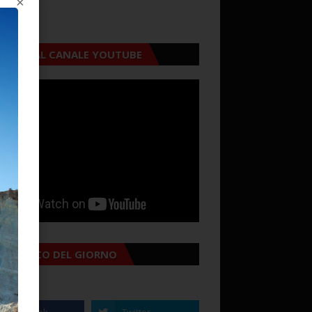
×
CRIVITI AL CANALE YOUTUBE
MANACCO DEL GIORNO