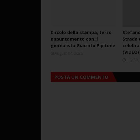
Circolo della stampa, terzo
Stefano
appuntamento con il
Strada d
giornalista Giacinto Pipitone
celebra
(VIDEO)
August 04, 2026
July 30
POSTA UN COMMENTO