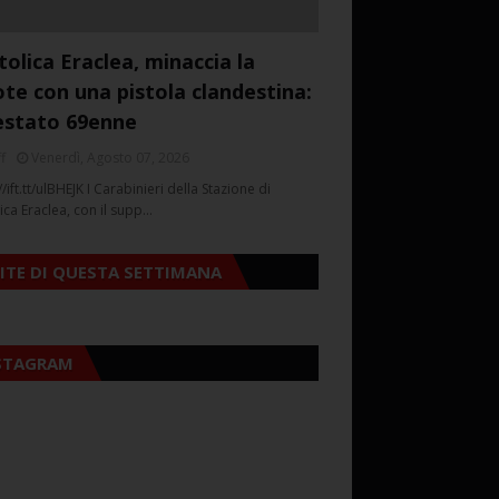
tolica Eraclea, minaccia la
ote con una pistola clandestina:
estato 69enne
f
Venerdì, Agosto 07, 2026
//ift.tt/ulBHEJK I Carabinieri della Stazione di
ica Eraclea, con il supp…
SITE DI QUESTA SETTIMANA
STAGRAM