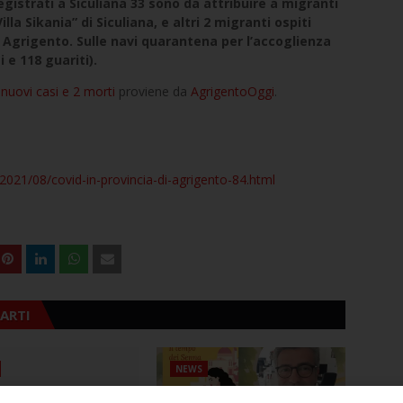
egistrati a Siculiana 33 sono da attribuire a migranti
illa Sikania” di Siculiana, e altri 2 migranti ospiti
i Agrigento. Sulle navi quarantena per l’accoglienza
i e 118 guariti).
 nuovi casi e 2 morti
proviene da
AgrigentoOggi
.
2021/08/covid-in-provincia-di-agrigento-84.html
ARTI
NEWS