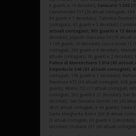
e guariti, e 14 deceduti);
Canicattì 1.502 (1
Casteltermini 197 (28 attuali contagiati, 164 
84 guariti e 1 deceduto); Cattolica Eraclea146
contagiato, 62 guariti e 3 deceduti); Comitini
attuali contagiati, 933 guariti e 12 dece
deceduti); Joppolo Giancaxio 54 (10 attuali co
1.168 guariti, 20 deceduti); Lucca Sicula 12 (
contagiati, 266 guariti e 8 deceduti); Montal
attuale contagiato, 96 guariti e 2 deceduti); 
Palma di Montechiaro 1.014 (63 attuali c
Empedocle 546 (81 attuali contagiati, 45
contagiati, 130 guariti e 1 deceduto); Raffada
Ravanusa 672 (34 attuali contagiati, 628 guar
guariti); Ribera 722 (17 attuali contagiati, 68
contagiati, 262 guariti e 21 deceduti); San Bia
deceduti); San Giovanni Gemini 141 (43 attua
48 (5 attuali contagiati, e 43 guariti); Santa 
Santa Margherita Belice 268 (9 attuali conta
(5 attuali contagiati, 63 guariti e 2 deceduti)
deceduti); Siculiana 231 (43 attuali contagiati,