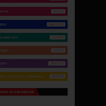
ETEO
4
EWS
2546
EE AND VISIT
11
PORT
2
IDEO
138
IDEO CONSIGLIO COMUNALE
74
GUICI SU FACEBOOK