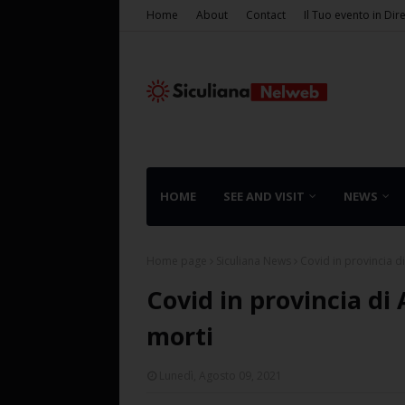
Home
About
Contact
Il Tuo evento in Dir
HOME
SEE AND VISIT
NEWS
Home page
Siculiana News
Covid in provincia di
Covid in provincia di 
morti
Lunedì, Agosto 09, 2021