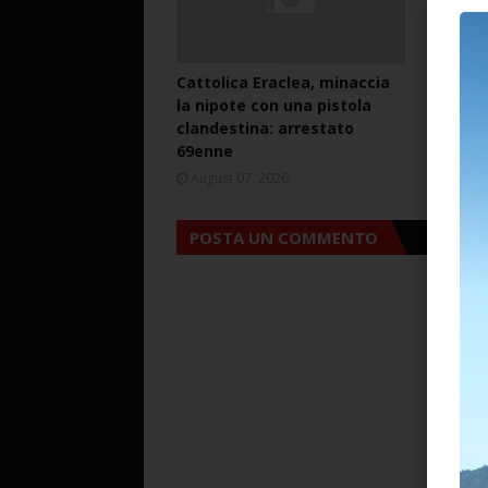
Cattolica Eraclea, minaccia
Cattoli
la nipote con una pistola
lite mi
clandestina: arrestato
pistola
69enne
arresta
August 07, 2026
August 
POSTA UN COMMENTO