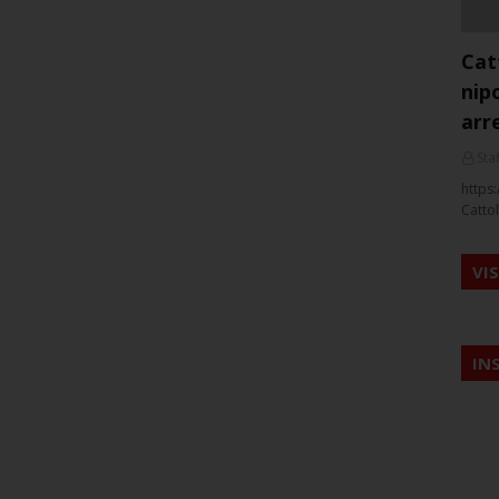
Cat
nip
arr
Staf
https:
Cattol
VI
IN