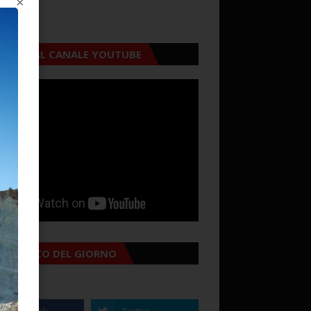
×
CRIVITI AL CANALE YOUTUBE
MANACCO DEL GIORNO