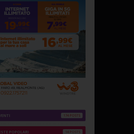
VENTI
174
ESTE POPOLARI
14