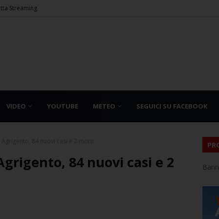
etta Streaming
VIDEO
YOUTUBE
METEO
SEGUICI SU FACEBOOK
 Agrigento, 84 nuovi casi e 2 morti
PR
Agrigento, 84 nuovi casi e 2
Bann