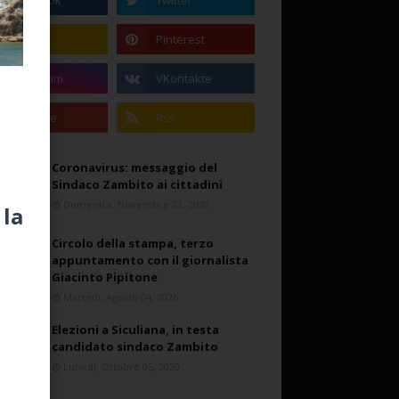
Coronavirus: messaggio del
Sindaco Zambito ai cittadini
Domenica, Novembre 22, 2020
 la
Circolo della stampa, terzo
appuntamento con il giornalista
Giacinto Pipitone
Martedì, Agosto 04, 2026
Elezioni a Siculiana, in testa
candidato sindaco Zambito
Lunedì, Ottobre 05, 2020