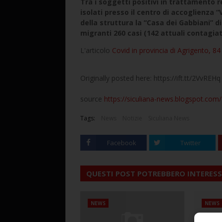
Tra i soggetti positivi in trattamento r
isolati presso il centro di accoglienza “V
della struttura la “Casa dei Gabbiani” d
migranti 260 casi (142 attuali contagiat
L'articolo
Covid in provincia di Agrigento, 84
Originally posted here: https://ift.tt/2VvREHq
source
https://siculiana-news.blogspot.com/
Tags:
News
Notizie
Siculiana News
Facebook
Twitter
QUESTI POST POTREBBERO INTERESS
NEWS
NEWS