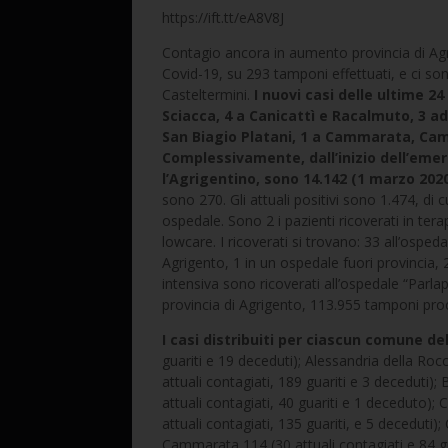
https://ift.tt/eA8V8J
Contagio ancora in aumento provincia di Agri
Covid-19, su 293 tamponi effettuati, e ci so
Casteltermini.
I nuovi casi delle ultime 24
Sciacca, 4 a Canicattì e Racalmuto, 3 a
San Biagio Platani, 1 a Cammarata, Campo
Complessivamente, dall’inizio dell’emerg
l’Agrigentino, sono 14.142 (1 marzo 2020
sono 270. Gli attuali positivi sono 1.474, di c
ospedale. Sono 2 i pazienti ricoverati in terap
lowcare. I ricoverati si trovano: 33 all’ospeda
Agrigento, 1 in un ospedale fuori provincia, 2
intensiva sono ricoverati all’ospedale “Parlapi
provincia di Agrigento, 113.955 tamponi proc
I casi distribuiti per ciascun comune del
guariti e 19 deceduti); Alessandria della Rocc
attuali contagiati, 189 guariti e 3 deceduti); 
attuali contagiati, 40 guariti e 1 deceduto); 
attuali contagiati, 135 guariti, e 5 deceduti);
Cammarata 114 (30 attuali contagiati e 84 gu