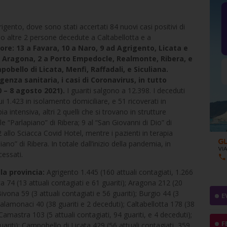
gento, dove sono stati accertati 84 nuovi casi positivi di
no altre 2 persone decedute a Caltabellotta e a
 ore: 13 a Favara, 10 a Naro, 9 ad Agrigento, Licata e
d Aragona, 2 a Porto Empedocle, Realmonte, Ribera, e
bello di Licata, Menfi, Raffadali, e Siculiana.
enza sanitaria, i casi di Coronavirus, in tutto
 – 8 agosto 2021).
I guariti salgono a 12.398. I deceduti
ui 1.423 in isolamento domiciliare, e 51 ricoverati in
ia intensiva, altri 2 quelli che si trovano in strutture
le “Parlapiano” di Ribera; 9 al “San Giovanni di Dio” di
 allo Sciacca Covid Hotel, mentre i pazienti in terapia
ano” di Ribera. In totale dall’inizio della pandemia, in
essati.
la provincia:
Agrigento 1.445 (160 attuali contagiati, 1.266
a 74 (13 attuali contagiati e 61 guariti); Aragona 212 (20
Bivona 59 (3 attuali contagiati e 56 guariti); Burgio 44 (3
E
Calamonaci 40 (38 guariti e 2 deceduti); Caltabellotta 178 (38
 Camastra 103 (5 attuali contagiati, 94 guariti, e 4 deceduti);
F
ariti); Campobello di Licata 429 (56 attuali contagiati, 359