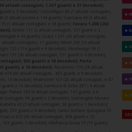
38 attuali contagiati, 1.337 guariti e 27 deceduti);
guariti e 5 deceduti); Castrofilippo 86 (1 attuale contagiato,
M
 (2 attuali positivi e 144 guariti); Cianciana 66 (1 attuale
 39 (1 attuale contagiato e 38 guariti);
Favara 1.208 (263
duti);
Grotte 111 (2 attuali contagiati, 107 guariti e 2
N
ntagiati e 44 guariti); Licata 1.231 (43 attuali contagiati,
1 attuale contagiato, 11 guariti); Menfi 290 (16 attuali
S
legro 120 ( 114 guariti e 6 deceduti); Montevago 99 (1
Naro 191 (36 attuali contagiati, 151 guariti e 4 deceduti);
ontagiati, 933 guariti e 18 deceduti); Porto
S
5 guariti, e 10 deceduti);
Racalmuto 159 (28 attuali
li 474 (60 attuali contagiati, 405 guariti, e 9 deceduti);
V
iti, 10 deceduti); Realmonte 107 (20 attuali contagiati, e 87
9 guariti e 16 deceduti); Sambuca di Sicilia 287 ( 4 attuali
gio Platani 159 (6 attuali contagiati, 147 guariti, e 6
V
li contagiati, 96 guariti e 2 deceduti); Sant’Angelo Muxaro
Elisabetta 42 (3 attuali contagiati, 38 guariti e 1 deceduto);
giati, 253 guariti e 6 deceduti); Santo Stefano Quisquina 70
SE
; Sciacca 873 (40 attuali contagiati, 808 guariti e 25
 183 guariti, 5 deceduti); Villafranca Sicula 19 (19 guariti).