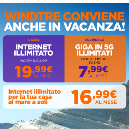
ca Eraclea, durante
Circolo della stampa, terzo
IS
naccia nipote con
appuntamento con il
 clandestina:
giornalista Giacinto Pipitone
to 69enne
August 04, 2026
07, 2026
AL