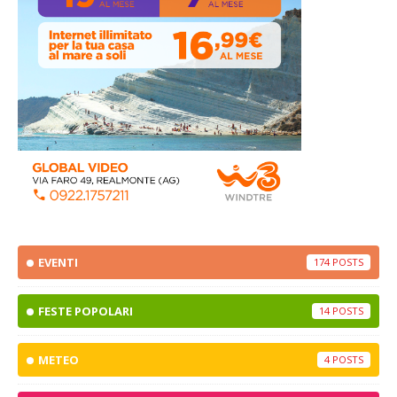
EVENTI
174
FESTE POPOLARI
14
METEO
4