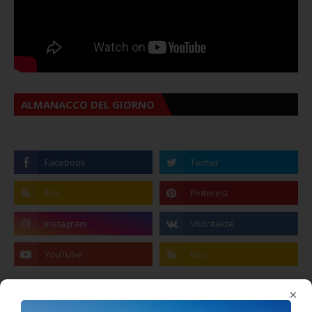
ALMANACCO DEL GIORNO
Coronavirus: messaggio del Sindaco Zambito
×
ai cittadini