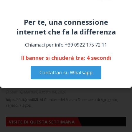
GIUSEPPE
March 16, 2026
Per te, una connessione
NOTIZIE
internet che fa la differenza​
Chiamaci per info +39 0922 175 72 11
Il banner si chiuderà tra:
3
secondi
Contattaci su Whatsapp
Circolo della stampa, terzo appuntamento
con il giornalista Giacinto Pipitone
Staff
Martedì, Agosto 04, 2026
https://ift.tt/JrhoRML Al Giardino del Museo Diocesano di Agrigento,
venerdì 7 agos…
VISITE DI QUESTA SETTIMANA