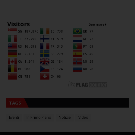
Sna
TAGS
Eventi
In Primo Piano
Notizie
Video