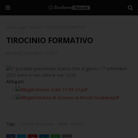
Home page
Notizie
TIROCINIO FORMATIVO
TIROCINIO FORMATIVO
Lunedì, Settembre 13, 2021
E' possibile presentare istanza fino al giorno 17 settembre
2021 entro e non oltre le ore 12.00.
Allegati
Avviso scad. 17-09-21.pdf
istanza-di-accesso-ai-tirocini Siculiana.pdf
Tags:
Comune di Siculiana
News
Notizie