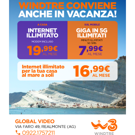
Domenica, Novembre 22, 2020
Stefano Bissi entra nella Strada degli
Scrittori, celebrazione a Siculiana (VIDEO)
Giovedì, Luglio 30, 2026
La pandemia covid nella provincia agrigentina,
i dati in dettaglio
Lunedì, Luglio 05, 2021
📅 ESTATE MEDITERRANEA 2026 – COMUNE DI
SICULIANA
July 24, 2026
Siculiana, concerto del 1° Maggio 2026 in
Piazza Umberto I: arrivano I Cugini di
Campagna
April 14, 2026
I “TEPPISTI DEI SOGNI” IN CONCERTO A
SICULIANA PER I FESTEGGIAMENTI DI SAN