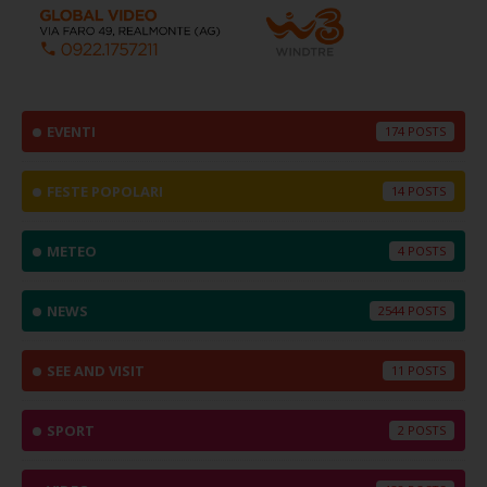
EVENTI
174
FESTE POPOLARI
14
METEO
4
NEWS
2544
SEE AND VISIT
11
SPORT
2