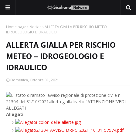
Home page
Notizie
ALLERTA GIALLA PER RISCHIO METEO –
IDROGEOLOGIO E IDRAULICO
ALLERTA GIALLA PER RISCHIO
METEO – IDROGEOLOGIO E
IDRAULICO
Domenica, Ottobre 31, 2021
E' stato diramato avviso regionale di protezione civile n.
21304 del 31/10/2021allerta gialla livello "ATTENZIONE"VEDI
ALLEGATI
Allegati
i-colori-delle-allerte.jpg
21304_AVVISO DRPC_2021_10_31_57574.pdf