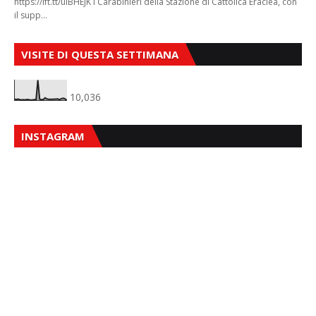
https://ift.tt/ulBHEJK I Carabinieri della Stazione di Cattolica Eraclea, con
il supp…
VISITE DI QUESTA SETTIMANA
10,036
INSTAGRAM