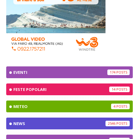
EVENTI
174
FESTE POPOLARI
14
METEO
4
NEWS
2546