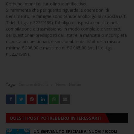
Comune, muniti di cartellino identificativo.
Si rammenta che per quanto riguarda le operazioni di
Censimento, le famiglie sono tenute all’obbligo di risposta (art.
7 del d. Lgs. n.322/1989): l’obbligo di risposta consiste nella
compilazione e trasmissione, in modo completo e veritiero,
dei questionari predisposti dall’Istat e la mancata o incompleta
risposta ai questionari, è sanzionabile dall’Istat nella misura
minima € 206,00 e massima di € 2.065,00 (art.11 d. Lgs.
n.322/1989).
Tags:
Comune di Siculiana
News
Notizie
QUESTI POST POTREBBERO INTERESSARTI
UN BENVENUTO SPECIALE AI NUOVI PICCOLI