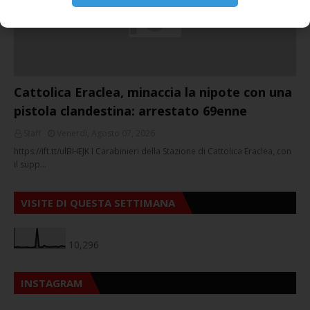
Cattolica Eraclea, minaccia la nipote con una
pistola clandestina: arrestato 69enne
Staff
Venerdì, Agosto 07, 2026
https://ift.tt/ulBHEJK I Carabinieri della Stazione di Cattolica Eraclea, con
il supp…
VISITE DI QUESTA SETTIMANA
10,296
INSTAGRAM