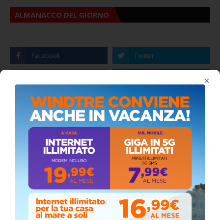
ALMANACCO DEL GIORNO
×
Coronavirus: messaggio del Sindaco Zambito
ai cittadini
Domenica, Novembre 22, 2020
Circolo della stampa, terzo appuntamento
con il giornalista Giacinto Pipitone
Martedì, Agosto 04, 2026