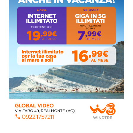
ALMANACCO DEL GIORNO
Coronavirus: messaggio del Sindaco Zambito
ai cittadini
Domenica, Novembre 22, 2020
Stefano Bissi entra nella Strada degli
Scrittori, celebrazione a Siculiana (VIDEO)
Giovedì, Luglio 30, 2026