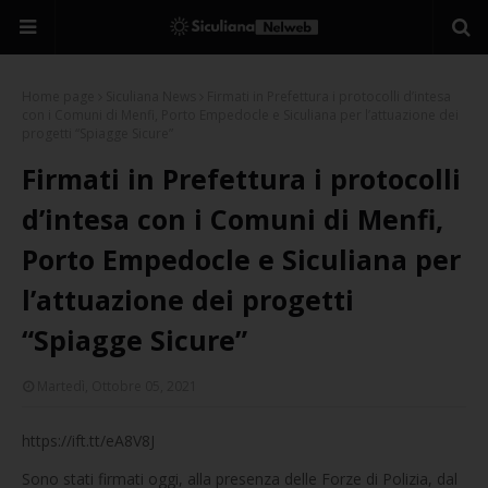
Home page
Siculiana News
Firmati in Prefettura i protocolli d’intesa
con i Comuni di Menfi, Porto Empedocle e Siculiana per l’attuazione dei
progetti “Spiagge Sicure”
Firmati in Prefettura i protocolli
d’intesa con i Comuni di Menfi,
Porto Empedocle e Siculiana per
l’attuazione dei progetti
“Spiagge Sicure”
Martedì, Ottobre 05, 2021
https://ift.tt/eA8V8J
Sono stati firmati oggi, alla presenza delle Forze di Polizia, dal