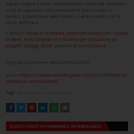
saputo cogliere il senso dell’opportunità offerta dal contributo
ai fini di supportare ed incrementare le azioni svolte sui
territori, in particolare dalle Polizie Locali di concerto con le
Forze dell’Ordine.
L'articolo
Firmati in Prefettura i protocolli d’intesa con i Comuni
di Menfi, Porto Empedocle e Siculiana per l’attuazione dei
progetti “Spiagge Sicure”
proviene da
ScrivoLibero.it
.
Originally posted here: https://ift.tt/3iz1bFO
source
https://siculiana-news.blogspot.com/2021/10/firmati-in-
prefettura-i-protocolli.html
Tags:
News
Notizie
Siculiana News
QUESTI POST POTREBBERO INTERESSARTI