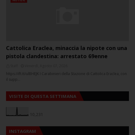
Cattolica Eraclea, minaccia la nipote con una
pistola clandestina: arrestato 69enne
Staff
Venerdì, Agosto 07, 2026
https://ift.tt/ulBHEJK I Carabinieri della Stazione di Cattolica Eraclea, con
il supp…
VISITE DI QUESTA SETTIMANA
10,231
INSTAGRAM