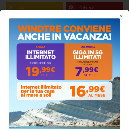
×
Coronavirus: messaggio del Sindaco Zambito
ai cittadini
Domenica, Novembre 22, 2020
Circolo della stampa, terzo appuntamento
con il giornalista Giacinto Pipitone
Martedì, Agosto 04, 2026
Elezioni a Siculiana, in testa candidato
sindaco Zambito
Lunedì, Ottobre 05, 2020
📅 ESTATE MEDITERRANEA 2026 – COMUNE DI