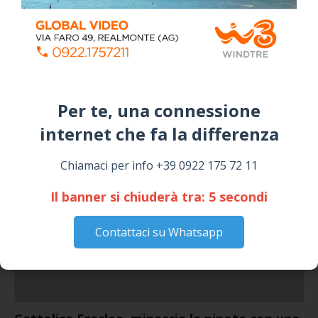
SICULIANA
July 24, 2026
Siculiana, concerto del 1° Maggio 2026 in
Piazza Umberto I: arrivano I Cugini di
Campagna
April 14, 2026
Per te, una connessione
I “TEPPISTI DEI SOGNI” IN CONCERTO A
internet che fa la differenza​
SICULIANA PER I FESTEGGIAMENTI DI SAN
GIUSEPPE
March 16, 2026
Chiamaci per info +39 0922 175 72 11
Il banner si chiuderà tra:
4
secondi
NOTIZIE
Contattaci su Whatsapp