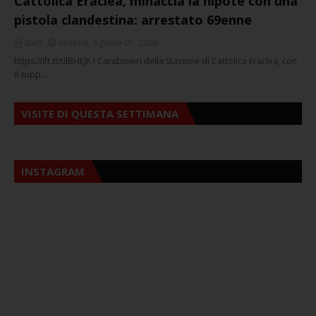
Cattolica Eraclea, minaccia la nipote con una
pistola clandestina: arrestato 69enne
Staff
Venerdì, Agosto 07, 2026
https://ift.tt/ulBHEJK I Carabinieri della Stazione di Cattolica Eraclea, con
il supp…
VISITE DI QUESTA SETTIMANA
INSTAGRAM