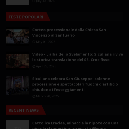
July 30, 2026
FESTE POPOLARI
Corteo processionale dalla Chiesa San
Vincenzo al Santuario
May 01, 2025
Video - L'alba dello Svelamento: Siculiana rivive
la storica translazione del SS. Crocifisso
April 28, 2025
Siculiana celebra San Giuseppe: solenne
processione e spettacolari fuochi d’artificio
chiudono i festeggiamenti
March 20, 2025
RECENT NEWS
Cattolica Eraclea, minaccia la nipote con una
pistola clandestina: arrestato 69enne