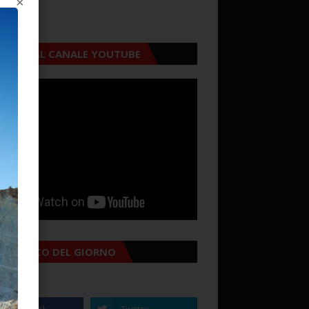
×
CRIVITI AL CANALE YOUTUBE
MANACCO DEL GIORNO