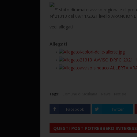
E' stato diramato avviso regionale di prote
N°21313 del 09/11/2021 livello ARANCION
vedi allegati
Allegati
i-colori-delle-allerte.jpg
21313_AVVISO DRPC_2021_1
avviso sindaco ALLERTA AR
Tags:
Comune di Siculiana
News
Notizie
Facebook
Twitter
QUESTI POST POTREBBERO INTERESS