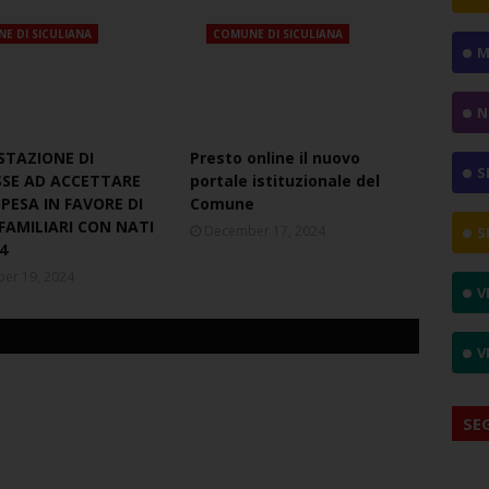
E DI SICULIANA
COMUNE DI SICULIANA
M
N
STAZIONE DI
Presto online il nuovo
S
SSE AD ACCETTARE
portale istituzionale del
PESA IN FAVORE DI
Comune
FAMILIARI CON NATI
December 17, 2024
S
4
er 19, 2024
V
V
SE