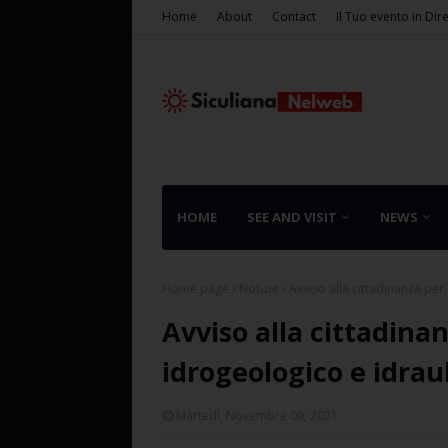
Home
About
Contact
Il Tuo evento in Dir
HOME
SEE AND VISIT
NEWS
Home page
Notizie
Avviso alla cittadinanza per
Avviso alla cittadina
idrogeologico e idrau
Martedì, Novembre 09, 2021