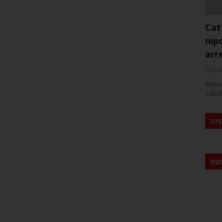
Cat
nip
arr
Staf
https:
Cattol
VI
IN