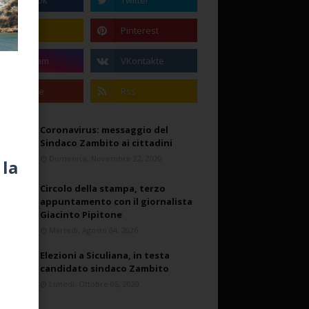
Coronavirus: messaggio del
Sindaco Zambito ai cittadini
Domenica, Novembre 22, 2020
 la
Circolo della stampa, terzo
appuntamento con il giornalista
Giacinto Pipitone
Martedì, Agosto 04, 2026
Elezioni a Siculiana, in testa
candidato sindaco Zambito
Lunedì, Ottobre 05, 2020