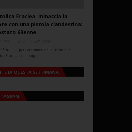
tolica Eraclea, minaccia la
ote con una pistola clandestina:
estato 69enne
f
Venerdì, Agosto 07, 2026
//ift.tt/ulBHEJK I Carabinieri della Stazione di
ica Eraclea, con il supp…
SITE DI QUESTA SETTIMANA
STAGRAM