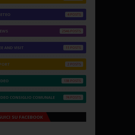
ETEO
4
EWS
2546
EE AND VISIT
11
PORT
2
IDEO
138
IDEO CONSIGLIO COMUNALE
74
GUICI SU FACEBOOK