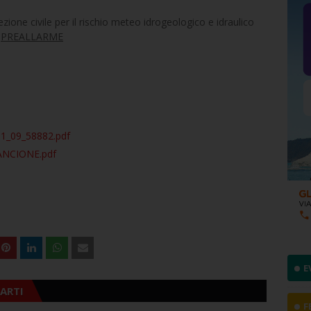
zione civile per il rischio meteo idrogeologico e idraulico
E
PREALLARME
1_09_58882.pdf
ANCIONE.pdf
E
ARTI
F