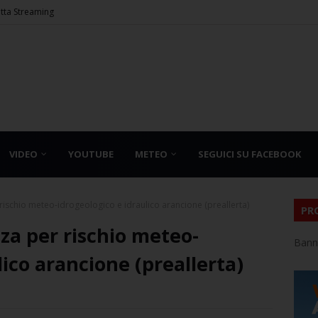
etta Streaming
VIDEO
YOUTUBE
METEO
SEGUICI SU FACEBOOK
 rischio meteo-idrogeologico e idraulico arancione (preallerta)
PR
nza per rischio meteo-
Bann
lico arancione (preallerta)