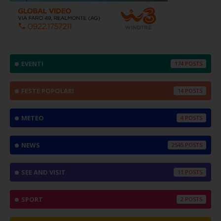
EVENTI
174
FESTE POPOLARI
14
METEO
4
NEWS
2545
SEE AND VISIT
11
SPORT
2