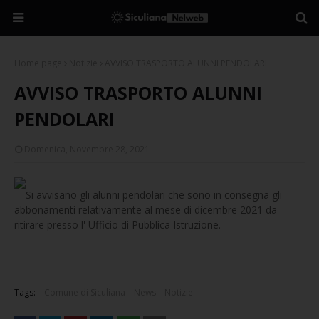
Home page
Notizie
AVVISO TRASPORTO ALUNNI PENDOLARI
AVVISO TRASPORTO ALUNNI
PENDOLARI
Domenica, Novembre 28, 2021
Si avvisano gli alunni pendolari che sono in consegna gli
abbonamenti relativamente al mese di dicembre 2021 da
ritirare presso l' Ufficio di Pubblica Istruzione.
Tags:
Comune di Siculiana
News
Notizie