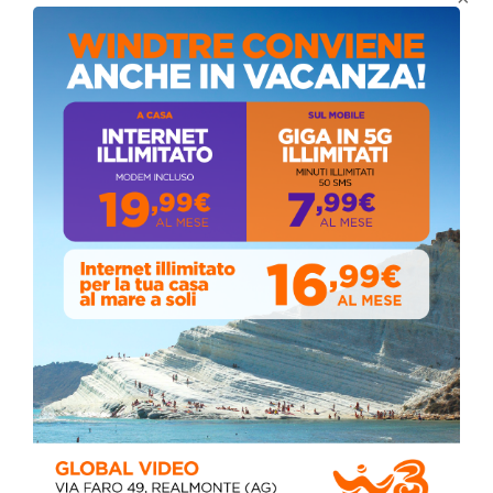
Domenica, Novembre 22, 2020
Stefano Bissi entra nella Strada degli
Scrittori, celebrazione a Siculiana (VIDEO)
Giovedì, Luglio 30, 2026
Il vento ferma i fuochi, ma la devozione non si
ferma: spettacolo pirotecnico rinviato a
domani durante la processione al “Passo”
Sabato, Maggio 02, 2026
📅 ESTATE MEDITERRANEA 2026 – COMUNE DI
SICULIANA
July 24, 2026
Siculiana, concerto del 1° Maggio 2026 in
Piazza Umberto I: arrivano I Cugini di
Campagna
April 14, 2026
I “TEPPISTI DEI SOGNI” IN CONCERTO A