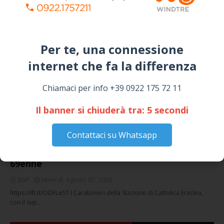
SICULIANA PER I FESTEGGIAMENTI DI SAN
GIUSEPPE
March 16, 2026
Per te, una connessione
NOTIZIE
internet che fa la differenza​
Chiamaci per info +39 0922 175 72 11
Il banner si chiuderà tra:
4
secondi
Contattaci su Whatsapp
Cattolica Eraclea, durante lite minaccia
nipote con pistola clandestina: arrestato
69enne
Staff
Venerdì, Agosto 07, 2026
https://ift.tt/ODFLe5T I Carabinieri della Stazione di Cattolica Eraclea,
con il sup…