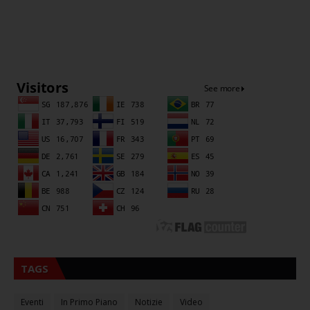
Sna
TAGS
Eventi
In Primo Piano
Notizie
Video