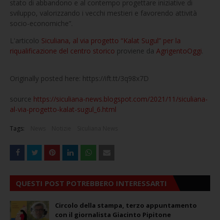
stato di abbandono e al contempo progettare iniziative di
sviluppo, valorizzando i vecchi mestieri e favorendo attività
socio-economiche”.
L'articolo
Siculiana, al via progetto “Kalat Sugul” per la
riqualificazione del centro storico
proviene da
AgrigentoOggi
.
Originally posted here: https://ift.tt/3q98x7D
source
https://siculiana-news.blogspot.com/2021/11/siculiana-
al-via-progetto-kalat-sugul_6.html
Tags:
News
Notizie
Siculiana News
QUESTI POST POTREBBERO INTERESSARTI
Circolo della stampa, terzo appuntamento
con il giornalista Giacinto Pipitone