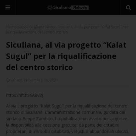
Home page
Siculiana News
Siculiana, al via progetto “Kalat Sugul” per
la riqualificazione del centro storico
Siculiana, al via progetto “Kalat
Sugul” per la riqualificazione
del centro storico
Sabato, Novembre 06, 2021
https://ift.tt/eA8V8J
Al via il progetto “Kalat Sugul” per la riqualificazione del centro
storico di Siculiana. L’amministrazione comunale, guidata dal
sindaco Peppe Zambito, ha pubblicato un avviso per acquisire
la disponibilità alla cessione gratuita, da parte dei cittadini
proprietari, di immobili disabitati, vetusti o abbandonati ubicati