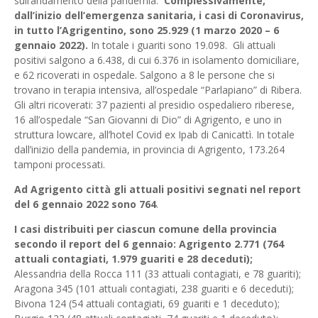
sull’andamento della pandemia.
Complessivamente,
dall’inizio dell’emergenza sanitaria, i casi di Coronavirus,
in tutto l’Agrigentino, sono 25.929 (1 marzo 2020 – 6
gennaio 2022).
In totale i guariti sono 19.098. Gli attuali
positivi salgono a 6.438, di cui 6.376 in isolamento domiciliare,
e 62 ricoverati in ospedale. Salgono a 8 le persone che si
trovano in terapia intensiva, all’ospedale “Parlapiano” di Ribera.
Gli altri ricoverati: 37 pazienti al presidio ospedaliero riberese,
16 all’ospedale “San Giovanni di Dio” di Agrigento, e uno in
struttura lowcare, all’hotel Covid ex Ipab di Canicattì. In totale
dall’inizio della pandemia, in provincia di Agrigento, 173.264
tamponi processati.
Ad Agrigento città gli attuali positivi segnati nel report
del 6 gennaio 2022 sono 764
.
I casi distribuiti per ciascun comune della provincia
secondo il report del 6 gennaio:
Agrigento 2.771 (764
attuali contagiati, 1.979 guariti e 28 deceduti);
Alessandria della Rocca 111 (33 attuali contagiati, e 78 guariti);
Aragona 345 (101 attuali contagiati, 238 guariti e 6 deceduti);
Bivona 124 (54 attuali contagiati, 69 guariti e 1 deceduto);