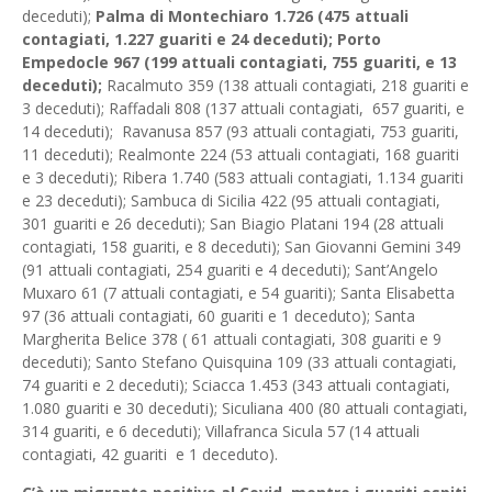
deceduti);
Palma di Montechiaro 1.726 (475 attuali
contagiati, 1.227 guariti e 24 deceduti); Porto
Empedocle 967 (199 attuali contagiati, 755 guariti, e 13
deceduti);
Racalmuto 359 (138 attuali contagiati, 218 guariti e
3 deceduti); Raffadali 808 (137 attuali contagiati, 657 guariti, e
14 deceduti); Ravanusa 857 (93 attuali contagiati, 753 guariti,
11 deceduti); Realmonte 224 (53 attuali contagiati, 168 guariti
e 3 deceduti); Ribera 1.740 (583 attuali contagiati, 1.134 guariti
e 23 deceduti); Sambuca di Sicilia 422 (95 attuali contagiati,
301 guariti e 26 deceduti); San Biagio Platani 194 (28 attuali
contagiati, 158 guariti, e 8 deceduti); San Giovanni Gemini 349
(91 attuali contagiati, 254 guariti e 4 deceduti); Sant’Angelo
Muxaro 61 (7 attuali contagiati, e 54 guariti); Santa Elisabetta
97 (36 attuali contagiati, 60 guariti e 1 deceduto); Santa
Margherita Belice 378 ( 61 attuali contagiati, 308 guariti e 9
deceduti); Santo Stefano Quisquina 109 (33 attuali contagiati,
74 guariti e 2 deceduti); Sciacca 1.453 (343 attuali contagiati,
1.080 guariti e 30 deceduti); Siculiana 400 (80 attuali contagiati,
314 guariti, e 6 deceduti); Villafranca Sicula 57 (14 attuali
contagiati, 42 guariti e 1 deceduto).