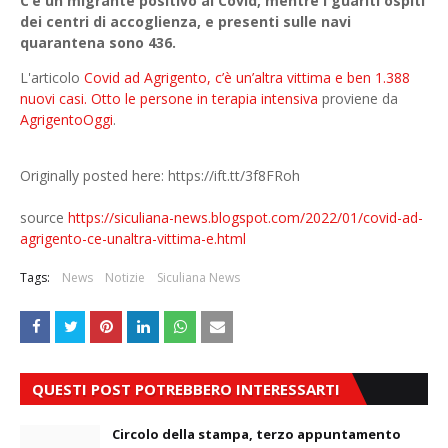
C’è un migrante positivo al Covid, mentre i guariti ospiti
dei centri di accoglienza, e presenti sulle navi
quarantena sono 436.
L'articolo
Covid ad Agrigento, c’è un’altra vittima e ben 1.388
nuovi casi. Otto le persone in terapia intensiva
proviene da
AgrigentoOggi
.
Originally posted here: https://ift.tt/3f8FRoh
source
https://siculiana-news.blogspot.com/2022/01/covid-ad-
agrigento-ce-unaltra-vittima-e.html
Tags:
News
Notizie
Siculiana News
QUESTI POST POTREBBERO INTERESSARTI
Circolo della stampa, terzo appuntamento