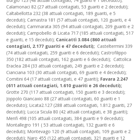
Burgio 123 (48 attuali contagiati, 74 guariti e 1 deceduto);
Calamonaci 82 (27 attuali contagiati, 53 guariti e 2 deceduti);
Caltabellotta 232 (38 attuali contagiati, 189 guariti, e 5
deceduti); Camastra 181 (57 attuali contagiati, 120 guariti, e 4
deceduti); Cammarata 305 (94 attuali contagiati, 209 guariti e 2
deceduti); Campobello di Licata 717 (185 attuali contagiati, 517
e guariti, e 15 deceduti);
Canicattì 3.084 (860 attuali
contagiati, 2.177 guariti e 47 deceduti);
Casteltermini 339
(74 attuali contagiati, 259 guariti e 6 deceduti); Castrofilippo
350 (182 attuali contagiati, 162 guariti e 6 deceduti); Cattolica
Eraclea 284 (33 attuali contagiati, 249 guariti e 2 deceduti);
Cianciana 103 (30 attuali contagiati, 69 guariti e 4 deceduti);
Comitini 64 (17 attuali contagiati, e 47 guariti);
Favara 2.247
(611 attuali contagiati, 1.610 guariti e 26 deceduti);
Grotte 270 (117 attuali contagiati, 150 guariti e 3 deceduti);
Joppolo Giancaxio 88 (27 attuali contagiati, 60 guariti e 1
deceduto); Licata2.127 (288 attuali contagiati, 1.812 guariti, 27
deceduti); Lucca Sicula 80 (42 attuali contagiati, e 38 guariti);
Menfi 498 (105 attuali contagiati, 384 guariti e 9 deceduti);
Montallegro 191 ( 53 attuali contagiati, 132 guariti e 6
deceduti); Montevago 120 (9 attuali contagiati, 109 guariti e 2
deceduti); Naro 455 (122 attuali contagiati, 321 guariti e 12