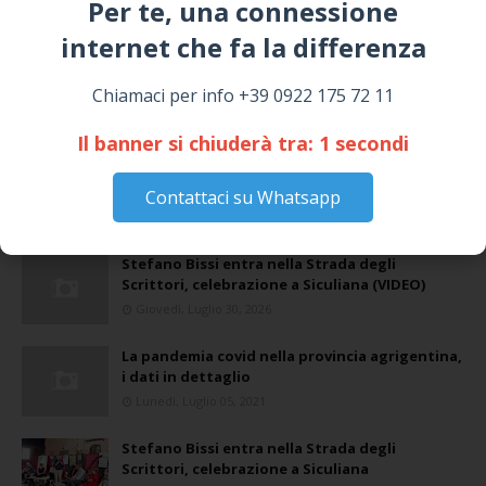
Per te, una connessione
internet che fa la differenza​
Chiamaci per info +39 0922 175 72 11
Il banner si chiuderà tra:
1
secondi
Contattaci su Whatsapp
Stefano Bissi entra nella Strada degli
Scrittori, celebrazione a Siculiana (VIDEO)
Giovedì, Luglio 30, 2026
La pandemia covid nella provincia agrigentina,
i dati in dettaglio
Lunedì, Luglio 05, 2021
Stefano Bissi entra nella Strada degli
Scrittori, celebrazione a Siculiana