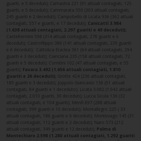
guariti, e 5 deceduti); Camastra 221 (91 attuali contagiati, 125
guariti, e 5 deceduti); Cammarata 550 (303 attuali contagiati,
245 guariti e 2 deceduti); Campobello di Licata 936 (362 attuali
contagiati, 557 e guariti, e 17 deceduti);
Canicattì 3.984
(1.638 attuali contagiati, 2.297 guariti e 49 deceduti);
Casteltermini 598 (314 attuali contagiati, 278 guariti e 6
deceduti); Castrofilippo 386 (141 attuali contagiati, 239 guariti
e 6 deceduti); Cattolica Eraclea 361 (64 attuali contagiati, 294
guariti e 3 deceduti); Cianciana 235 (158 attuali contagiati, 72
guariti e 5 deceduti); Comitini 102 (47 attuali contagiati, e 55
guariti);
Favara 3.492 (1.656 attuali contagiati, 1.810
guariti e 26 deceduti);
Grotte 424 (236 attuali contagiati,
185 guariti e 3 deceduti); Joppolo Giancaxio 136 (51 attuali
contagiati, 84 guariti e 1 deceduto); Licata 3.082 (1.042 attuali
contagiati, 2.010 guariti, 30 deceduti); Lucca Sicula 136 (32
attuali contagiati, e 104 guariti); Menfi 697 (288 attuali
contagiati, 399 guariti e 10 deceduti); Montallegro 225 ( 33
attuali contagiati, 186 guariti e 6 deceduti); Montevago 145 (31
attuali contagiati, 112 guariti e 2 deceduti); Naro 573 (212
attuali contagiati, 349 guariti e 12 deceduti);
Palma di
Montechiaro 2.598 (1.280 attuali contagiati, 1.292 guariti