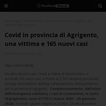
Home page
Siculiana News
Covid in provincia di Agrigento, una
vittima e 165 nuovi casi
Covid in provincia di Agrigento,
una vittima e 165 nuovi casi
Sabato, Gennaio 22, 2022
https://ift.tt/eA8V8J
Un altro decesso per Covid, a Palma di Montechiaro, e
accertati 165 nuovi casi, a fronte di 2.703 tamponi processati.
Emerge dal bollettino dell’Asp sull’andamento della pandemia
per la provincia di Agrigento.
Complessivamente, dall’inizio
dell’emergenza sanitaria, i casi di Coronavirus, in tutto
l’Agrigentino, sono 37.772 (1 marzo 2020 – 20 gennaio
2022).
In totale i guariti salgono a 21.864. Gli attuali positivi