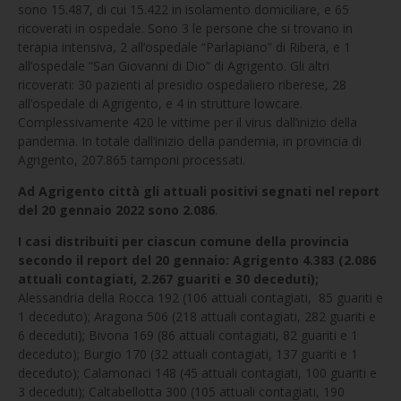
sono 15.487, di cui 15.422 in isolamento domiciliare, e 65
ricoverati in ospedale. Sono 3 le persone che si trovano in
terapia intensiva, 2 all’ospedale “Parlapiano” di Ribera, e 1
all’ospedale “San Giovanni di Dio” di Agrigento. Gli altri
ricoverati: 30 pazienti al presidio ospedaliero riberese, 28
all’ospedale di Agrigento, e 4 in strutture lowcare.
Complessivamente 420 le vittime per il virus dall’inizio della
pandemia. In totale dall’inizio della pandemia, in provincia di
Agrigento, 207.865 tamponi processati.
Ad Agrigento città gli attuali positivi segnati nel report
del 20 gennaio 2022 sono 2.086
.
I casi distribuiti per ciascun comune della provincia
secondo il report del 20 gennaio:
Agrigento 4.383 (2.086
attuali contagiati, 2.267 guariti e 30 deceduti);
Alessandria della Rocca 192 (106 attuali contagiati, 85 guariti e
1 deceduto); Aragona 506 (218 attuali contagiati, 282 guariti e
6 deceduti); Bivona 169 (86 attuali contagiati, 82 guariti e 1
deceduto); Burgio 170 (32 attuali contagiati, 137 guariti e 1
deceduto); Calamonaci 148 (45 attuali contagiati, 100 guariti e
3 deceduti); Caltabellotta 300 (105 attuali contagiati, 190