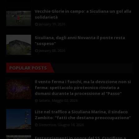
Vecchie Glorie in campo: a Siculiana un gol alla
solidarietà
January 19, 2026
Siculiana, dagli anni Novanta il ponte resta
"sospeso"
January 08, 2026
POPULAR POSTS
Il vento ferma i fuochi, ma la devozione non si
ferma: spettacolo pirotecnico rinviato a
domani durante la processione al “Passo”
Sabato, Maggio 02, 2026
Lite nel traffico a Siculiana Marina, il sindaco
Zambito: “fatti che destano preoccupazione”
Domenica, Giugno 14, 2026
Festeggiamenti in onore del SS. Crocifisso a