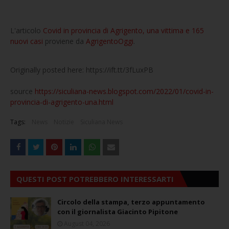
L'articolo
Covid in provincia di Agrigento, una vittima e 165
nuovi casi
proviene da
AgrigentoOggi
.
Originally posted here: https://ift.tt/3fLuxPB
source
https://siculiana-news.blogspot.com/2022/01/covid-in-
provincia-di-agrigento-una.html
Tags:
News
Notizie
Siculiana News
QUESTI POST POTREBBERO INTERESSARTI
Circolo della stampa, terzo appuntamento
con il giornalista Giacinto Pipitone
August 04, 2026