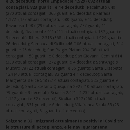
e 26 deceduti); Porto Empedocle 1.529 (692 attuali
contagiati, 823 guariti, e 14 deceduti);
Racalmuto 640
(270 attuali contagiati, 365 guariti e 5 deceduti); Raffadali
1.172 (477 attuali contagiati, 680 guariti, e 15 deceduti);
Ravanusa 1.087 (299 attuali contagiati, 777 guariti, 11
deceduti); Realmonte 401 (211 attuali contagiati, 187 guariti e
3 deceduti); Ribera 2.318 (368 attuali contagiati, 1.924 guariti e
26 deceduti); Sambuca di Sicilia 446 (106 attuali contagiati, 314
guariti e 26 deceduti); San Biagio Platani 204 (38 attuali
contagiati, 158 guariti, e 8 deceduti); San Giovanni Gemini 614
(338 attuali contagiati, 272 guariti e 4 deceduti); Sant’Angelo
Muxaro 78 (22 attuali contagiati, e 56 guariti); Santa Elisabetta
124 (40 attuali contagiati, 83 guariti e 1 deceduto); Santa
Margherita Belice 548 (214 attuali contagiati, 325 guariti e 9
deceduti); Santo Stefano Quisquina 292 (210 attuali contagiati,
79 guariti e 3 deceduti); Sciacca 2.421 (1.232 attuali contagiati,
1.157 guariti e 32 deceduti); Siculiana 597 (260 attuali
contagiati, 331 guariti, e 6 deceduti); Villafranca Sicula 85 (23
attuali contagiati, 61 guariti e 1 deceduto).
Salgono a 32 i migranti attualmente positivi al Covid tra
le strutture di accoglienza, e le navi quarantena.