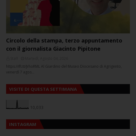
Circolo della stampa, terzo appuntamento
con il giornalista Giacinto Pipitone
Staff
Martedì, Agosto 04, 2026
https://ift.tt/JrhoRML Al Giardino del Museo Diocesano di Agrigento,
venerdì 7 agos…
VISITE DI QUESTA SETTIMANA
10,033
INSTAGRAM