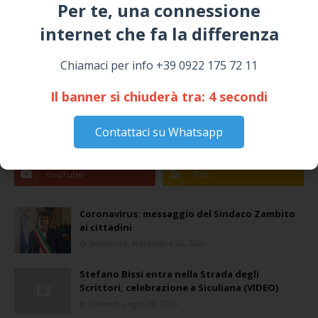
Per te, una connessione
ALMANACCO DEL GIORNO
internet che fa la differenza​
Chiamaci per info +39 0922 175 72 11
Il banner si chiuderà tra:
4
secondi
Contattaci su Whatsapp
Coronavirus: messaggio del Sindaco Zambito
ai cittadini
Domenica, Novembre 22, 2020
Stefano Bissi entra nella Strada degli
Scrittori, celebrazione a Siculiana (VIDEO)
Giovedì, Luglio 30, 2026