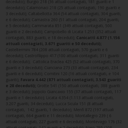
deceduto); Burgio 218 (36 attuali contagiati, 181 guariti e 1
deceduto); Calamonaci 218 (25 attuali contagiati, 190 guariti e
3 deceduti); Caltabellotta 364 (54 attuali contagiati, 304 guariti,
e 6 deceduti); Camastra 260 (51 attuali contagiati, 204 guariti,
e 5 deceduti); Cammarata 851 (349 attuali contagiati, 500
guariti e 2 deceduti); Campobello di Licata 1.253 (352 attuali
contagiati, 883 guariti, e 18 deceduti);
Canicattì 4.877 (1.156
attuali contagiati, 3.671 guariti e 50 deceduti);
Casteltermini 784 (208 attuali contagiati, 570 guariti e 6
deceduti); Castrofilippo 417 (100 attuali contagiati, 311 guariti
e 6 deceduti); Cattolica Eraclea 425 (52 attuali contagiati, 370
guariti e 3 deceduti); Cianciana 273 (33 attuali contagiati, 234
guariti e 6 deceduti); Comitini 120 (16 attuali contagiati, e 104
guariti);
Favara 4.442 (871 attuali contagiati, 3.543 guariti
e 28 deceduti);
Grotte 541 (150 attuali contagiati, 388 guariti
e 3 deceduti); Joppolo Giancaxio 155 (37 attuali contagiati, 117
guariti e 1 deceduto); Licata 4.354 (1.113 attuali contagiati,
3.207 guariti, 34 deceduti); Lucca Sicula 151 (8 attuali
contagiati, 142 guariti, 1 deceduto); Menfi 872 (197 attuali
contagiati, 664 guariti e 11 deceduti); Montallegro 239 ( 6
attuali contagiati, 227 guariti e 6 deceduti); Montevago 176 (32
attuali contagiati, 142 guariti e 2 deceduti); Naro 795 (208