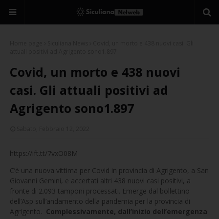
Home page
Siculiana News
Covid, un morto e 438 nuovi casi. Gli
attuali positivi ad Agrigento sono1.897
Covid, un morto e 438 nuovi
casi. Gli attuali positivi ad
Agrigento sono1.897
Sabato, Febbraio 12, 2022
https://ift.tt/7vxO08M
C’è una nuova vittima per Covid in provincia di Agrigento, a San
Giovanni Gemini, e accertati altri 438 nuovi casi positivi, a
fronte di 2.093 tamponi processati. Emerge dal bollettino
dell’Asp sull’andamento della pandemia per la provincia di
Agrigento.
Complessivamente, dall’inizio dell’emergenza