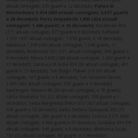
attuali contagiati, 575 guariti e 12 deceduti);
Palma di
Montechiaro 3.414 (869 attuali contagiati, 2.517 guariti
e 28 deceduti); Porto Empedocle 1.895 (434 attuali
contagiati, 1.446 guariti, e 15 deceduti);
Racalmuto 854
(171 attuali contagiati, 677 guariti e 6 deceduti); Raffadali
1.559 (471 attuali contagiati, 1.070 guariti, e 18 deceduti);
Ravanusa 1.539 (480 attuali contagiati, 1.048 guariti, 11
deceduti); Realmonte 501 (101 attuali contagiati, 396 guariti e
4 deceduti); Ribera 2.645 (188 attuali contagiati, 2.430 guariti e
27 deceduti); Sambuca di Sicilia 454 (26 attuali contagiati, 401
guariti e 27 deceduti); San Biagio Platani 218 (43 attuali
contagiati, 167 guariti, e 8 deceduti); San Giovanni Gemini
1.009 (469 attuali contagiati, 535 guariti e 5 deceduti);
Sant’Angelo Muxaro 96 (20 attuali contagiati, e 76 guariti);
Santa Elisabetta 161 (52 attuali contagiati, 108 guariti e 1
deceduto); Santa Margherita Belice 653 (107 attuali contagiati,
536 guariti e 10 deceduti); Santo Stefano Quisquina 355 (72
attuali contagiati, 280 guariti e 3 deceduti); Sciacca 3.271 (830
attuali contagiati, 2.406 guariti e 35 deceduti); Siculiana 654 (99
attuali contagiati, 549 guariti, e 6 deceduti); Villafranca Sicula
101 (15 attuali contagiati, 85 guariti e 1 deceduto).