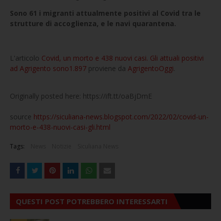
Sono 61 i migranti attualmente positivi al Covid tra le
strutture di accoglienza, e le navi quarantena.
L'articolo
Covid, un morto e 438 nuovi casi. Gli attuali positivi
ad Agrigento sono1.897
proviene da
AgrigentoOggi
.
Originally posted here: https://ift.tt/oaBjDmE
source
https://siculiana-news.blogspot.com/2022/02/covid-un-
morto-e-438-nuovi-casi-gli.html
Tags:
News
Notizie
Siculiana News
QUESTI POST POTREBBERO INTERESSARTI