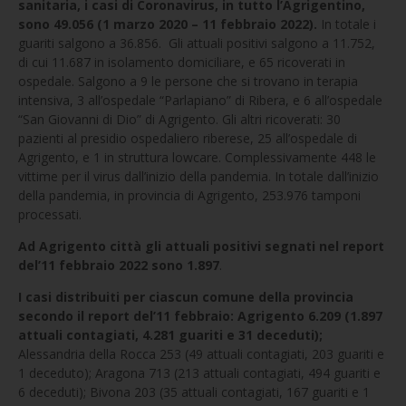
sanitaria, i casi di Coronavirus, in tutto l’Agrigentino,
sono 49.056 (1 marzo 2020 – 11 febbraio 2022).
In totale i
guariti salgono a 36.856. Gli attuali positivi salgono a 11.752,
di cui 11.687 in isolamento domiciliare, e 65 ricoverati in
ospedale. Salgono a 9 le persone che si trovano in terapia
intensiva, 3 all’ospedale “Parlapiano” di Ribera, e 6 all’ospedale
“San Giovanni di Dio” di Agrigento. Gli altri ricoverati: 30
pazienti al presidio ospedaliero riberese, 25 all’ospedale di
Agrigento, e 1 in struttura lowcare. Complessivamente 448 le
vittime per il virus dall’inizio della pandemia. In totale dall’inizio
della pandemia, in provincia di Agrigento, 253.976 tamponi
processati.
Ad Agrigento città gli attuali positivi segnati nel report
del’11 febbraio 2022 sono 1.897
.
I casi distribuiti per ciascun comune della provincia
secondo il report del’11 febbraio:
Agrigento 6.209 (1.897
attuali contagiati, 4.281 guariti e 31 deceduti);
Alessandria della Rocca 253 (49 attuali contagiati, 203 guariti e
1 deceduto); Aragona 713 (213 attuali contagiati, 494 guariti e
6 deceduti); Bivona 203 (35 attuali contagiati, 167 guariti e 1