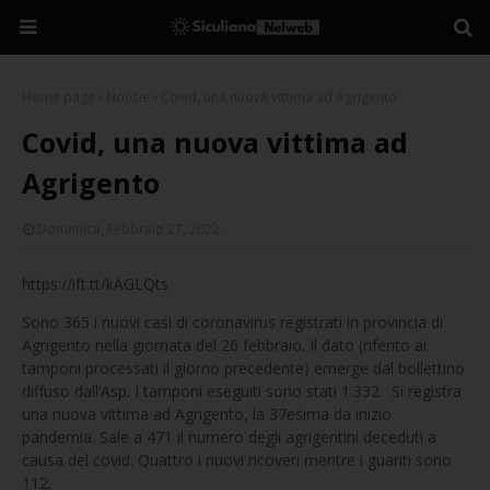
Home page
Notizie
Covid, una nuova vittima ad Agrigento
Covid, una nuova vittima ad
Agrigento
Domenica, Febbraio 27, 2022
https://ift.tt/kAGLQts
Sono 365 i nuovi casi di coronavirus registrati in provincia di
Agrigento nella giornata del 26 febbraio. Il dato (riferito ai
tamponi processati il giorno precedente) emerge dal bollettino
diffuso dall’Asp. I tamponi eseguiti sono stati 1.332. Si registra
una nuova vittima ad Agrigento, la 37esima da inizio
pandemia. Sale a 471 il numero degli agrigentini deceduti a
causa del covid. Quattro i nuovi ricoveri mentre i guariti sono
112.