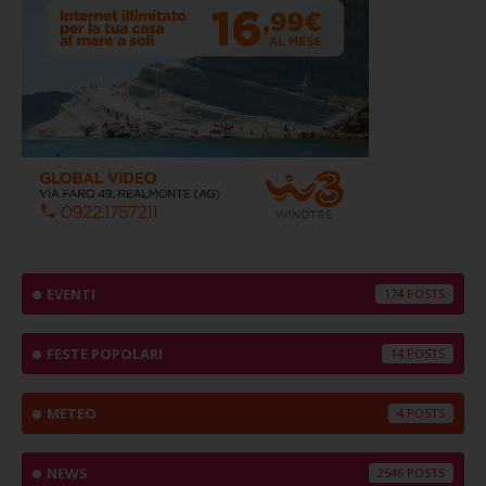
EVENTI
174
FESTE POPOLARI
14
METEO
4
NEWS
2546