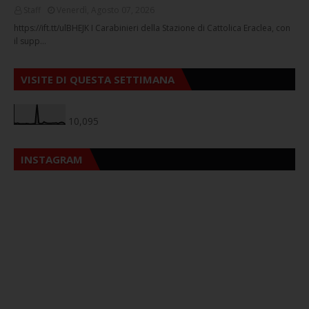
Staff
Venerdì, Agosto 07, 2026
https://ift.tt/ulBHEJK I Carabinieri della Stazione di Cattolica Eraclea, con
il supp…
VISITE DI QUESTA SETTIMANA
10,095
INSTAGRAM