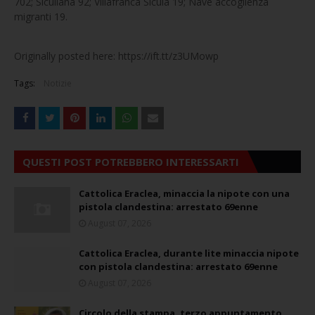
702; Siculiana 92; Villafranca Sicula 19; Nave accoglienza
migranti 19.
Originally posted here: https://ift.tt/z3UMowp
Tags:
Notizie
QUESTI POST POTREBBERO INTERESSARTI
Cattolica Eraclea, minaccia la nipote con una
pistola clandestina: arrestato 69enne
August 07, 2026
Cattolica Eraclea, durante lite minaccia nipote
con pistola clandestina: arrestato 69enne
August 07, 2026
Circolo della stampa, terzo appuntamento