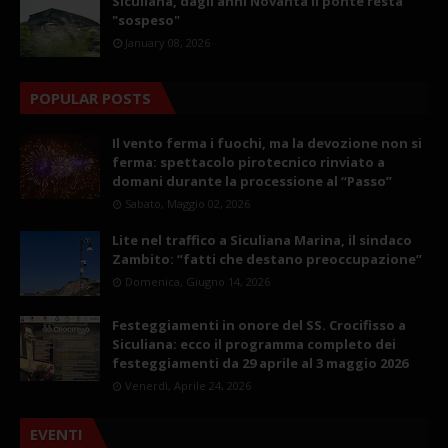
Siculiana, dagli anni Novanta il ponte resta
"sospeso"
January 08, 2026
POPULAR POSTS
Il vento ferma i fuochi, ma la devozione non si
ferma: spettacolo pirotecnico rinviato a
domani durante la processione al “Passo”
Sabato, Maggio 02, 2026
Lite nel traffico a Siculiana Marina, il sindaco
Zambito: “fatti che destano preoccupazione”
Domenica, Giugno 14, 2026
Festeggiamenti in onore del SS. Crocifisso a
Siculiana: ecco il programma completo dei
festeggiamenti da 29 aprile al 3 maggio 2026
Venerdì, Aprile 24, 2026
EVENTI