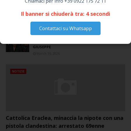
Chiamaci per info +39 0922 175 72 11
Siculiana, concerto del 1° Maggio 2026 in
Piazza Umberto I: arrivano I Cugini di
Il banner si chiuderà tra:
4
secondi
Campagna
April 14, 2026
Contattaci su Whatsapp
I “TEPPISTI DEI SOGNI” IN CONCERTO A
SICULIANA PER I FESTEGGIAMENTI DI SAN
GIUSEPPE
March 16, 2026
NOTIZIE
Cattolica Eraclea, minaccia la nipote con una
pistola clandestina: arrestato 69enne