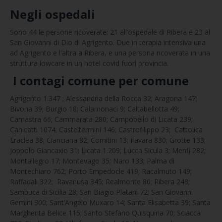
Negli ospedali
Sono 44 le persone ricoverate: 21 all’ospedale di Ribera e 23 al
San Giovanni di Dio di Agrigento. Due in terapia intensiva una
ad Agrigento e l'altra a Ribera, e una persona ricoverata in una
struttura lowcare in un hotel covid fuori provincia.
I contagi comune per comune
Agrigento 1.347 ; Alessandria della Rocca 32; Aragona 147;
Bivona 39; Burgio 18; Calamonaci 9; Caltabellotta 49;
Camastra 66; Cammarata 280; Campobello di Licata 239;
Canicattì 1074; Casteltermini 146; Castrofilippo 23; Cattolica
Eraclea 38; Cianciana 82; Comitini 13; Favara 830; Grotte 133;
Joppolo Giancaxio 31; Licata 1.209; Lucca Sicula 3; Menfi 282;
Montallegro 17; Montevago 35; Naro 133; Palma di
Montechiaro 762; Porto Empedocle 419; Racalmuto 149;
Raffadali 322; Ravanusa 345; Realmonte 80; Ribera 248;
Sambuca di Sicilia 28; San Biagio Platani 72; San Giovanni
Gemini 300; Sant’Angelo Muxaro 14; Santa Elisabetta 39; Santa
Margherita Belice 115; Santo Stefano Quisquina 70; Sciacca