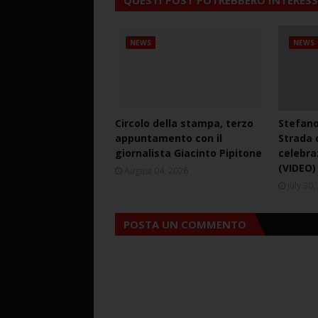
QUESTI POST POTREBBERO INTERESS
NEWS
NEWS
Circolo della stampa, terzo
Stefano
appuntamento con il
Strada d
giornalista Giacinto Pipitone
celebra
(VIDEO)
August 04, 2026
July 30
POSTA UN COMMENTO