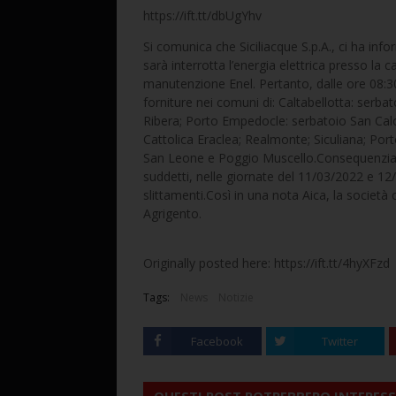
https://ift.tt/dbUgYhv
Si comunica che Siciliacque S.p.A., ci ha info
sarà interrotta l’energia elettrica presso la
manutenzione Enel. Pertanto, dalle ore 08:3
forniture nei comuni di: Caltabellotta: serb
Ribera; Porto Empedocle: serbatoio San Calog
Cattolica Eraclea; Realmonte; Siculiana; Po
San Leone e Poggio Muscello.Consequenzial
suddetti, nelle giornate del 11/03/2022 e 12
slittamenti.Così in una nota Aica, la società c
Agrigento.
Originally posted here: https://ift.tt/4hyXFzd
Tags:
News
Notizie
Facebook
Twitter