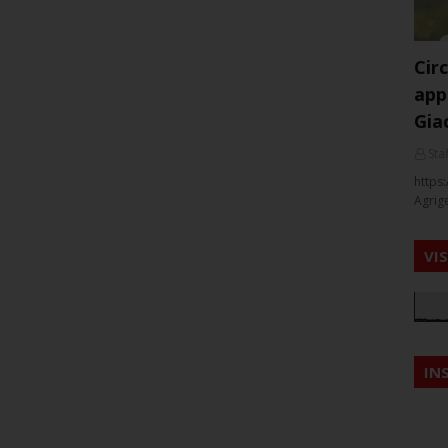
Cir
app
Gia
Staf
https:
Agrig
VI
IN