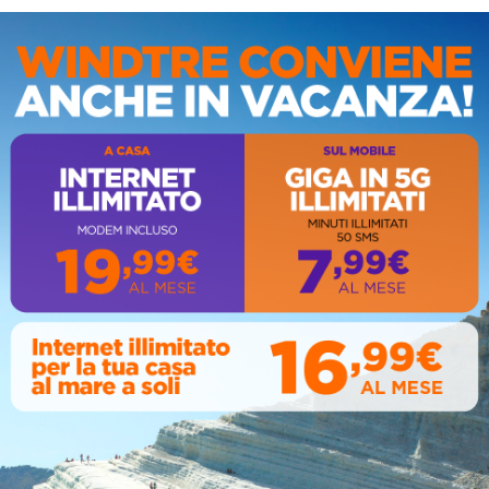
IS
AL