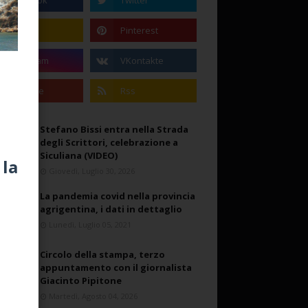
Stefano Bissi entra nella Strada
degli Scrittori, celebrazione a
Siculiana (VIDEO)
 la
Giovedì, Luglio 30, 2026
La pandemia covid nella provincia
agrigentina, i dati in dettaglio
Lunedì, Luglio 05, 2021
Circolo della stampa, terzo
appuntamento con il giornalista
Giacinto Pipitone
Martedì, Agosto 04, 2026