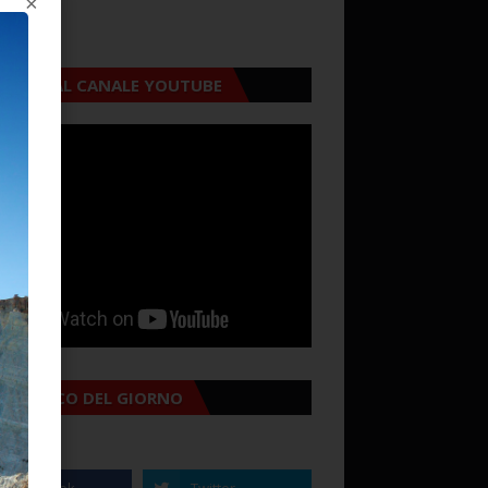
×
CRIVITI AL CANALE YOUTUBE
MANACCO DEL GIORNO