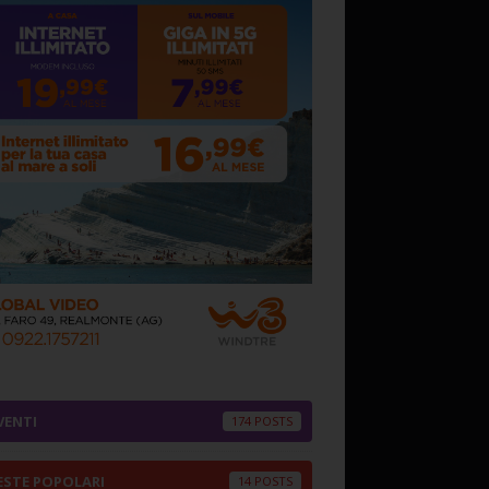
VENTI
174
ESTE POPOLARI
14