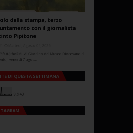
colo della stampa, terzo
untamento con il giornalista
cinto Pipitone
f
Martedì, Agosto 04, 2026
//ift.tt/JrhoRML Al Giardino del Museo Diocesano di
ento, venerdì 7 agos…
SITE DI QUESTA SETTIMANA
9,943
STAGRAM