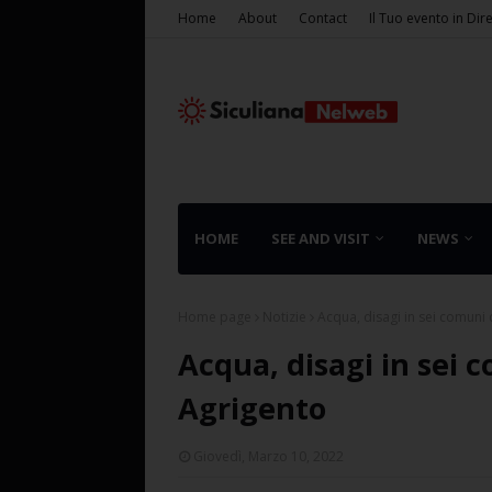
Home
About
Contact
Il Tuo evento in Dir
HOME
SEE AND VISIT
NEWS
Home page
Notizie
Acqua, disagi in sei comuni 
Acqua, disagi in sei c
Agrigento
Giovedì, Marzo 10, 2022