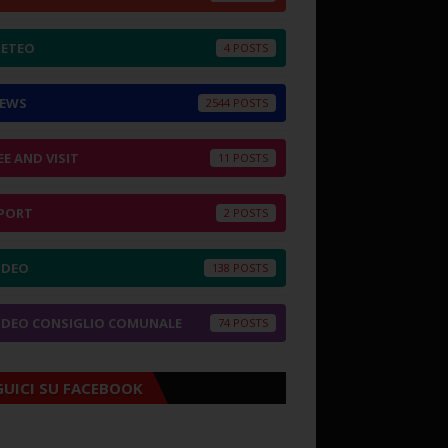
ETEO
4
EWS
2544
EE AND VISIT
11
PORT
2
IDEO
138
IDEO CONSIGLIO COMUNALE
74
GUICI SU FACEBOOK