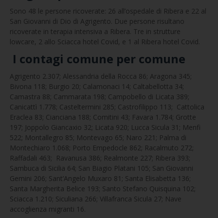
Sono 48 le persone ricoverate: 26 all’ospedale di Ribera e 22 al
San Giovanni di Dio di Agrigento. Due persone risultano
ricoverate in terapia intensiva a Ribera. Tre in strutture
lowcare, 2 allo Sciacca hotel Covid, e 1 al Ribera hotel Covid.
I contagi comune per comune
Agrigento 2.307; Alessandria della Rocca 86; Aragona 345;
Bivona 118; Burgio 20; Calamonaci 14; Caltabellotta 34;
Camastra 88; Cammarata 198; Campobello di Licata 389;
Canicattì 1.778; Casteltermini 285; Castrofilippo 113; Cattolica
Eraclea 83; Cianciana 188; Comitini 43; Favara 1.784; Grotte
197; Joppolo Giancaxio 32; Licata 920; Lucca Sicula 31; Menfi
522; Montallegro 85; Montevago 65; Naro 221; Palma di
Montechiaro 1.068; Porto Empedocle 862; Racalmuto 272;
Raffadali 463; Ravanusa 386; Realmonte 227; Ribera 393;
Sambuca di Sicilia 64; San Biagio Platani 105; San Giovanni
Gemini 206; Sant’Angelo Muxaro 81; Santa Elisabetta 136;
Santa Margherita Belice 193; Santo Stefano Quisquina 102;
Sciacca 1.210; Siculiana 266; Villafranca Sicula 27; Nave
accoglienza migranti 16.