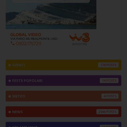
EVENTI
174
FESTE POPOLARI
14
METEO
4
NEWS
2544