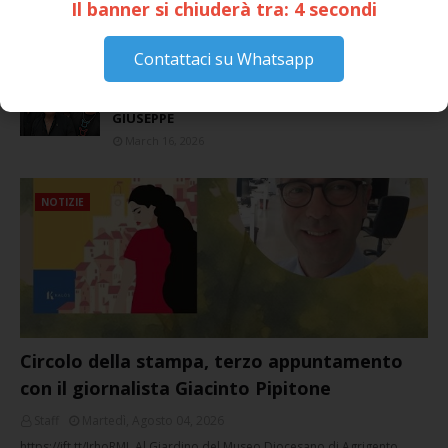
Piazza Umberto I: arrivano I Cugini di
Il banner si chiuderà tra:
4
secondi
Campagna
April 14, 2026
Contattaci su Whatsapp
I “TEPPISTI DEI SOGNI” IN CONCERTO A
SICULIANA PER I FESTEGGIAMENTI DI SAN
GIUSEPPE
March 16, 2026
NOTIZIE
Circolo della stampa, terzo appuntamento
con il giornalista Giacinto Pipitone
Staff
Martedì, Agosto 04, 2026
https://ift.tt/JrhoRML Al Giardino del Museo Diocesano di Agrigento,