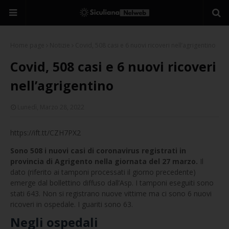
Home page
Notizie
Covid, 508 casi e 6 nuovi ricoveri nell’agrigentino
Covid, 508 casi e 6 nuovi ricoveri
nell’agrigentino
Lunedì, Marzo 28, 2022
https://ift.tt/CZH7PX2
Sono 508 i nuovi casi di coronavirus registrati in
provincia di Agrigento nella giornata del 27 marzo.
Il
dato (riferito ai tamponi processati il giorno precedente)
emerge dal bollettino diffuso dall’Asp. I tamponi eseguiti sono
stati 643. Non si registrano nuove vittime ma ci sono 6 nuovi
ricoveri in ospedale. I guariti sono 63.
Negli ospedali