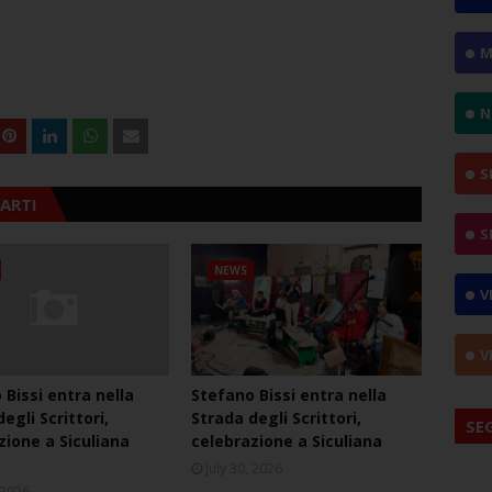
M
N
S
ARTI
S
NEWS
V
V
 Bissi entra nella
Stefano Bissi entra nella
egli Scrittori,
Strada degli Scrittori,
SE
zione a Siculiana
celebrazione a Siculiana
July 30, 2026
, 2026