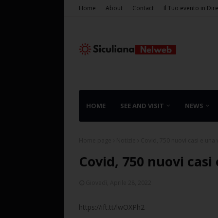
Home
About
Contact
Il Tuo evento in Dir
HOME
SEE AND VISIT
NEWS
Home page
Notizie
Covid, 750 nuovi casi e una
Covid, 750 nuovi casi
Giovedì, Aprile 28, 2022
https://ift.tt/lwOXPh2