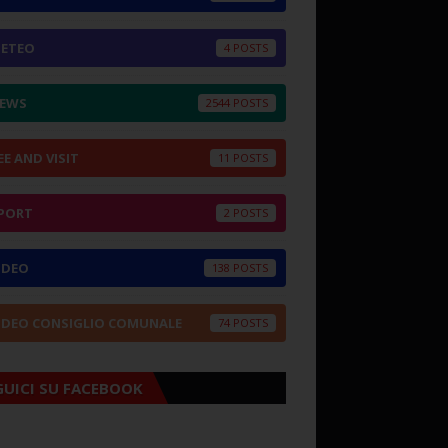
ETEO
4
EWS
2544
EE AND VISIT
11
PORT
2
IDEO
138
IDEO CONSIGLIO COMUNALE
74
GUICI SU FACEBOOK