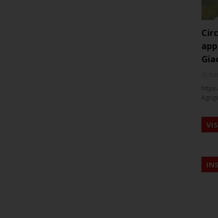
Cir
app
Gia
Staf
https:
Agrig
VI
IN