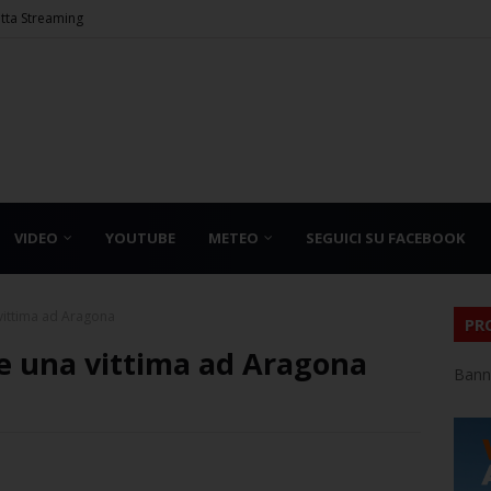
etta Streaming
VIDEO
YOUTUBE
METEO
SEGUICI SU FACEBOOK
 vittima ad Aragona
PR
 e una vittima ad Aragona
Bann