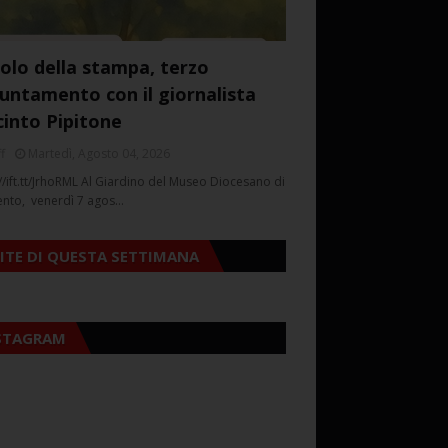
colo della stampa, terzo
untamento con il giornalista
cinto Pipitone
f
Martedì, Agosto 04, 2026
//ift.tt/JrhoRML Al Giardino del Museo Diocesano di
ento, venerdì 7 agos…
SITE DI QUESTA SETTIMANA
STAGRAM