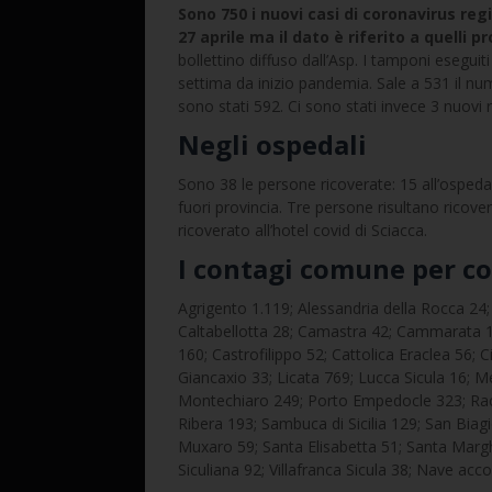
Sono 750 i nuovi casi di coronavirus regi
27 aprile ma il dato è riferito a quelli 
bollettino diffuso dall’Asp. I tamponi eseguit
settima da inizio pandemia. Sale a 531 il num
sono stati 592. Ci sono stati invece 3 nuovi 
Negli ospedali
Sono 38 le persone ricoverate: 15 all’ospeda
fuori provincia. Tre persone risultano ricover
ricoverato all’hotel covid di Sciacca.
I contagi comune per 
Agrigento 1.119; Alessandria della Rocca 24
Caltabellotta 28; Camastra 42; Cammarata 10
160; Castrofilippo 52; Cattolica Eraclea 56; 
Giancaxio 33; Licata 769; Lucca Sicula 16; 
Montechiaro 249; Porto Empedocle 323; Rac
Ribera 193; Sambuca di Sicilia 129; San Biag
Muxaro 59; Santa Elisabetta 51; Santa Margh
Siculiana 92; Villafranca Sicula 38; Nave acc