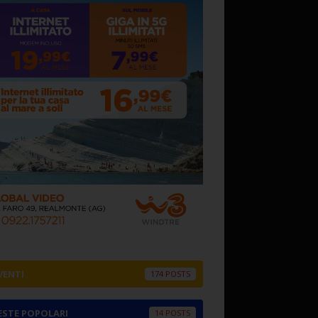
VENTI
174
ESTE POPOLARI
14