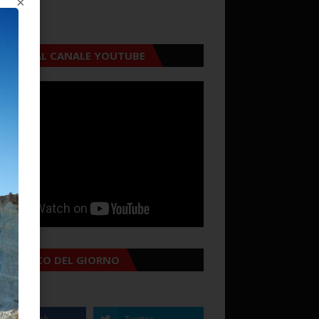
×
CRIVITI AL CANALE YOUTUBE
MANACCO DEL GIORNO