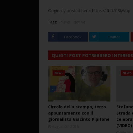
Originally posted here: https://ift.tt/C8lyVop
Tags:
News
Notizie
Facebook
Twitter
QUESTI POST POTREBBERO INTERESS
NEWS
NEWS
Circolo della stampa, terzo
Stefano
appuntamento con il
Strada d
giornalista Giacinto Pipitone
celebra
(VIDEO)
August 04, 2026
July 30