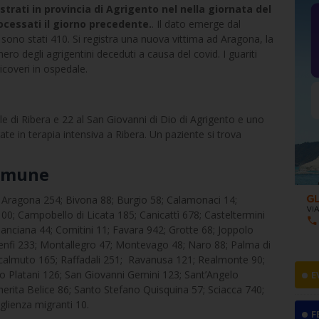
strati in provincia di Agrigento nel nella giornata del
processati il giorno precedente.
. Il dato emerge dal
i sono stati 410. Si registra una nuova vittima ad Aragona, la
ero degli agrigentini deceduti a causa del covid. I guariti
ricoveri in ospedale.
le di Ribera e 22 al San Giovanni di Dio di Agrigento e uno
ate in terapia intensiva a Ribera. Un paziente si trova
comune
; Aragona 254; Bivona 88; Burgio 58; Calamonaci 14;
0; Campobello di Licata 185; Canicattì 678; Casteltermini
Cianciana 44; Comitini 11; Favara 942; Grotte 68; Joppolo
Menfi 233; Montallegro 47; Montevago 48; Naro 88; Palma di
almuto 165; Raffadali 251; Ravanusa 121; Realmonte 90;
io Platani 126; San Giovanni Gemini 123; Sant’Angelo
E
erita Belice 86; Santo Stefano Quisquina 57; Sciacca 740;
oglienza migranti 10.
F