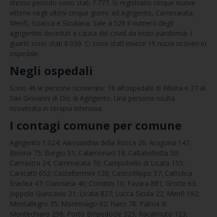
stesso periodo sono stati 7.777. Si registrano cinque nuove
vittime negli ultimi cinque giorni: ad Agrigento, Cammarata,
Menfi, Sciacca e Siculiana. Sale a 526 il numero degli
agrigentini deceduti a causa del covid da inizio pandemia. I
guariti sono stati 6.039. Ci sono stati invece 19 nuovi ricoveri in
ospedale.
Negli ospedali
Sono 46 le persone ricoverate: 18 all’ospedale di Ribera e 27 al
San Giovanni di Dio di Agrigento. Una persona risulta
ricoverata in terapia intensiva.
I contagi comune per comune
Agrigento 1.024; Alessandria della Rocca 26; Aragona 147;
Bivona 75; Burgio 51; Calamonaci 18; Caltabellotta 58;
Camastra 24; Cammarata 76; Campobello di Licata 155;
Canicattì 652; Casteltermini 126; Castrofilippo 57; Cattolica
Eraclea 47; Cianciana 46; Comitini 10; Favara 881; Grotte 63;
Joppolo Giancaxio 21; Licata 827; Lucca Sicula 22; Menfi 192;
Montallegro 35; Montevago 62; Naro 78; Palma di
Montechiaro 298; Porto Empedocle 325; Racalmuto 123;