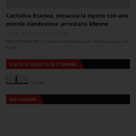
Cattolica Eraclea, minaccia la nipote con una
pistola clandestina: arrestato 69enne
Staff
Venerdì, Agosto 07, 2026
https://ift.tt/ulBHEJK I Carabinieri della Stazione di Cattolica Eraclea, con
il supp…
VISITE DI QUESTA SETTIMANA
10,056
INSTAGRAM