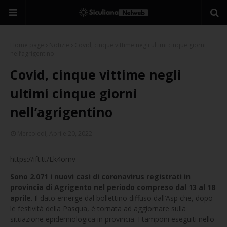
Home page
Notizie
Covid, cinque vittime negli ultimi cinque giorni
nell’agrigentino
Covid, cinque vittime negli
ultimi cinque giorni
nell’agrigentino
Mercoledì, Aprile 20, 2022
https://ift.tt/Lk4ornv
Sono 2.071 i nuovi casi di coronavirus registrati in
provincia di Agrigento nel periodo compreso dal 13 al 18
aprile
. Il dato emerge dal bollettino diffuso dall’Asp che, dopo
le festività della Pasqua, è tornata ad aggiornare sulla
situazione epidemiologica in provincia. I tamponi eseguiti nello