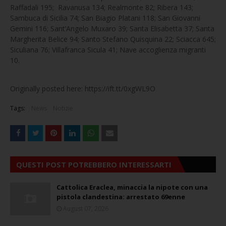
Raffadali 195; Ravanusa 134; Realmonte 82; Ribera 143;
Sambuca di Sicilia 74; San Biagio Platani 118; San Giovanni
Gemini 116; Sant’Angelo Muxaro 39; Santa Elisabetta 37; Santa
Margherita Belice 94; Santo Stefano Quisquina 22; Sciacca 645;
Siculiana 76; Villafranca Sicula 41; Nave accoglienza migranti
10.
Originally posted here: https://ift.tt/0xgWL9O
Tags:
News
Notizie
QUESTI POST POTREBBERO INTERESSARTI
Cattolica Eraclea, minaccia la nipote con una
pistola clandestina: arrestato 69enne
August 07, 2026