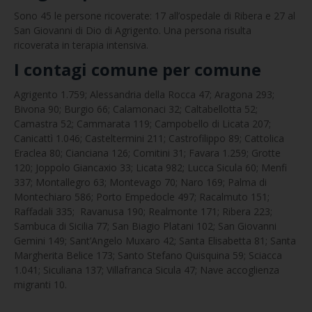
Sono 45 le persone ricoverate: 17 all’ospedale di Ribera e 27 al
San Giovanni di Dio di Agrigento. Una persona risulta
ricoverata in terapia intensiva.
I contagi comune per comune
Agrigento 1.759; Alessandria della Rocca 47; Aragona 293;
Bivona 90; Burgio 66; Calamonaci 32; Caltabellotta 52;
Camastra 52; Cammarata 119; Campobello di Licata 207;
Canicattì 1.046; Casteltermini 211; Castrofilippo 89; Cattolica
Eraclea 80; Cianciana 126; Comitini 31; Favara 1.259; Grotte
120; Joppolo Giancaxio 33; Licata 982; Lucca Sicula 60; Menfi
337; Montallegro 63; Montevago 70; Naro 169; Palma di
Montechiaro 586; Porto Empedocle 497; Racalmuto 151;
Raffadali 335; Ravanusa 190; Realmonte 171; Ribera 223;
Sambuca di Sicilia 77; San Biagio Platani 102; San Giovanni
Gemini 149; Sant’Angelo Muxaro 42; Santa Elisabetta 81; Santa
Margherita Belice 173; Santo Stefano Quisquina 59; Sciacca
1.041; Siculiana 137; Villafranca Sicula 47; Nave accoglienza
migranti 10.