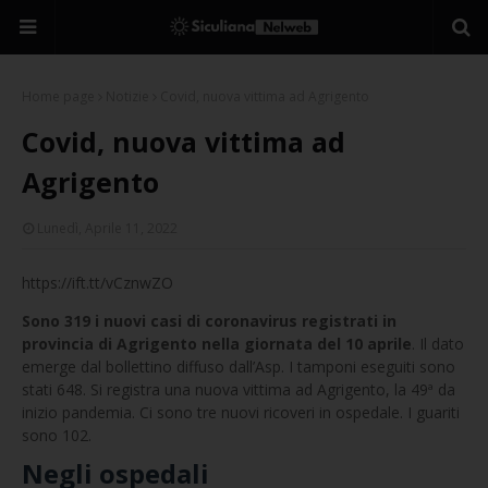
Home page
Notizie
Covid, nuova vittima ad Agrigento
Covid, nuova vittima ad
Agrigento
Lunedì, Aprile 11, 2022
https://ift.tt/vCznwZO
Sono 319 i nuovi casi di coronavirus registrati in
provincia di Agrigento nella giornata del 10 aprile
. Il dato
emerge dal bollettino diffuso dall’Asp. I tamponi eseguiti sono
stati 648. Si registra una nuova vittima ad Agrigento, la 49ª da
inizio pandemia. Ci sono tre nuovi ricoveri in ospedale. I guariti
sono 102.
Negli ospedali