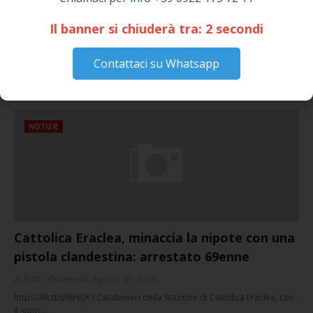
April 14, 2026
Il banner si chiuderà tra:
2
secondi
I “TEPPISTI DEI SOGNI” IN CONCERTO A
SICULIANA PER I FESTEGGIAMENTI DI SAN
Contattaci su Whatsapp
GIUSEPPE
March 16, 2026
NOTIZIE
Cattolica Eraclea, minaccia la nipote con una
pistola clandestina: arrestato 69enne
Staff
Venerdì, Agosto 07, 2026
https://ift.tt/ulBHEJK I Carabinieri della Stazione di Cattolica Eraclea, con
il supp…