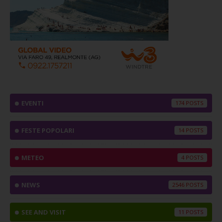
EVENTI
174
FESTE POPOLARI
14
METEO
4
NEWS
2546
SEE AND VISIT
11