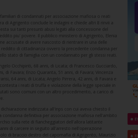
e familiari di condannati per associazione mafiosa o reati
a di Agrigento conclude le indagini e chiede altri 8 rinvii a
esta sui tanti presunti abusi legati alla concessione del
reddito piu' povere. Il pubblico ministero di Agrigento, Elenia
e accusate di avere nascosto di rientrare in una delle
 reddito di cittadinanza ovvero la precedente condanna per
nello stato di famiglia con un condannato per gli stessi reati.
ngelo Occhipinti, 68 anni, di Licata; di Francesco Gucciardo,
ni, di Favara; Enzo Quaranta, 51 anni, di Favara; Vincenza
si, 64 anni, di Licata; Angelo Pirrera, 42 anni, di Favara e
ontesta i reati di truffa e violazione della legge speciale in
mputati sono comuni con un altro procedimento, a carico di
e.
ichiarazione indirizzata all'Inps con cui aveva chiesto il
una condanna definitiva per associazione mafiosa nell'ambito
E
chio sulla rete di fiancheggiatori dell'allora latitante
ni di carcere in seguito all'arresto nell'operazione
ruolo di braccio destro del capomafia di Agrigento, Maurizio
F