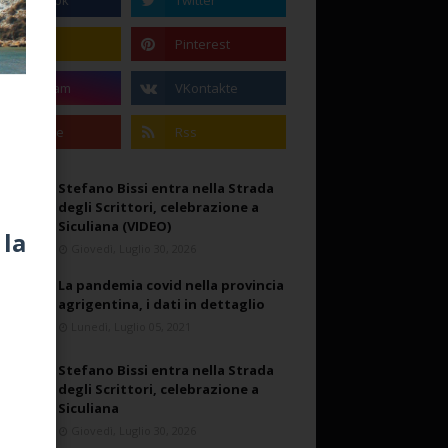
Stefano Bissi entra nella Strada
degli Scrittori, celebrazione a
Siculiana (VIDEO)
 la
Giovedì, Luglio 30, 2026
La pandemia covid nella provincia
agrigentina, i dati in dettaglio
Lunedì, Luglio 05, 2021
Stefano Bissi entra nella Strada
degli Scrittori, celebrazione a
Siculiana
Giovedì, Luglio 30, 2026