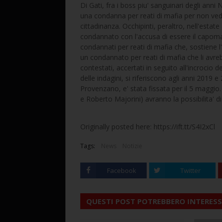
Di Gati, fra i boss piu' sanguinari degli an
una condanna per reati di mafia per non veder
cittadinanza. Occhipinti, peraltro, nell'esta
condannato con l'accusa di essere il capomafia 
condannati per reati di mafia che, sostiene 
un condannato per reati di mafia che li avreb
contestati, accertati in seguito all'incrocio 
delle indagini, si riferiscono agli anni 2019 
Provenzano, e' stata fissata per il 5 maggio.
e Roberto Majorini) avranno la possibilita' di
Originally posted here: https://ift.tt/S4I2xCl
Tags:
News
Notizie
Facebook
Twitter
QUESTI POST POTREBBERO INTERESS