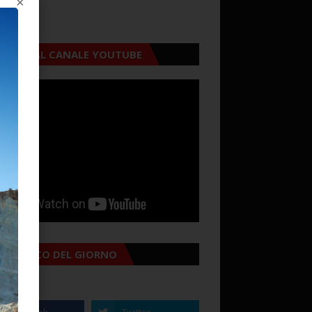
×
CRIVITI AL CANALE YOUTUBE
MANACCO DEL GIORNO