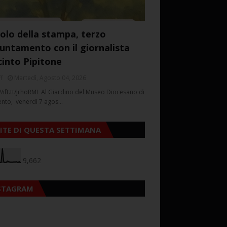
colo della stampa, terzo
untamento con il giornalista
cinto Pipitone
f
Martedì, Agosto 04, 2026
//ift.tt/JrhoRML Al Giardino del Museo Diocesano di
ento, venerdì 7 agos…
SITE DI QUESTA SETTIMANA
9,662
STAGRAM