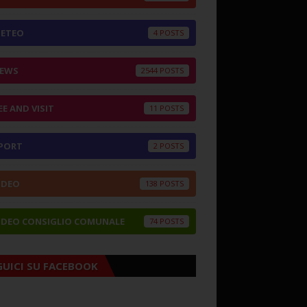
ETEO
4
EWS
2544
EE AND VISIT
11
PORT
2
IDEO
138
IDEO CONSIGLIO COMUNALE
74
GUICI SU FACEBOOK