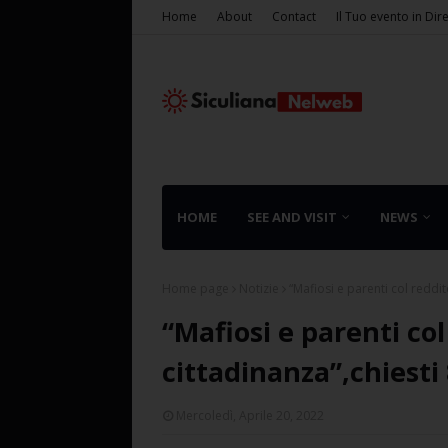
Home
About
Contact
Il Tuo evento in Dir
HOME
SEE AND VISIT
NEWS
Home page
Notizie
“Mafiosi e parenti col reddito
“Mafiosi e parenti col
cittadinanza”,chiesti 
Mercoledì, Aprile 20, 2022