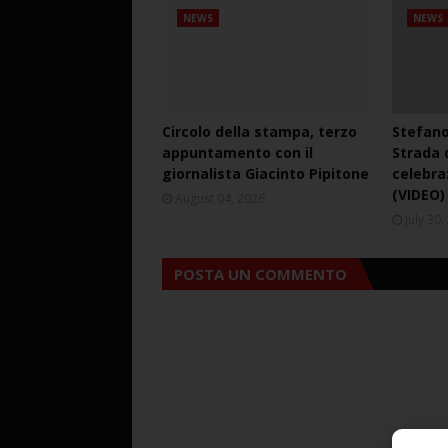
NEWS
NEWS
Circolo della stampa, terzo
Stefano
appuntamento con il
Strada d
giornalista Giacinto Pipitone
celebra
(VIDEO)
August 04, 2026
July 30
POSTA UN COMMENTO