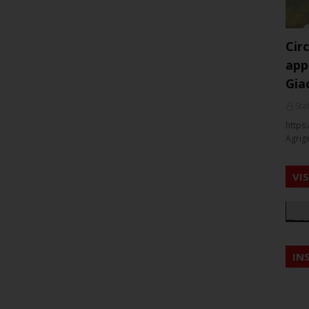
Cir
app
Gia
Staf
https:
Agrig
VI
IN