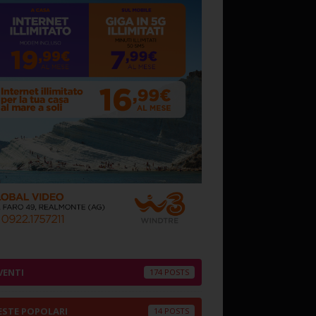
VENTI
174
ESTE POPOLARI
14