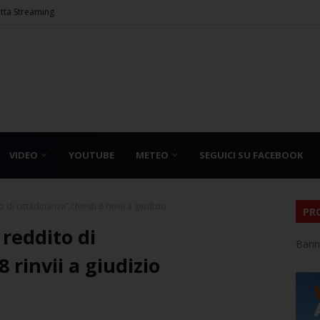
etta Streaming
VIDEO
YOUTUBE
METEO
SEGUICI SU FACEBOOK
 di cittadinanza”,chiesti 8 rinvii a giudizio
PR
 reddito di
Bann
8 rinvii a giudizio