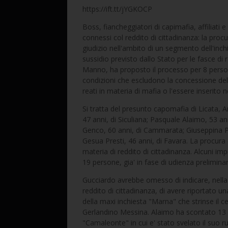
https://ift.tt/jYGKOCP
Boss, fiancheggiatori di capimafia, affiliati 
connessi col reddito di cittadinanza: la procur
giudizio nell'ambito di un segmento dell'inchi
sussidio previsto dallo Stato per le fasce di 
Manno, ha proposto il processo per 8 person
condizioni che escludono la concessione del
reati in materia di mafia o l'essere inserito 
Si tratta del presunto capomafia di Licata, A
47 anni, di Siculiana; Pasquale Alaimo, 53 an
Genco, 60 anni, di Cammarata; Giuseppina Pari
Gesua Presti, 46 anni, di Favara. La procura c
materia di reddito di cittadinanza. Alcuni i
19 persone, gia' in fase di udienza preliminar
Gucciardo avrebbe omesso di indicare, nella d
reddito di cittadinanza, di avere riportato 
della maxi inchiesta "Marna" che strinse il cer
Gerlandino Messina. Alaimo ha scontato 13 an
"Camaleonte" in cui e' stato svelato il suo 