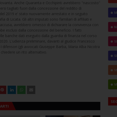
ni Novanta. Anche Quaranta e Occhipinti avrebbero "nascosto"
si tagliati fuori dalla concessione del reddito di
M
te del 2019 e' stato nuovamente arrestato e in seguito
di Licata. Gli altri imputati sono familiari di affiliati e
l'accusa, avrebbero omesso di dichiarare la convivenza con
N
be esclusi dalla concessione del beneficio. I fatti
delle banche dati eseguito dalla guardia di finanza nel corso
e 2020. L'udienza preliminare, davanti al giudice Francesco
S
 I difensori (gli avvocati Giuseppe Barba, Maria Alba Nicotra
 chiedere un rito alternativo.
S
V
V
SE
ARTI