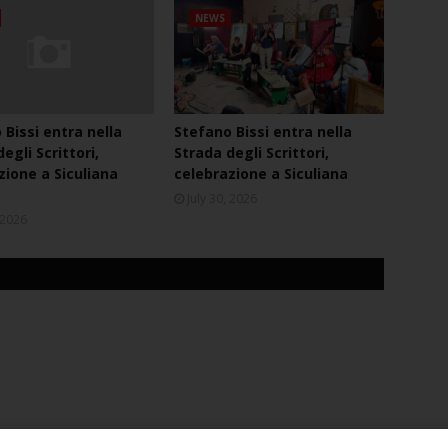
NEWS
 Bissi entra nella
Stefano Bissi entra nella
egli Scrittori,
Strada degli Scrittori,
zione a Siculiana
celebrazione a Siculiana
July 30, 2026
, 2026