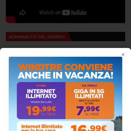
ALMANACCO DEL GIORNO
×
Coronavirus: messaggio del Sindaco Zambito
ai cittadini
Domenica, Novembre 22, 2020