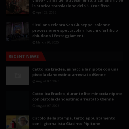
Video - L'alba dello Svelamento: Siculiana rivive
la storica translazione del SS. Crocifisso
April 28, 2025
Siculiana celebra San Giuseppe: solenne
processione e spettacolari fuochi d’artificio
chiudono i festeggiamenti
March 20, 2025
RECENT NEWS
Cattolica Eraclea, minaccia la nipote con una
pistola clandestina: arrestato 69enne
August 07, 2026
Cattolica Eraclea, durante lite minaccia nipote
con pistola clandestina: arrestato 69enne
August 07, 2026
Circolo della stampa, terzo appuntamento
con il giornalista Giacinto Pipitone