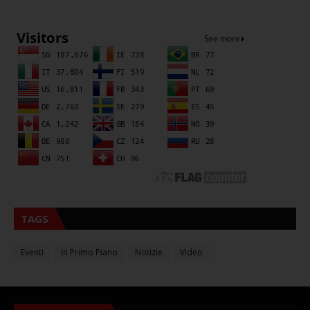
Sna
TAGS
Eventi
In Primo Piano
Notizie
Video