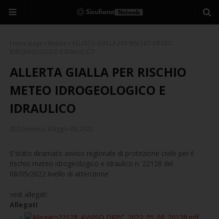
Home page
Notizie
ALLERTA GIALLA PER RISCHIO METEO
IDROGEOLOGICO E IDRAULICO
ALLERTA GIALLA PER RISCHIO
METEO IDROGEOLOGICO E
IDRAULICO
Domenica, Maggio 08, 2022
E'stato diramato avviso regionale di protezione civile per il
rischio meteo idrogeologico e idraulico n. 22128 del
08/05/2022 livello di attenzione
vedi allegati
Allegati
22128_AVVISO DRPC_2022_05_08_20138.pdf