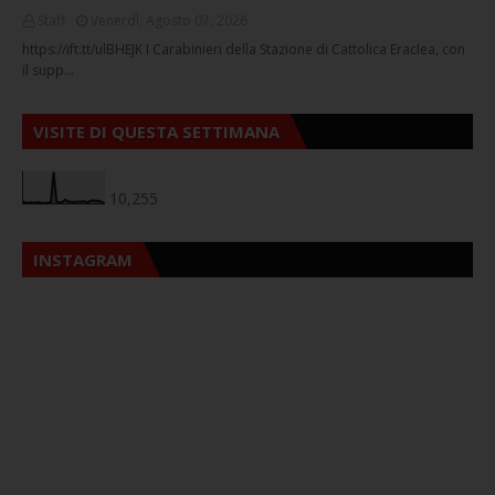
Staff
Venerdì, Agosto 07, 2026
https://ift.tt/ulBHEJK I Carabinieri della Stazione di Cattolica Eraclea, con
il supp…
VISITE DI QUESTA SETTIMANA
10,255
INSTAGRAM