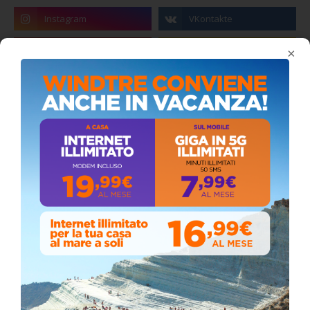
×
Coronavirus: messaggio del Sindaco Zambito
ai cittadini
Domenica, Novembre 22, 2020
Circolo della stampa, terzo appuntamento
con il giornalista Giacinto Pipitone
Martedì, Agosto 04, 2026
Elezioni a Siculiana, in testa candidato
sindaco Zambito
Lunedì, Ottobre 05, 2020
📅 ESTATE MEDITERRANEA 2026 – COMUNE DI
SICULIANA
July 24, 2026