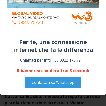
Siculiana, concerto del 1° Maggio 2026 in
Piazza Umberto I: arrivano I Cugini di
Campagna
April 14, 2026
I “TEPPISTI DEI SOGNI” IN CONCERTO A
SICULIANA PER I FESTEGGIAMENTI DI SAN
GIUSEPPE
Per te, una connessione
March 16, 2026
internet che fa la differenza​
NOTIZIE
Chiamaci per info +39 0922 175 72 11
Il banner si chiuderà tra:
4
secondi
Contattaci su Whatsapp
Cattolica Eraclea, minaccia la nipote con una
pistola clandestina: arrestato 69enne