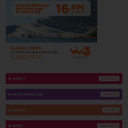
EVENTI
174
FESTE POPOLARI
14
METEO
4
NEWS
2546