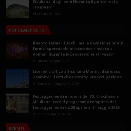
Siculiana, dagli anni Novanta il ponte resta
"sospeso"
January 08, 2026
POPULAR POSTS
Il vento ferma i fuochi, ma la devozione non si
ferma: spettacolo pirotecnico rinviato a
domani durante la processione al “Passo”
Sabato, Maggio 02, 2026
Lite nel traffico a Siculiana Marina, il sindaco
Zambito: “fatti che destano preoccupazione”
Domenica, Giugno 14, 2026
Festeggiamenti in onore del SS. Crocifisso a
Siculiana: ecco il programma completo dei
festeggiamenti da 29 aprile al 3 maggio 2026
Venerdì, Aprile 24, 2026
EVENTI