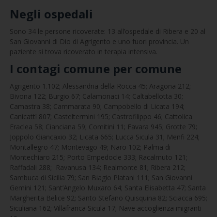
Negli ospedali
Sono 34 le persone ricoverate: 13 all’ospedale di Ribera e 20 al
San Giovanni di Dio di Agrigento e uno fuori provincia. Un
paziente si trova ricoverato in terapia intensiva.
I contagi comune per comune
Agrigento 1.102; Alessandria della Rocca 45; Aragona 212;
Bivona 122; Burgio 67; Calamonaci 14; Caltabellotta 30;
Camastra 38; Cammarata 90; Campobello di Licata 194;
Canicattì 807; Casteltermini 195; Castrofilippo 46; Cattolica
Eraclea 58; Cianciana 59; Comitini 11; Favara 945; Grotte 79;
Joppolo Giancaxio 32; Licata 665; Lucca Sicula 31; Menfi 224;
Montallegro 47; Montevago 49; Naro 102; Palma di
Montechiaro 215; Porto Empedocle 333; Racalmuto 121;
Raffadali 288; Ravanusa 134; Realmonte 81; Ribera 212;
Sambuca di Sicilia 79; San Biagio Platani 111; San Giovanni
Gemini 121; Sant’Angelo Muxaro 64; Santa Elisabetta 47; Santa
Margherita Belice 92; Santo Stefano Quisquina 82; Sciacca 695;
Siculiana 162; Villafranca Sicula 17; Nave accoglienza migranti