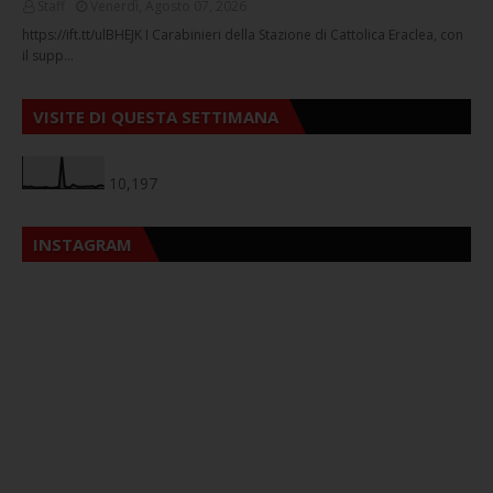
Staff
Venerdì, Agosto 07, 2026
https://ift.tt/ulBHEJK I Carabinieri della Stazione di Cattolica Eraclea, con
il supp…
VISITE DI QUESTA SETTIMANA
10,197
INSTAGRAM