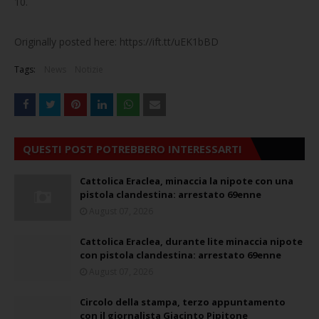
10.
Originally posted here: https://ift.tt/uEK1bBD
Tags:
News
Notizie
QUESTI POST POTREBBERO INTERESSARTI
Cattolica Eraclea, minaccia la nipote con una
pistola clandestina: arrestato 69enne
August 07, 2026
Cattolica Eraclea, durante lite minaccia nipote
con pistola clandestina: arrestato 69enne
August 07, 2026
Circolo della stampa, terzo appuntamento
con il giornalista Giacinto Pipitone