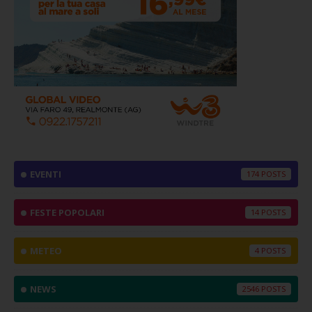
EVENTI
174
FESTE POPOLARI
14
METEO
4
NEWS
2546