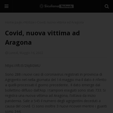
Home page
Notizie
Covid, nuova vittima ad Aragona
Covid, nuova vittima ad
Aragona
Lunedì, Maggio 16, 2022
https://ift.tt/2IqBGWU
Sono 288 i nuovi casi di coronavirus registrati in provincia di
Agrigento nel nella giornata del 14 maggio ma il dato è riferito
a quelli processati il giorno precedente.. Il dato emerge dal
bollettino diffuso dall’Asp. I tamponi eseguiti sono stati 733. Si
registra una nuova vittima ad Aragona, l’ottava da inizio
pandemia. Sale a 545 il numero degli agrigentini deceduti a
causa del covid. Ci sono inoltre 3 nuovi ricoveri mentre i guariti
sono 344.