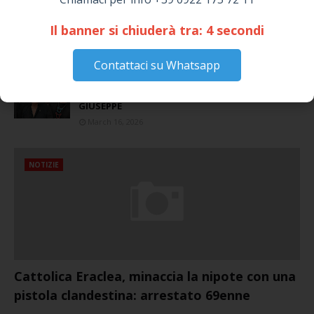
Siculiana, concerto del 1° Maggio 2026 in
Piazza Umberto I: arrivano I Cugini di
Il banner si chiuderà tra:
4
secondi
Campagna
April 14, 2026
Contattaci su Whatsapp
I “TEPPISTI DEI SOGNI” IN CONCERTO A
SICULIANA PER I FESTEGGIAMENTI DI SAN
GIUSEPPE
March 16, 2026
NOTIZIE
Cattolica Eraclea, minaccia la nipote con una
pistola clandestina: arrestato 69enne