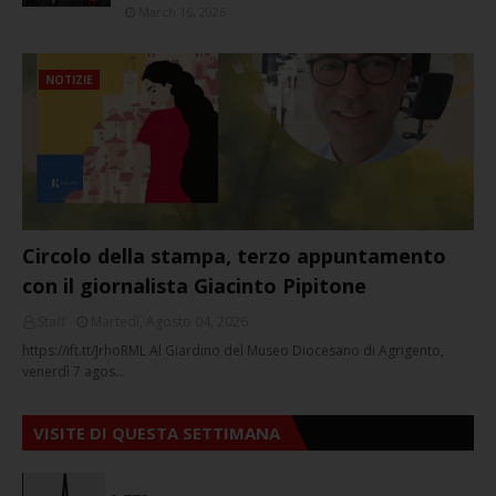
March 16, 2026
NOTIZIE
Circolo della stampa, terzo appuntamento
con il giornalista Giacinto Pipitone
Staff
Martedì, Agosto 04, 2026
https://ift.tt/JrhoRML Al Giardino del Museo Diocesano di Agrigento,
venerdì 7 agos…
VISITE DI QUESTA SETTIMANA