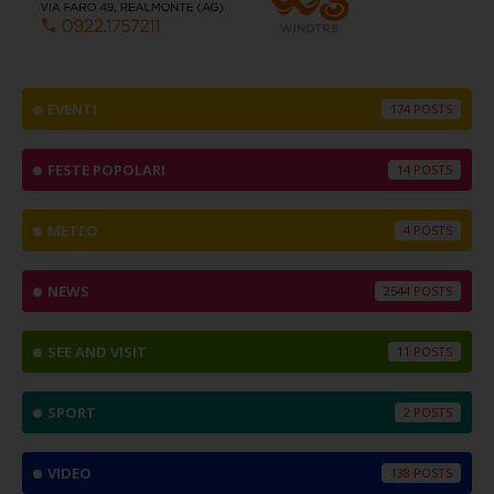
EVENTI
174
FESTE POPOLARI
14
METEO
4
NEWS
2544
SEE AND VISIT
11
SPORT
2
VIDEO
138