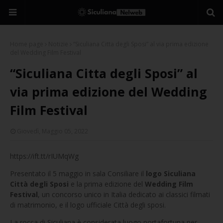
Home page
Notizie
“Siculiana Citta degli Sposi” al via prima edizione
del Wedding Film Festival
“Siculiana Citta degli Sposi” al
via prima edizione del Wedding
Film Festival
Giovedì, Maggio 05, 2022
https://ift.tt/rIUMqWg
Presentato il 5 maggio in sala Consiliare il
logo Siculiana
Città degli Sposi
e la prima edizione del
Wedding Film
Festival
, un concorso unico in Italia dedicato ai classici filmati
di matrimonio, e il logo ufficiale Città degli sposi.
La rocca di Siculiana è considerata luogo portafortuna per