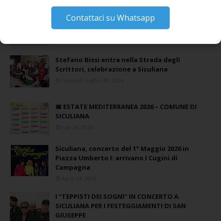
Contattaci su Whatsapp
La pandemia covid nella provincia agrigentina,
i dati in dettaglio
Lunedì, Luglio 05, 2021
Stefano Bissi entra nella Strada degli
Scrittori, celebrazione a Siculiana
Giovedì, Luglio 30, 2026
📅 ESTATE MEDITERRANEA 2026 – COMUNE DI
SICULIANA
July 24, 2026
Siculiana, concerto del 1° Maggio 2026 in
Piazza Umberto I: arrivano I Cugini di
Campagna
April 14, 2026
I “TEPPISTI DEI SOGNI” IN CONCERTO A
SICULIANA PER I FESTEGGIAMENTI DI SAN
GIUSEPPE