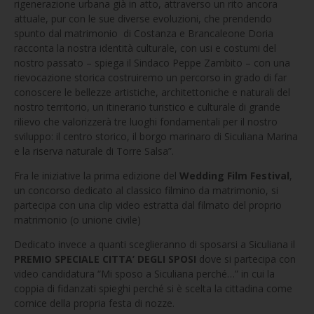
rigenerazione urbana già in atto, attraverso un rito ancora
attuale, pur con le sue diverse evoluzioni, che prendendo
spunto dal matrimonio di Costanza e Brancaleone Doria
racconta la nostra identità culturale, con usi e costumi del
nostro passato – spiega il Sindaco Peppe Zambito – con una
rievocazione storica costruiremo un percorso in grado di far
conoscere le bellezze artistiche, architettoniche e naturali del
nostro territorio, un itinerario turistico e culturale di grande
rilievo che valorizzerà tre luoghi fondamentali per il nostro
sviluppo: il centro storico, il borgo marinaro di Siculiana Marina
e la riserva naturale di Torre Salsa”.
Fra le iniziative la prima edizione del
Wedding Film Festival
,
un concorso dedicato al classico filmino da matrimonio, si
partecipa con una clip video estratta dal filmato del proprio
matrimonio (o unione civile)
Dedicato invece a quanti sceglieranno di sposarsi a Siculiana il
PREMIO SPECIALE CITTA’ DEGLI SPOSI
dove si partecipa con
video candidatura “Mi sposo a Siculiana perché…” in cui la
coppia di fidanzati spieghi perché si è scelta la cittadina come
cornice della propria festa di nozze.