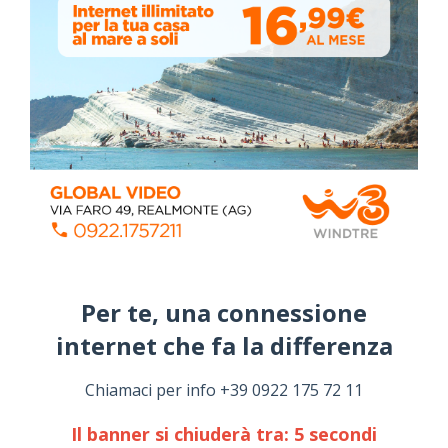
ALMANACCO DEL GIORNO
Per te, una connessione
internet che fa la differenza​
Chiamaci per info +39 0922 175 72 11
Stefano Bissi entra nella Strada degli
Scrittori, celebrazione a Siculiana (VIDEO)
Il banner si chiuderà tra:
4
secondi
Giovedì, Luglio 30, 2026