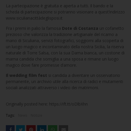
La partecipazione è gratuita e aperta a tutti. Il bando e la
scheda di partecipazione si potranno visionare a quest’indirizzo
www.siculianacittàdeglisposi.it
Fra i premi in palio la famosa
Dote di Costanza
un cofanetto
prezioso che valorizza la tradizione artigianale del ricamo a
mano di Siculiana, servizi fotografici, soggiorni alla scoperta di
un luogo magico e incontaminato della nostra Sicilia, la riserva
naturale di Torre Salsa, con la sua Dama bianca, un costone di
marna candida che somiglia a una sposa e rimane un luogo
magico dove fare promesse d’amore.
Il wedding film fest
si candida a diventare un osservatorio
permanente, un archivio utile alla ricerca di radici e mutamenti
sociali analizzati attraverso i video dei matrimoni.
Originally posted here: https://ift.tt/oDlbXhn
Tags:
News
Notizie