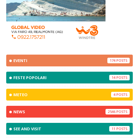
EVENTI
174
FESTE POPOLARI
14
METEO
4
NEWS
2546
SEE AND VISIT
11