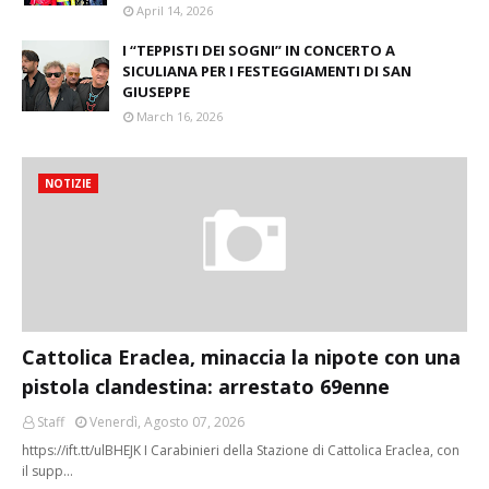
April 14, 2026
I “TEPPISTI DEI SOGNI” IN CONCERTO A
SICULIANA PER I FESTEGGIAMENTI DI SAN
GIUSEPPE
March 16, 2026
NOTIZIE
Cattolica Eraclea, minaccia la nipote con una
pistola clandestina: arrestato 69enne
Staff
Venerdì, Agosto 07, 2026
https://ift.tt/ulBHEJK I Carabinieri della Stazione di Cattolica Eraclea, con
il supp…