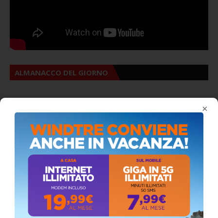
ALMANACCO DEL GIORNO
×
Coronavirus: messaggio del Sindaco Zambito
ai cittadini