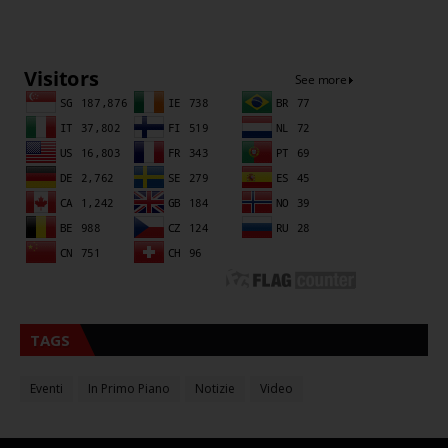
Sna
TAGS
Eventi
In Primo Piano
Notizie
Video