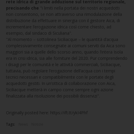
rete idrica di grande adduzione sul territorio regionale,
precisando che
"i limiti nella portata dei nostri acquedotti
non consentono, se non attraverso una rimodulazione della
distribuzione da effettuare in sinergia con il gestore Aica, di
incrementare l’erogazione idrica così come chiesto, ad
esempio, dal sindaco di Siculiana".
"Al momento – sottolinea Siciliacque – le quantità d’acqua
complessivamente consegnate ai comuni serviti da Aica sono
maggiori sia a quelle dello scorso anno, quando l’intera Isola
era in crisi idrica, sia alle forniture del 2020. Pur comprendendo
i disagi per le comunità e le attività commerciali, Siciliacque,
tuttavia, può regolare l’erogazione dell’acqua con i tempi
tecnici necessari e compatibilmente con le portate degli
acquedotti gestiti. In un’ottica di collaborazione con Aica,
Siciliacque metterà in campo come sempre ogni azione
finalizzata alla risoluzione dei possibili disservizi".
Originally posted here: https://ift.tt/ykI4Phf
Tags:
News
Notizie