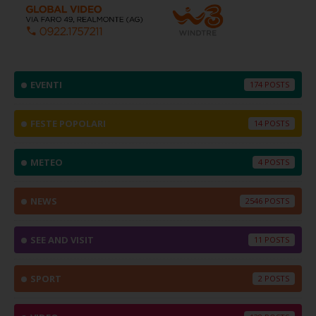
EVENTI
174
FESTE POPOLARI
14
METEO
4
NEWS
2546
SEE AND VISIT
11
SPORT
2