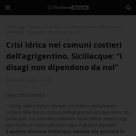
Home page
Notizie
Crisi idrica nei comuni costieri dell’agrigentino,
Siciliacque: “i disagi non dipendono da noi”
Crisi idrica nei comuni costieri
dell’agrigentino, Siciliacque: “i
disagi non dipendono da noi”
Giovedì, Giugno 23, 2022
https://ift.tt/yE9fqLx
"I disagi nelle forniture d’acqua che stanno interessando i
comuni della fascia costiera dell’Agrigentino non dipendono da
Siciliacque, ma con tutta probabilità da un deficit, rispetto agli
anni scorsi, di risorse idriche in capo al gestore d’ambito".
È quanto chiarisce Siciliacque, società che gestisce la