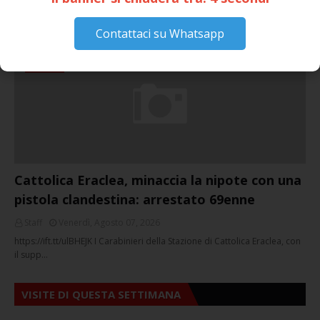
GIUSEPPE
March 16, 2026
Contattaci su Whatsapp
NOTIZIE
Cattolica Eraclea, minaccia la nipote con una
pistola clandestina: arrestato 69enne
Staff
Venerdì, Agosto 07, 2026
https://ift.tt/ulBHEJK I Carabinieri della Stazione di Cattolica Eraclea, con
il supp…
VISITE DI QUESTA SETTIMANA