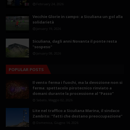
February 24, 2026
Vecchie Glorie in campo: a Siculiana un gol alla
solidarietà
January 19, 2026
Siculiana, dagli anni Novanta il ponte resta
"sospeso"
January 08, 2026
POPULAR POSTS
Il vento ferma i fuochi, ma la devozione non si
ferma: spettacolo pirotecnico rinviato a
domani durante la processione al “Passo”
Sabato, Maggio 02, 2026
Lite nel traffico a Siculiana Marina, il sindaco
Zambito: “fatti che destano preoccupazione”
Domenica, Giugno 14, 2026