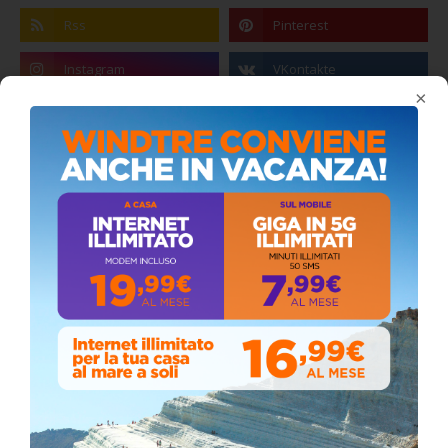
×
Coronavirus: messaggio del Sindaco Zambito
ai cittadini
Domenica, Novembre 22, 2020
Circolo della stampa, terzo appuntamento
con il giornalista Giacinto Pipitone
Martedì, Agosto 04, 2026
Elezioni a Siculiana, in testa candidato
sindaco Zambito
Lunedì, Ottobre 05, 2020
📅 ESTATE MEDITERRANEA 2026 – COMUNE DI