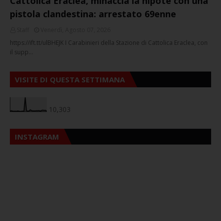
Cattolica Eraclea, minaccia la nipote con una
pistola clandestina: arrestato 69enne
Staff
Venerdì, Agosto 07, 2026
https://ift.tt/ulBHEJK I Carabinieri della Stazione di Cattolica Eraclea, con
il supp…
VISITE DI QUESTA SETTIMANA
10,303
INSTAGRAM