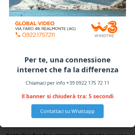
SICULIANA
July 24, 2026
Siculiana, concerto del 1° Maggio 2026 in
Piazza Umberto I: arrivano I Cugini di
Campagna
April 14, 2026
I “TEPPISTI DEI SOGNI” IN CONCERTO A
SICULIANA PER I FESTEGGIAMENTI DI SAN
Per te, una connessione
GIUSEPPE
internet che fa la differenza​
March 16, 2026
Chiamaci per info +39 0922 175 72 11
NOTIZIE
Il banner si chiuderà tra:
4
secondi
Contattaci su Whatsapp