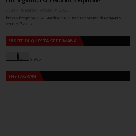
con il giornalista Giacinto Pipitone
Staff
Martedì, Agosto 04, 2026
https://ift.tt/JrhoRML Al Giardino del Museo Diocesano di Agrigento,
venerdì 7 agos…
VISITE DI QUESTA SETTIMANA
9,965
INSTAGRAM