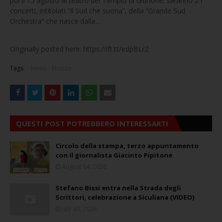
poi il 15 agosto al teatro del Tempio di Giunone: saranno 2 i
concerti, intitolati “Il Sud che suona”, della “Grande Sud
Orchestra” che nasce dalla...
Originally posted here: https://ift.tt/edpBLrZ
Tags:
News
Notizie
QUESTI POST POTREBBERO INTERESSARTI
Circolo della stampa, terzo appuntamento
con il giornalista Giacinto Pipitone
August 04, 2026
Stefano Bissi entra nella Strada degli
Scrittori, celebrazione a Siculiana (VIDEO)
July 30, 2026