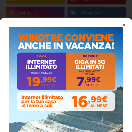
×
Stefano Bissi entra nella Strada degli
Scrittori, celebrazione a Siculiana (VIDEO)
Giovedì, Luglio 30, 2026
La pandemia covid nella provincia agrigentina,
i dati in dettaglio
Lunedì, Luglio 05, 2021
Stefano Bissi entra nella Strada degli
Scrittori, celebrazione a Siculiana
Giovedì, Luglio 30, 2026
📅 ESTATE MEDITERRANEA 2026 – COMUNE DI
SICULIANA