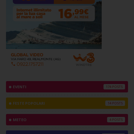
EVENTI
174
FESTE POPOLARI
14
METEO
4