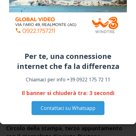
July 24, 2026
Siculiana, concerto del 1° Maggio 2026 in
Piazza Umberto I: arrivano I Cugini di
Campagna
April 14, 2026
I “TEPPISTI DEI SOGNI” IN CONCERTO A
SICULIANA PER I FESTEGGIAMENTI DI SAN
Per te, una connessione
GIUSEPPE
March 16, 2026
internet che fa la differenza​
Chiamaci per info +39 0922 175 72 11
NOTIZIE
Il banner si chiuderà tra:
3
secondi
Contattaci su Whatsapp
Circolo della stampa, terzo appuntamento