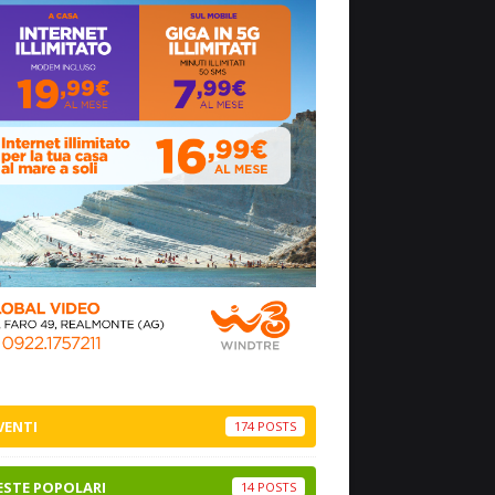
VENTI
174
ESTE POPOLARI
14