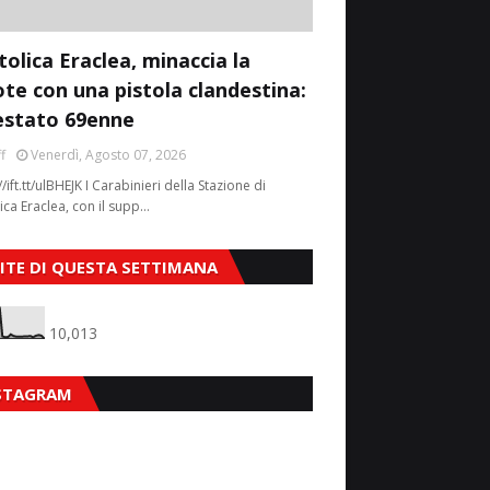
tolica Eraclea, minaccia la
ote con una pistola clandestina:
estato 69enne
f
Venerdì, Agosto 07, 2026
//ift.tt/ulBHEJK I Carabinieri della Stazione di
ica Eraclea, con il supp…
SITE DI QUESTA SETTIMANA
10,013
STAGRAM