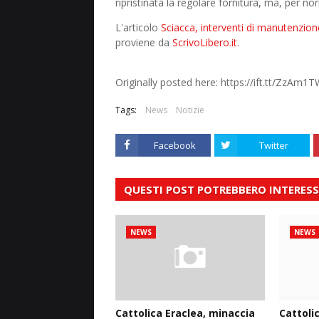
ripristinata la regolare fornitura, ma, per no
L'articolo
Sciacca, interventi di manutenzione 
proviene da
ScrivoLibero.it
.
Originally posted here: https://ift.tt/ZzAm1
Tags:
News
Notizie
Facebook
Twitter
QUESTI POST POTREBBERO INTERESS
NEWS
NEWS
Cattolica Eraclea, minaccia
Cattoli