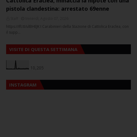
Cattolica Eraclea, minaccia la nipote con una
pistola clandestina: arrestato 69enne
Staff
Venerdì, Agosto 07, 2026
https://ift.tt/ulBHEJK I Carabinieri della Stazione di Cattolica Eraclea, con
il supp…
VISITE DI QUESTA SETTIMANA
10,205
INSTAGRAM