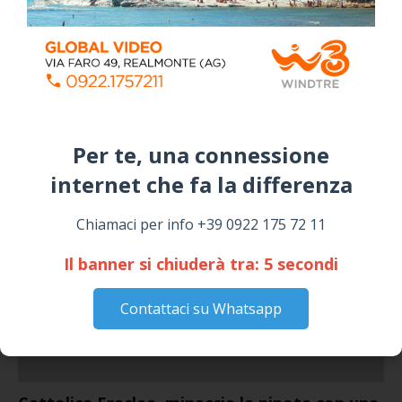
SICULIANA
July 24, 2026
Siculiana, concerto del 1° Maggio 2026 in
Piazza Umberto I: arrivano I Cugini di
Campagna
April 14, 2026
Per te, una connessione
I “TEPPISTI DEI SOGNI” IN CONCERTO A
SICULIANA PER I FESTEGGIAMENTI DI SAN
internet che fa la differenza​
GIUSEPPE
March 16, 2026
Chiamaci per info +39 0922 175 72 11
Il banner si chiuderà tra:
4
secondi
NOTIZIE
Contattaci su Whatsapp