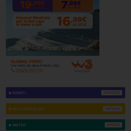
EVENTI
174
FESTE POPOLARI
14
METEO
4