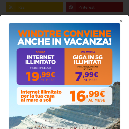
×
Coronavirus: messaggio del Sindaco Zambito
ai cittadini
Domenica, Novembre 22, 2020
Circolo della stampa, terzo appuntamento
con il giornalista Giacinto Pipitone
Martedì, Agosto 04, 2026
Elezioni a Siculiana, in testa candidato
sindaco Zambito
Lunedì, Ottobre 05, 2020
📅 ESTATE MEDITERRANEA 2026 – COMUNE DI